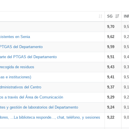
SG
IN
9,70
9,
xistentes en Senia
9,62
9,
l PTGAS del Departamento
9,59
9,
parte del PTGAS del Departamento
9,51
9,
 recogida de residuos
9,43
9,
as e instituciones)
9,41
9,
dministrativos del Centro
9,37
9,
os a través del Área de Comunicación
9,29
9,
tes y gestión de laboratorios del Departamento
9,24
9,
ores, ...La biblioteca responde..., chat, teléfono, y sesiones
9,22
9,