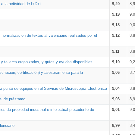
a la actividad de I+D+i
9,20
8,
9,19
9,
9,18
9,
 normalización de textos al valenciano realizados por el
9,12
8,
9,11
8,
 y talleres organizados, y guías y ayudas disponibles
9,10
9,
cripción, certificación) y asesoramiento para la
9,06
8,
 punto de equipos en el Servicio de Microscopía Electrónica
9,04
8,
ial de préstamo
9,03
8,
os de propiedad industrial e intelectual procedente de
9,01
9,
lenciano
8,99
8,