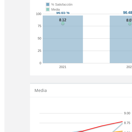
% Satisfacción
Media
100
75
50
25
0
2021
202
Media
9.00
8.75