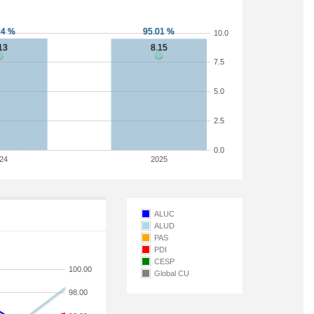
10.0
7.5
5.0
2.5
0.0
24
2025
ALUC
ALUD
PAS
PDI
CESP
100.00
Global CU
98.00