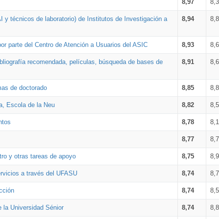
8,97
8,
 y técnicos de laboratorio) de Institutos de Investigación a
8,94
8,
por parte del Centro de Atención a Usuarios del ASIC
8,93
8,
bibliografía recomendada, películas, búsqueda de bases de
8,91
8,
amas de doctorado
8,85
8,
a, Escola de la Neu
8,82
8,
ntos
8,78
8,
8,77
8,
tro y otras tareas de apoyo
8,75
8,
ervicios a través del UFASU
8,74
8,
cción
8,74
8,
e la Universidad Sénior
8,74
8,