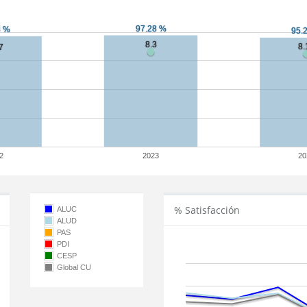
2
2023
20
% Satisfacción
ALUC
ALUD
PAS
PDI
CESP
Global CU