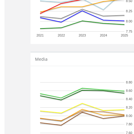
8.50
8.25
8.00
7.75
2021
2022
2023
2024
2025
Media
8.80
8.60
8.40
8.20
8.00
7.80
7.60