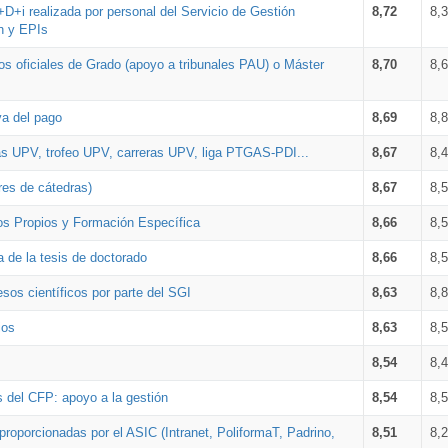
+D+i realizada por personal del Servicio de Gestión
8,72
8,
n y EPIs
los oficiales de Grado (apoyo a tribunales PAU) o Máster
8,70
8,
va del pago
8,69
8,
as UPV, trofeo UPV, carreras UPV, liga PTGAS-PDI...
8,67
8,
res de cátedras)
8,67
8,
os Propios y Formación Específica
8,66
8,
a de la tesis de doctorado
8,66
8,
sos científicos por parte del SGI
8,63
8,
ios
8,63
8,
8,54
8,
s del CFP: apoyo a la gestión
8,54
8,
proporcionadas por el ASIC (Intranet, PoliformaT, Padrino,
8,51
8,