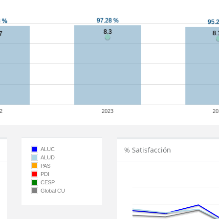
2
2023
20
% Satisfacción
ALUC
ALUD
PAS
PDI
CESP
Global CU