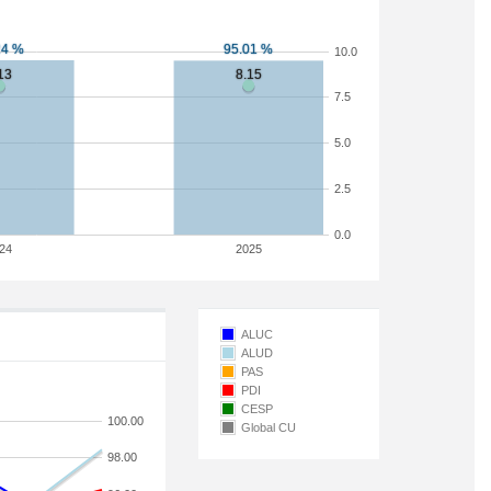
10.0
7.5
5.0
2.5
0.0
24
2025
ALUC
ALUD
PAS
PDI
CESP
100.00
Global CU
98.00