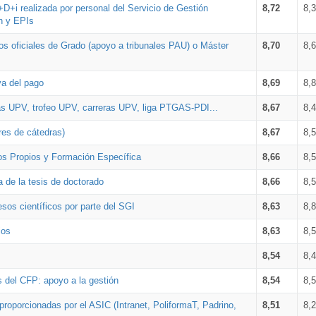
+D+i realizada por personal del Servicio de Gestión
8,72
8,
n y EPIs
los oficiales de Grado (apoyo a tribunales PAU) o Máster
8,70
8,
va del pago
8,69
8,
as UPV, trofeo UPV, carreras UPV, liga PTGAS-PDI...
8,67
8,
res de cátedras)
8,67
8,
os Propios y Formación Específica
8,66
8,
a de la tesis de doctorado
8,66
8,
sos científicos por parte del SGI
8,63
8,
ios
8,63
8,
8,54
8,
s del CFP: apoyo a la gestión
8,54
8,
proporcionadas por el ASIC (Intranet, PoliformaT, Padrino,
8,51
8,