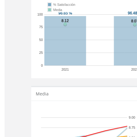
% Satisfacción
Media
100
75
50
25
0
2021
202
Media
9.00
8.75