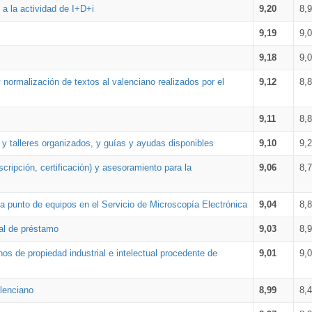
a la actividad de I+D+i
9,20
8,
9,19
9,
9,18
9,
 normalización de textos al valenciano realizados por el
9,12
8,
9,11
8,
 y talleres organizados, y guías y ayudas disponibles
9,10
9,
cripción, certificación) y asesoramiento para la
9,06
8,
 punto de equipos en el Servicio de Microscopía Electrónica
9,04
8,
ial de préstamo
9,03
8,
os de propiedad industrial e intelectual procedente de
9,01
9,
lenciano
8,99
8,