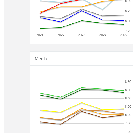
8.50
8.25
8.00
7.75
2021
2022
2023
2024
2025
Media
8.80
8.60
8.40
8.20
8.00
7.80
7.60