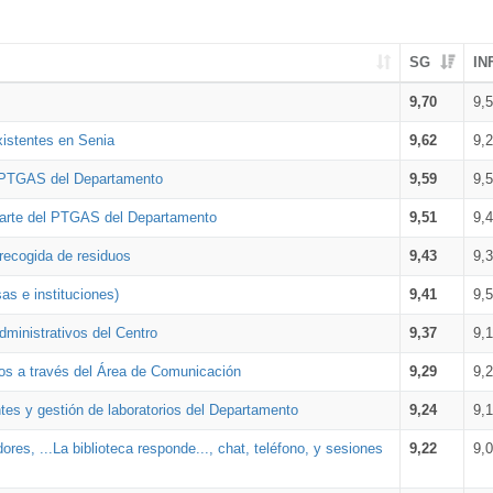
SG
IN
9,70
9,
xistentes en Senia
9,62
9,
l PTGAS del Departamento
9,59
9,
parte del PTGAS del Departamento
9,51
9,
 recogida de residuos
9,43
9,
as e instituciones)
9,41
9,
dministrativos del Centro
9,37
9,
os a través del Área de Comunicación
9,29
9,
tes y gestión de laboratorios del Departamento
9,24
9,
ores, ...La biblioteca responde..., chat, teléfono, y sesiones
9,22
9,