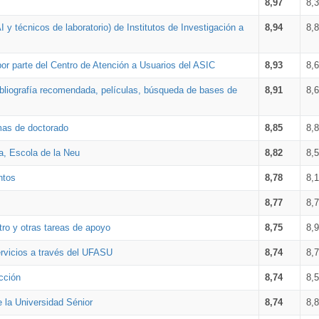
8,97
8,
 y técnicos de laboratorio) de Institutos de Investigación a
8,94
8,
por parte del Centro de Atención a Usuarios del ASIC
8,93
8,
bibliografía recomendada, películas, búsqueda de bases de
8,91
8,
amas de doctorado
8,85
8,
a, Escola de la Neu
8,82
8,
ntos
8,78
8,
8,77
8,
tro y otras tareas de apoyo
8,75
8,
ervicios a través del UFASU
8,74
8,
cción
8,74
8,
e la Universidad Sénior
8,74
8,