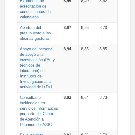
Exámenes de
8,99
8,40
8,62
acreditación de
conocimientos de
valenciano
Apertura del
8,97
8,36
8,70
presupuesto a las
oficinas gestoras
Apoyo del personal
8,94
8,85
8,85
de apoyo a la
investigación (PAI y
técnicos de
laboratorio) de
Institutos de
Investigación a la
actividad de I+D+i
Consultas e
8,93
8,64
8,73
incidencias en
servicios informáticos
por parte del Centro
de Atención a
Usuarios del ASIC