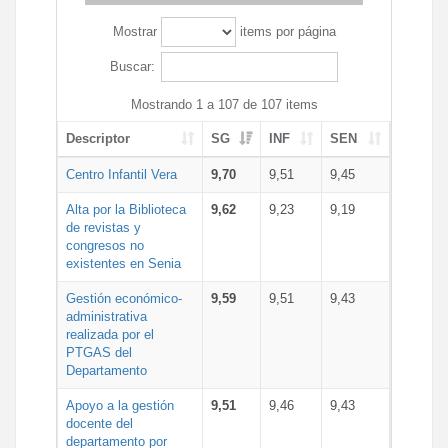
Mostrar
items por página
Buscar:
Mostrando 1 a 107 de 107 items
Descriptor
SG
INF
SEN
Centro Infantil Vera
9,70
9,51
9,45
Alta por la Biblioteca
9,62
9,23
9,19
de revistas y
congresos no
existentes en Senia
Gestión económico-
9,59
9,51
9,43
administrativa
realizada por el
PTGAS del
Departamento
Apoyo a la gestión
9,51
9,46
9,43
docente del
departamento por