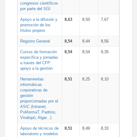
congresos científicos
por parte del SGI
Apoyo a la difusión y
8,63
8,50
7,67
promoción de los
títulos propios
Registro General
8,54
8,44
8,56
Cursos de formación
8,54
8,54
8,35
específica y jornadas
a través del CFP:
apoyo a la gestión
Herramientas
8,51
8,25
8,10
informáticas
corporativas de
gestión
proporcionadas por el
ASIC (Intranet,
PoliformaT, Padrino,
Vinalopó, Algar...)
Apoyo de técnicos de
8,51
8,49
8,33
laboratorio y modelos