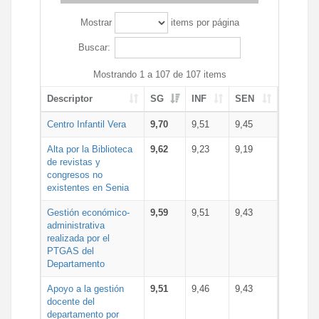
Mostrar
items por página
Buscar:
Mostrando 1 a 107 de 107 items
Descriptor
SG
INF
SEN
Centro Infantil Vera
9,70
9,51
9,45
Alta por la Biblioteca
9,62
9,23
9,19
de revistas y
congresos no
existentes en Senia
Gestión económico-
9,59
9,51
9,43
administrativa
realizada por el
PTGAS del
Departamento
Apoyo a la gestión
9,51
9,46
9,43
docente del
departamento por