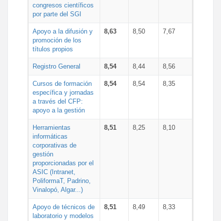
congresos científicos
por parte del SGI
Apoyo a la difusión y
8,63
8,50
7,67
promoción de los
títulos propios
Registro General
8,54
8,44
8,56
Cursos de formación
8,54
8,54
8,35
específica y jornadas
a través del CFP:
apoyo a la gestión
Herramientas
8,51
8,25
8,10
informáticas
corporativas de
gestión
proporcionadas por el
ASIC (Intranet,
PoliformaT, Padrino,
Vinalopó, Algar...)
Apoyo de técnicos de
8,51
8,49
8,33
laboratorio y modelos