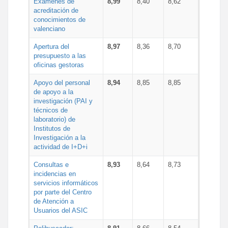
Exámenes de
8,99
8,40
8,62
acreditación de
conocimientos de
valenciano
Apertura del
8,97
8,36
8,70
presupuesto a las
oficinas gestoras
Apoyo del personal
8,94
8,85
8,85
de apoyo a la
investigación (PAI y
técnicos de
laboratorio) de
Institutos de
Investigación a la
actividad de I+D+i
Consultas e
8,93
8,64
8,73
incidencias en
servicios informáticos
por parte del Centro
de Atención a
Usuarios del ASIC