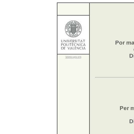
Por ma
D
www.upv.es
Per m
D