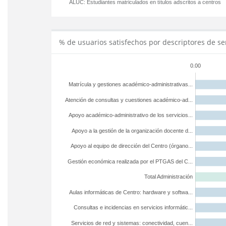
ALUC:
Estudiantes matriculados en títulos adscritos a centros
% de usuarios satisfechos por descriptores de se
0.00
Matrícula y gestiones académico-administrativas...
Atención de consultas y cuestiones académico-ad...
Apoyo académico-administrativo de los servicios...
Apoyo a la gestión de la organización docente d...
Apoyo al equipo de dirección del Centro (órgano...
Gestión económica realizada por el PTGAS del C...
Total Administración
Aulas informáticas de Centro: hardware y softwa...
Consultas e incidencias en servicios informátic...
Servicios de red y sistemas: conectividad, cuen...