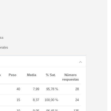
esa
onales
o
Peso
Media
% Sat.
Número
respuestas
40
7,99
95,78 %
28
15
8,37
100,00 %
24
10
9,05
96,45 %
135