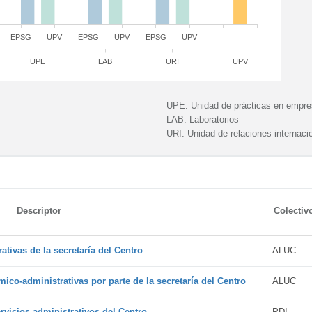
EPSG
UPV
EPSG
UPV
EPSG
UPV
UPE
LAB
URI
UPV
UPE:
Unidad de prácticas en empr
LAB:
Laboratorios
URI:
Unidad de relaciones internaci
Descriptor
Colectiv
tivas de la secretaría del Centro
ALUC
ico-administrativas por parte de la secretaría del Centro
ALUC
vicios administrativos del Centro
PDI