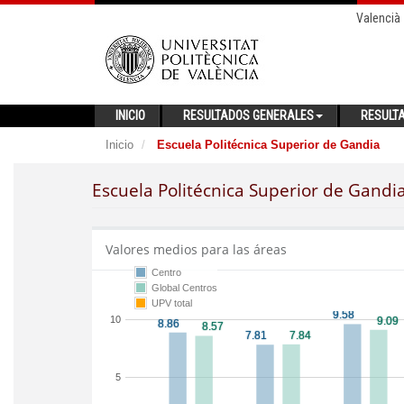
Valencià
INICIO
RESULTADOS GENERALES
RESULT
Inicio
Escuela Politécnica Superior de Gandia
Escuela Politécnica Superior de Gandi
Valores medios para las áreas
Centro
Global Centros
UPV total
10
5