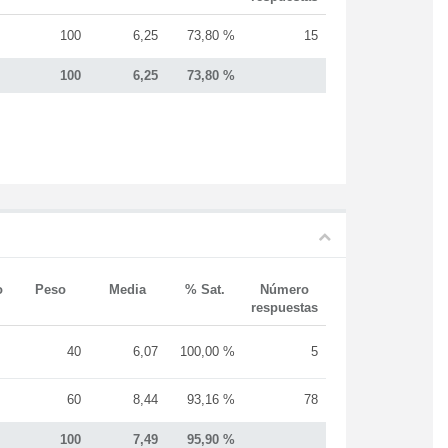
100
6,25
73,80 %
15
100
6,25
73,80 %
o
Peso
Media
% Sat.
Número
respuestas
40
6,07
100,00 %
5
60
8,44
93,16 %
78
100
7,49
95,90 %