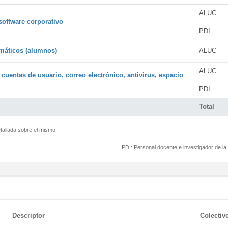
ALUC
software corporativo
PDI
rmáticos (alumnos)
ALUC
ALUC
 cuentas de usuario, correo electrónico, antivirus, espacio
PDI
Total
tallada sobre el mismo.
PDI:
Personal docente e investigador de l
Descriptor
Colectiv