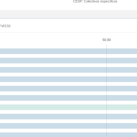
CESP:
Colectivos específicos
rvicio
50.00