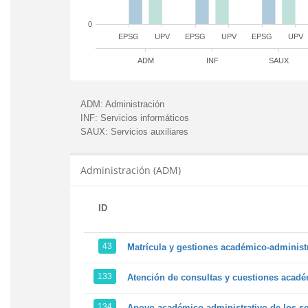
0
EPSG
UPV
EPSG
UPV
EPSG
UPV
ADM
INF
SAUX
ADM:
Administración
INF:
Servicios informáticos
SAUX:
Servicios auxiliares
Administración (ADM)
ID
43
Matrícula y gestiones académico-administra
133
Atención de consultas y cuestiones académ
134
Apoyo académico-administrativo de los ser