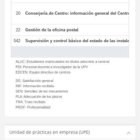
20
Conserjería de Centro: información general del Centro y ot
22
Gestión de la oficina postal
542
Supervisión y control básico del estado de las instalaciones
ALUC:
Estudiantes matriculados en títulos adscritos a centros
PDI:
Personal docente e investigador de la UPV
EDCEN:
Equipo directivo de centros
SG:
Satisfacción general
INF:
Información recibida
SEN:
Sencillez de los mecanismos
PLA:
Adecuación de los plazos
TRA:
Trato recibido
PROF:
Profesionalidad
Unidad de prácticas en empresa (UPE)