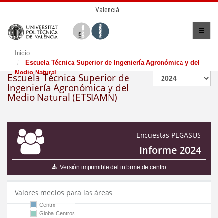
Valencià
Inicio
Escuela Técnica Superior de Ingeniería Agronómica y del
Medio Natural
Escuela Técnica Superior de
Ingeniería Agronómica y del
Medio Natural (ETSIAMN)
Encuestas PEGASUS
Informe 2024
Versión imprimible del informe de centro
Valores medios para las áreas
Centro
Global Centros