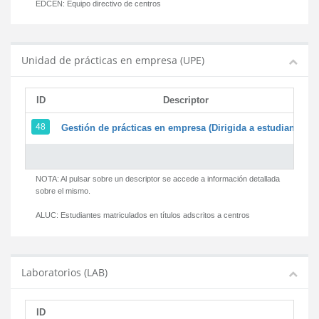
EDCEN:
Equipo directivo de centros
Unidad de prácticas en empresa (UPE)
ID
Descriptor
48
Gestión de prácticas en empresa (Dirigida a estudiantes)
NOTA: Al pulsar sobre un descriptor se accede a información detallada
sobre el mismo.
ALUC:
Estudiantes matriculados en títulos adscritos a centros
Laboratorios (LAB)
ID
D