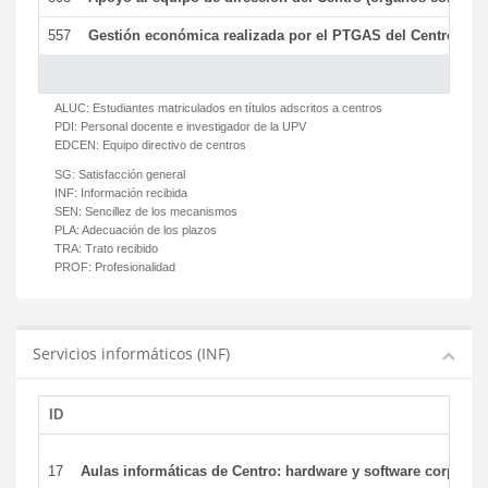
557
Gestión económica realizada por el PTGAS del Centro del 
ALUC:
Estudiantes matriculados en títulos adscritos a centros
PDI:
Personal docente e investigador de la UPV
EDCEN:
Equipo directivo de centros
SG:
Satisfacción general
INF:
Información recibida
SEN:
Sencillez de los mecanismos
PLA:
Adecuación de los plazos
TRA:
Trato recibido
PROF:
Profesionalidad
Servicios informáticos (INF)
ID
17
Aulas informáticas de Centro: hardware y software corporat