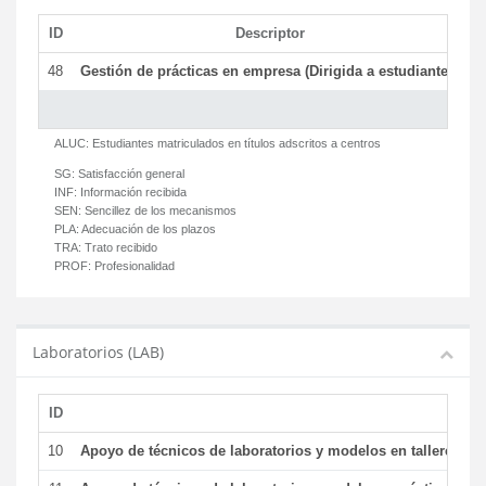
ID
Descriptor
C
48
Gestión de prácticas en empresa (Dirigida a estudiantes)
T
ALUC:
Estudiantes matriculados en títulos adscritos a centros
SG:
Satisfacción general
INF:
Información recibida
SEN:
Sencillez de los mecanismos
PLA:
Adecuación de los plazos
TRA:
Trato recibido
PROF:
Profesionalidad
Laboratorios (LAB)
ID
De
10
Apoyo de técnicos de laboratorios y modelos en talleres/la