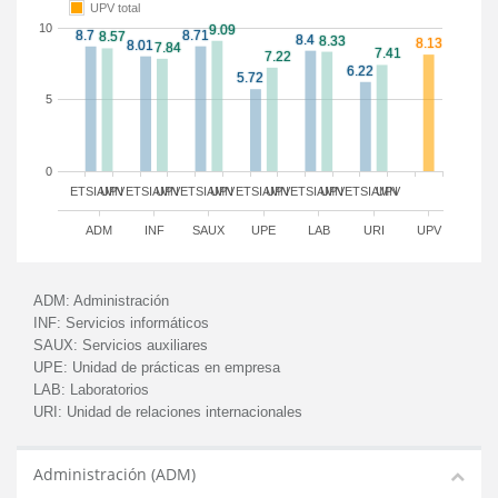
UPV total
10
5
0
ETSIAMN
UPV
ETSIAMN
UPV
ETSIAMN
UPV
ETSIAMN
UPV
ETSIAMN
UPV
ETSIAMN
UPV
ADM
INF
SAUX
UPE
LAB
URI
UPV
ADM:
Administración
INF:
Servicios informáticos
SAUX:
Servicios auxiliares
UPE:
Unidad de prácticas en empresa
LAB:
Laboratorios
URI:
Unidad de relaciones internacionales
Administración (ADM)