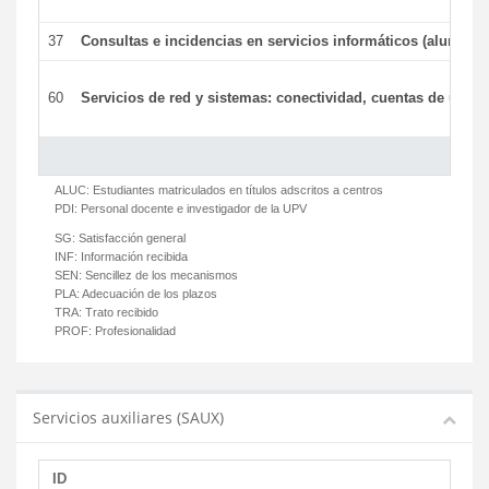
37
Consultas e incidencias en servicios informáticos (alumnos
60
Servicios de red y sistemas: conectividad, cuentas de usuari
ALUC:
Estudiantes matriculados en títulos adscritos a centros
PDI:
Personal docente e investigador de la UPV
SG:
Satisfacción general
INF:
Información recibida
SEN:
Sencillez de los mecanismos
PLA:
Adecuación de los plazos
TRA:
Trato recibido
PROF:
Profesionalidad
Servicios auxiliares (SAUX)
ID