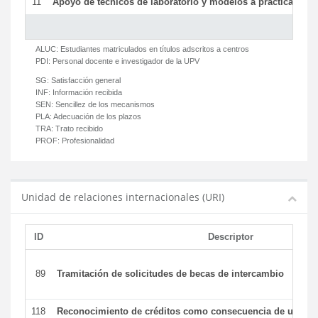
11
Apoyo de técnicos de laboratorio y modelos a prácticas y ge
ALUC:
Estudiantes matriculados en títulos adscritos a centros
PDI:
Personal docente e investigador de la UPV
SG:
Satisfacción general
INF:
Información recibida
SEN:
Sencillez de los mecanismos
PLA:
Adecuación de los plazos
TRA:
Trato recibido
PROF:
Profesionalidad
Unidad de relaciones internacionales (URI)
ID
Descriptor
89
Tramitación de solicitudes de becas de intercambio
118
Reconocimiento de créditos como consecuencia de un per