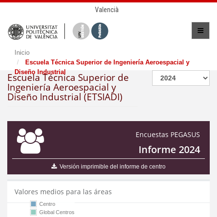
Valencià
Inicio
Escuela Técnica Superior de Ingeniería Aeroespacial y
Diseño Industrial
Escuela Técnica Superior de
Ingeniería Aeroespacial y
Diseño Industrial (ETSIADI)
Encuestas PEGASUS
Informe 2024
Versión imprimible del informe de centro
Valores medios para las áreas
Centro
Global Centros