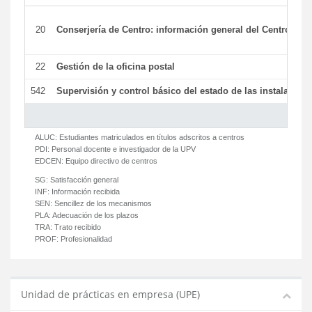
20
Conserjería de Centro: información general del Centro y ot
22
Gestión de la oficina postal
542
Supervisión y control básico del estado de las instalaciones
ALUC:
Estudiantes matriculados en títulos adscritos a centros
PDI:
Personal docente e investigador de la UPV
EDCEN:
Equipo directivo de centros
SG:
Satisfacción general
INF:
Información recibida
SEN:
Sencillez de los mecanismos
PLA:
Adecuación de los plazos
TRA:
Trato recibido
PROF:
Profesionalidad
Unidad de prácticas en empresa (UPE)