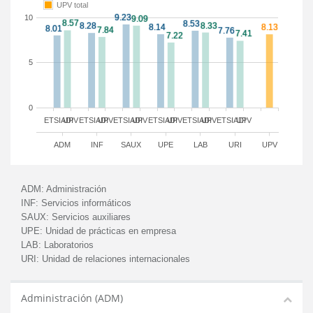
UPV total
10
5
0
ETSIADI
UPV
ETSIADI
UPV
ETSIADI
UPV
ETSIADI
UPV
ETSIADI
UPV
ETSIADI
UPV
ADM
INF
SAUX
UPE
LAB
URI
UPV
ADM:
Administración
INF:
Servicios informáticos
SAUX:
Servicios auxiliares
UPE:
Unidad de prácticas en empresa
LAB:
Laboratorios
URI:
Unidad de relaciones internacionales
Administración (ADM)