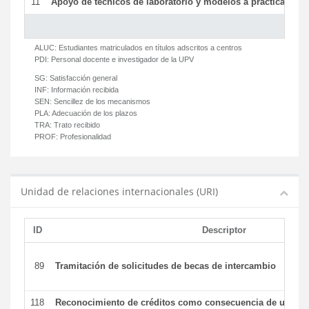
11
Apoyo de técnicos de laboratorio y modelos a prácticas y ge
ALUC:
Estudiantes matriculados en títulos adscritos a centros
PDI:
Personal docente e investigador de la UPV
SG:
Satisfacción general
INF:
Información recibida
SEN:
Sencillez de los mecanismos
PLA:
Adecuación de los plazos
TRA:
Trato recibido
PROF:
Profesionalidad
Unidad de relaciones internacionales (URI)
ID
Descriptor
89
Tramitación de solicitudes de becas de intercambio
118
Reconocimiento de créditos como consecuencia de un per