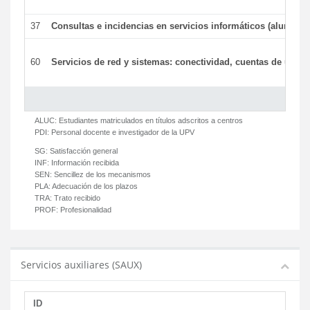
37
Consultas e incidencias en servicios informáticos (alumnos
60
Servicios de red y sistemas: conectividad, cuentas de usuari
ALUC:
Estudiantes matriculados en títulos adscritos a centros
PDI:
Personal docente e investigador de la UPV
SG:
Satisfacción general
INF:
Información recibida
SEN:
Sencillez de los mecanismos
PLA:
Adecuación de los plazos
TRA:
Trato recibido
PROF:
Profesionalidad
Servicios auxiliares (SAUX)
ID