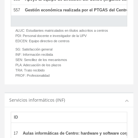
557
Gestión económica realizada por el PTGAS del Centro del 
ALUC:
Estudiantes matriculados en títulos adscritos a centros
PDI:
Personal docente e investigador de la UPV
EDCEN:
Equipo directivo de centros
SG:
Satisfacción general
INF:
Información recibida
SEN:
Sencillez de los mecanismos
PLA:
Adecuación de los plazos
TRA:
Trato recibido
PROF:
Profesionalidad
Servicios informáticos (INF)
ID
17
Aulas informáticas de Centro: hardware y software corporat