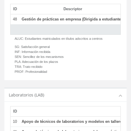
ID
Descriptor
C
48
Gestión de prácticas en empresa (Dirigida a estudiantes)
T
ALUC:
Estudiantes matriculados en títulos adscritos a centros
SG:
Satisfacción general
INF:
Información recibida
SEN:
Sencillez de los mecanismos
PLA:
Adecuación de los plazos
TRA:
Trato recibido
PROF:
Profesionalidad
Laboratorios (LAB)
ID
De
10
Apoyo de técnicos de laboratorios y modelos en talleres/la