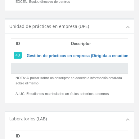
EDCEN:
Equipo directivo de centros
Unidad de prácticas en empresa (UPE)
ID
Descriptor
48
Gestión de prácticas en empresa (Dirigida a estudiantes)
NOTA: Al pulsar sobre un descriptor se accede a información detallada
sobre el mismo.
ALUC:
Estudiantes matriculados en títulos adscritos a centros
Laboratorios (LAB)
ID
D