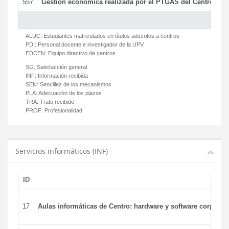
557
Gestión económica realizada por el PTGAS del Centro del 
ALUC:
Estudiantes matriculados en títulos adscritos a centros
PDI:
Personal docente e investigador de la UPV
EDCEN:
Equipo directivo de centros
SG:
Satisfacción general
INF:
Información recibida
SEN:
Sencillez de los mecanismos
PLA:
Adecuación de los plazos
TRA:
Trato recibido
PROF:
Profesionalidad
Servicios informáticos (INF)
ID
17
Aulas informáticas de Centro: hardware y software corporat