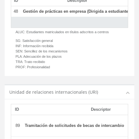
ID
Descriptor
C
48
Gestión de prácticas en empresa (Dirigida a estudiantes)
T
ALUC:
Estudiantes matriculados en títulos adscritos a centros
SG:
Satisfacción general
INF:
Información recibida
SEN:
Sencillez de los mecanismos
PLA:
Adecuación de los plazos
TRA:
Trato recibido
PROF:
Profesionalidad
Unidad de relaciones internacionales (URI)
ID
Descriptor
89
Tramitación de solicitudes de becas de intercambio