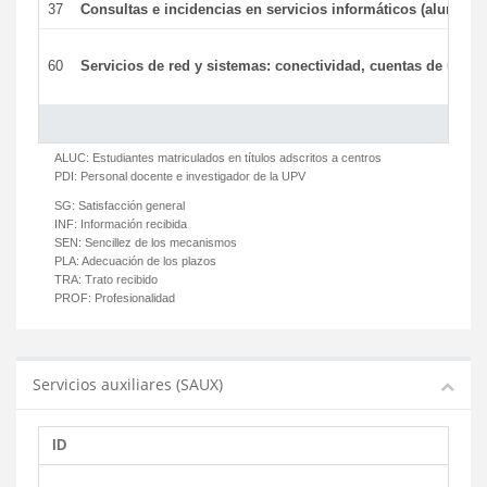
37
Consultas e incidencias en servicios informáticos (alumnos
60
Servicios de red y sistemas: conectividad, cuentas de usuari
ALUC:
Estudiantes matriculados en títulos adscritos a centros
PDI:
Personal docente e investigador de la UPV
SG:
Satisfacción general
INF:
Información recibida
SEN:
Sencillez de los mecanismos
PLA:
Adecuación de los plazos
TRA:
Trato recibido
PROF:
Profesionalidad
Servicios auxiliares (SAUX)
ID