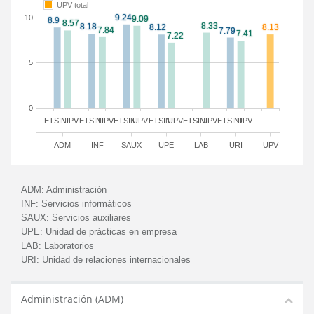
UPV total
10
5
0
ETSINF
UPV
ETSINF
UPV
ETSINF
UPV
ETSINF
UPV
ETSINF
UPV
ETSINF
UPV
ADM
INF
SAUX
UPE
LAB
URI
UPV
ADM:
Administración
INF:
Servicios informáticos
SAUX:
Servicios auxiliares
UPE:
Unidad de prácticas en empresa
LAB:
Laboratorios
URI:
Unidad de relaciones internacionales
Administración (ADM)