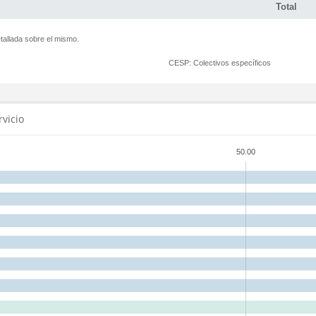
Total
tallada sobre el mismo.
CESP:
Colectivos específicos
rvicio
50.00