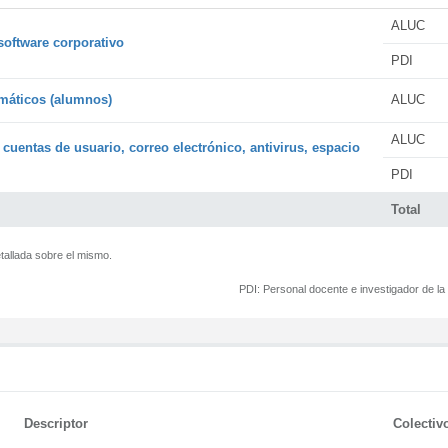
ALUC
software corporativo
PDI
rmáticos (alumnos)
ALUC
ALUC
 cuentas de usuario, correo electrónico, antivirus, espacio
PDI
Total
tallada sobre el mismo.
PDI:
Personal docente e investigador de l
Descriptor
Colectiv