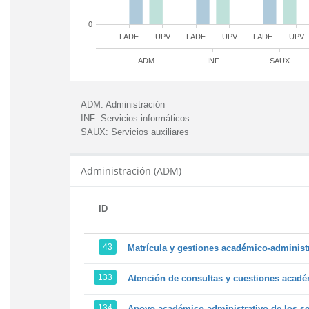
0
FADE
UPV
FADE
UPV
FADE
UPV
ADM
INF
SAUX
ADM:
Administración
INF:
Servicios informáticos
SAUX:
Servicios auxiliares
Administración (ADM)
ID
43
Matrícula y gestiones académico-administra
133
Atención de consultas y cuestiones académ
134
Apoyo académico-administrativo de los ser