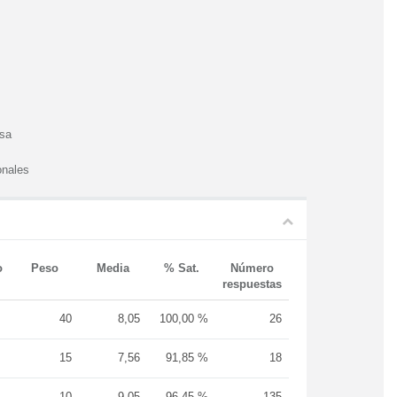
esa
onales
o
Peso
Media
% Sat.
Número
respuestas
40
8,05
100,00 %
26
15
7,56
91,85 %
18
10
9,05
96,45 %
135