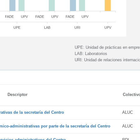
FADE
UPV
FADE
UPV
FADE
UPV
UPE
LAB
URI
UPV
UPE:
Unidad de prácticas en empr
LAB:
Laboratorios
URI:
Unidad de relaciones internaci
Descriptor
Colectiv
tivas de la secretaría del Centro
ALUC
ico-administrativas por parte de la secretaría del Centro
ALUC
vicios administrativos del Centro
PDI