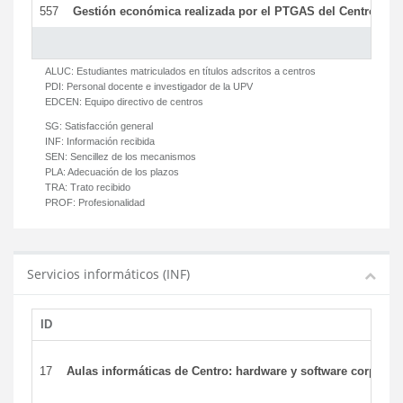
557
Gestión económica realizada por el PTGAS del Centro del 
ALUC:
Estudiantes matriculados en títulos adscritos a centros
PDI:
Personal docente e investigador de la UPV
EDCEN:
Equipo directivo de centros
SG:
Satisfacción general
INF:
Información recibida
SEN:
Sencillez de los mecanismos
PLA:
Adecuación de los plazos
TRA:
Trato recibido
PROF:
Profesionalidad
Servicios informáticos (INF)
ID
17
Aulas informáticas de Centro: hardware y software corporat