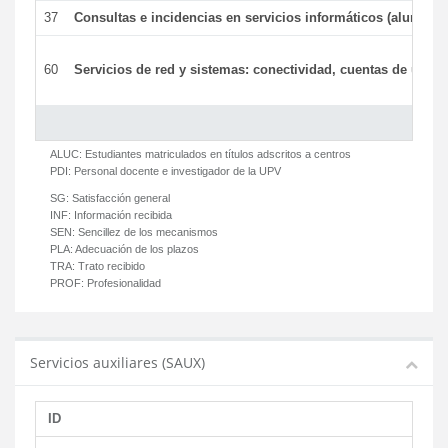
37
Consultas e incidencias en servicios informáticos (alumnos
60
Servicios de red y sistemas: conectividad, cuentas de usuari
ALUC:
Estudiantes matriculados en títulos adscritos a centros
PDI:
Personal docente e investigador de la UPV
SG:
Satisfacción general
INF:
Información recibida
SEN:
Sencillez de los mecanismos
PLA:
Adecuación de los plazos
TRA:
Trato recibido
PROF:
Profesionalidad
Servicios auxiliares (SAUX)
ID