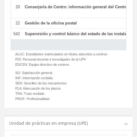
20
Conserjería de Centro: información general del Centro y ot
22
Gestión de la oficina postal
542
Supervisión y control básico del estado de las instalaciones
ALUC:
Estudiantes matriculados en títulos adscritos a centros
PDI:
Personal docente e investigador de la UPV
EDCEN:
Equipo directivo de centros
SG:
Satisfacción general
INF:
Información recibida
SEN:
Sencillez de los mecanismos
PLA:
Adecuación de los plazos
TRA:
Trato recibido
PROF:
Profesionalidad
Unidad de prácticas en empresa (UPE)