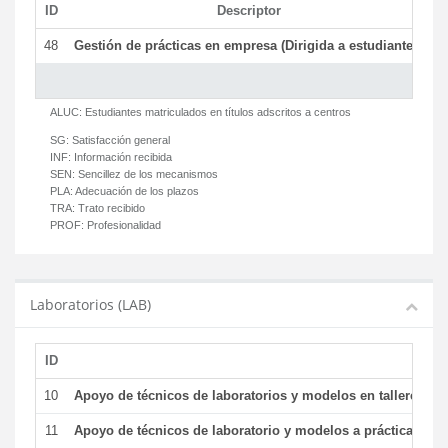
ID
Descriptor
C
48
Gestión de prácticas en empresa (Dirigida a estudiantes)
T
ALUC:
Estudiantes matriculados en títulos adscritos a centros
SG:
Satisfacción general
INF:
Información recibida
SEN:
Sencillez de los mecanismos
PLA:
Adecuación de los plazos
TRA:
Trato recibido
PROF:
Profesionalidad
Laboratorios (LAB)
ID
De
10
Apoyo de técnicos de laboratorios y modelos en talleres/la
11
Apoyo de técnicos de laboratorio y modelos a prácticas y ge