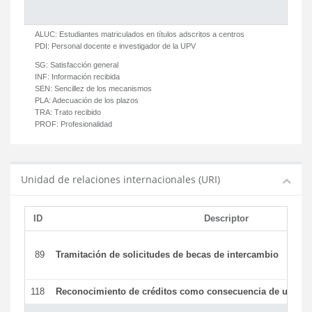
ALUC:
Estudiantes matriculados en títulos adscritos a centros
PDI:
Personal docente e investigador de la UPV
SG:
Satisfacción general
INF:
Información recibida
SEN:
Sencillez de los mecanismos
PLA:
Adecuación de los plazos
TRA:
Trato recibido
PROF:
Profesionalidad
Unidad de relaciones internacionales (URI)
ID
Descriptor
89
Tramitación de solicitudes de becas de intercambio
118
Reconocimiento de créditos como consecuencia de un per