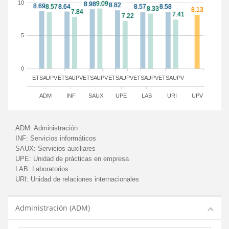
10
5
0
ETSA
UPV
ETSA
UPV
ETSA
UPV
ETSA
UPV
ETSA
UPV
ETSA
UPV
ADM
INF
SAUX
UPE
LAB
URI
UPV
ADM:
Administración
INF:
Servicios informáticos
SAUX:
Servicios auxiliares
UPE:
Unidad de prácticas en empresa
LAB:
Laboratorios
URI:
Unidad de relaciones internacionales
Administración (ADM)