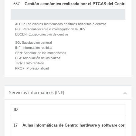
557
Gestión económica realizada por el PTGAS del Centro del 
ALUC:
Estudiantes matriculados en títulos adscritos a centros
PDI:
Personal docente e investigador de la UPV
EDCEN:
Equipo directivo de centros
SG:
Satisfacción general
INF:
Información recibida
SEN:
Sencillez de los mecanismos
PLA:
Adecuación de los plazos
TRA:
Trato recibido
PROF:
Profesionalidad
Servicios informáticos (INF)
ID
17
Aulas informáticas de Centro: hardware y software corporat