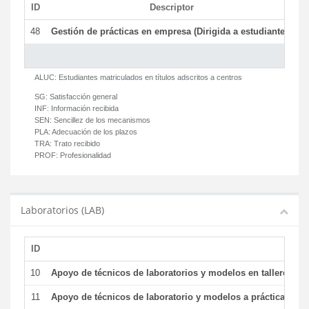
ID
Descriptor
C
48
Gestión de prácticas en empresa (Dirigida a estudiantes)
T
ALUC:
Estudiantes matriculados en títulos adscritos a centros
SG:
Satisfacción general
INF:
Información recibida
SEN:
Sencillez de los mecanismos
PLA:
Adecuación de los plazos
TRA:
Trato recibido
PROF:
Profesionalidad
Laboratorios (LAB)
ID
De
10
Apoyo de técnicos de laboratorios y modelos en talleres/la
11
Apoyo de técnicos de laboratorio y modelos a prácticas y ge