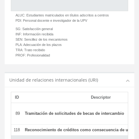
ALUC:
Estudiantes matriculados en títulos adscritos a centros
PDI:
Personal docente e investigador de la UPV
SG:
Satisfacción general
INF:
Información recibida
SEN:
Sencillez de los mecanismos
PLA:
Adecuación de los plazos
TRA:
Trato recibido
PROF:
Profesionalidad
Unidad de relaciones internacionales (URI)
ID
Descriptor
89
Tramitación de solicitudes de becas de intercambio
118
Reconocimiento de créditos como consecuencia de un per