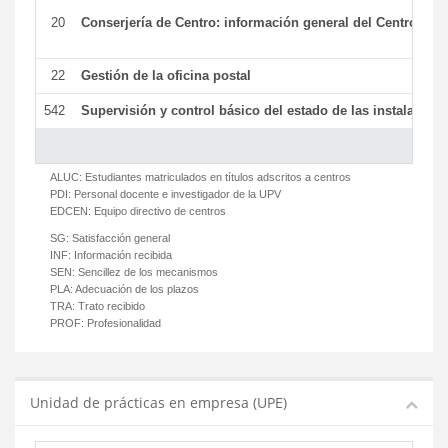
20
Conserjería de Centro: información general del Centro y ot
22
Gestión de la oficina postal
542
Supervisión y control básico del estado de las instalaciones
ALUC:
Estudiantes matriculados en títulos adscritos a centros
PDI:
Personal docente e investigador de la UPV
EDCEN:
Equipo directivo de centros
SG:
Satisfacción general
INF:
Información recibida
SEN:
Sencillez de los mecanismos
PLA:
Adecuación de los plazos
TRA:
Trato recibido
PROF:
Profesionalidad
Unidad de prácticas en empresa (UPE)