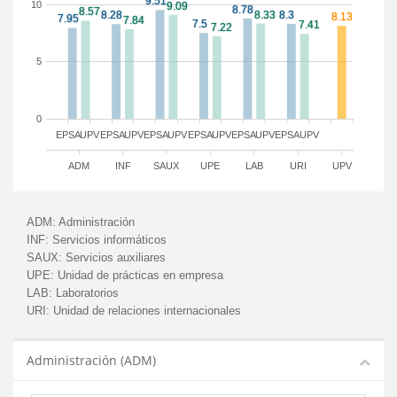
10
5
0
EPSA
UPV
EPSA
UPV
EPSA
UPV
EPSA
UPV
EPSA
UPV
EPSA
UPV
ADM
INF
SAUX
UPE
LAB
URI
UPV
ADM:
Administración
INF:
Servicios informáticos
SAUX:
Servicios auxiliares
UPE:
Unidad de prácticas en empresa
LAB:
Laboratorios
URI:
Unidad de relaciones internacionales
Administración (ADM)