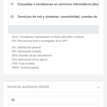
37
Consultas e incidencias en servicios informáticos (alumnos
60
Servicios de red y sistemas: conectividad, cuentas de usuari
ALUC:
Estudiantes matriculados en títulos adscritos a centros
PDI:
Personal docente e investigador de la UPV
SG:
Satisfacción general
INF:
Información recibida
SEN:
Sencillez de los mecanismos
PLA:
Adecuación de los plazos
TRA:
Trato recibido
PROF:
Profesionalidad
Servicios auxiliares (SAUX)
ID