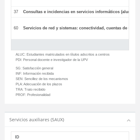
37
Consultas e incidencias en servicios informáticos (alumnos
60
Servicios de red y sistemas: conectividad, cuentas de usuari
ALUC:
Estudiantes matriculados en títulos adscritos a centros
PDI:
Personal docente e investigador de la UPV
SG:
Satisfacción general
INF:
Información recibida
SEN:
Sencillez de los mecanismos
PLA:
Adecuación de los plazos
TRA:
Trato recibido
PROF:
Profesionalidad
Servicios auxiliares (SAUX)
ID