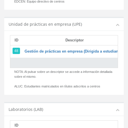
EDCEN:
Equipo directivo de centros
Unidad de prácticas en empresa (UPE)
ID
Descriptor
48
Gestión de prácticas en empresa (Dirigida a estudiantes)
NOTA: Al pulsar sobre un descriptor se accede a información detallada
sobre el mismo.
ALUC:
Estudiantes matriculados en títulos adscritos a centros
Laboratorios (LAB)
ID
D