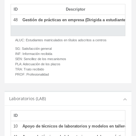
ID
Descriptor
C
48
Gestión de prácticas en empresa (Dirigida a estudiantes)
T
ALUC:
Estudiantes matriculados en títulos adscritos a centros
SG:
Satisfacción general
INF:
Información recibida
SEN:
Sencillez de los mecanismos
PLA:
Adecuación de los plazos
TRA:
Trato recibido
PROF:
Profesionalidad
Laboratorios (LAB)
ID
De
10
Apoyo de técnicos de laboratorios y modelos en talleres/la