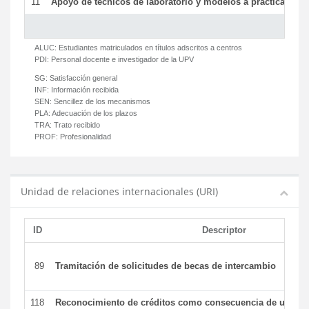
11
Apoyo de técnicos de laboratorio y modelos a prácticas y ge
ALUC:
Estudiantes matriculados en títulos adscritos a centros
PDI:
Personal docente e investigador de la UPV
SG:
Satisfacción general
INF:
Información recibida
SEN:
Sencillez de los mecanismos
PLA:
Adecuación de los plazos
TRA:
Trato recibido
PROF:
Profesionalidad
Unidad de relaciones internacionales (URI)
ID
Descriptor
89
Tramitación de solicitudes de becas de intercambio
118
Reconocimiento de créditos como consecuencia de un per