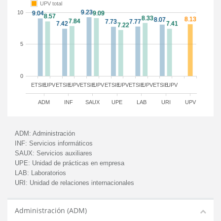
UPV total
10
5
0
ETSIE
UPV
ETSIE
UPV
ETSIE
UPV
ETSIE
UPV
ETSIE
UPV
ETSIE
UPV
ADM
INF
SAUX
UPE
LAB
URI
UPV
ADM:
Administración
INF:
Servicios informáticos
SAUX:
Servicios auxiliares
UPE:
Unidad de prácticas en empresa
LAB:
Laboratorios
URI:
Unidad de relaciones internacionales
Administración (ADM)