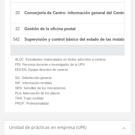
20
Conserjería de Centro: información general del Centro y ot
22
Gestión de la oficina postal
542
Supervisión y control básico del estado de las instalaciones
ALUC:
Estudiantes matriculados en títulos adscritos a centros
PDI:
Personal docente e investigador de la UPV
EDCEN:
Equipo directivo de centros
SG:
Satisfacción general
INF:
Información recibida
SEN:
Sencillez de los mecanismos
PLA:
Adecuación de los plazos
TRA:
Trato recibido
PROF:
Profesionalidad
Unidad de prácticas en empresa (UPE)