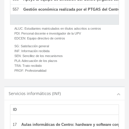
557
Gestión económica realizada por el PTGAS del Centro del 
ALUC:
Estudiantes matriculados en títulos adscritos a centros
PDI:
Personal docente e investigador de la UPV
EDCEN:
Equipo directivo de centros
SG:
Satisfacción general
INF:
Información recibida
SEN:
Sencillez de los mecanismos
PLA:
Adecuación de los plazos
TRA:
Trato recibido
PROF:
Profesionalidad
Servicios informáticos (INF)
ID
17
Aulas informáticas de Centro: hardware y software corporat