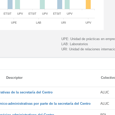
ETSIT
UPV
ETSIT
UPV
ETSIT
UPV
UPE
LAB
URI
UPV
UPE:
Unidad de prácticas en empr
LAB:
Laboratorios
URI:
Unidad de relaciones internaci
Descriptor
Colectiv
tivas de la secretaría del Centro
ALUC
ico-administrativas por parte de la secretaría del Centro
ALUC
vicios administrativos del Centro
PDI