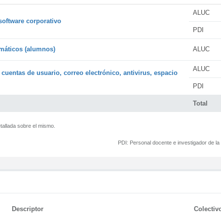
ALUC
software corporativo
PDI
rmáticos (alumnos)
ALUC
ALUC
 cuentas de usuario, correo electrónico, antivirus, espacio
PDI
Total
tallada sobre el mismo.
PDI:
Personal docente e investigador de l
Descriptor
Colectiv