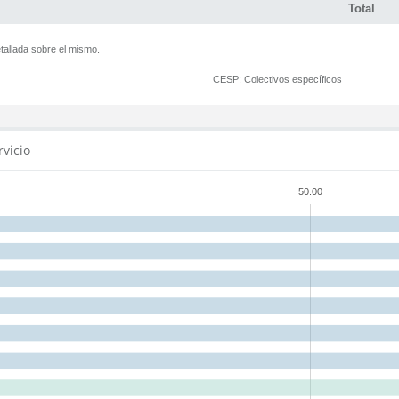
Total
tallada sobre el mismo.
CESP:
Colectivos específicos
rvicio
50.00