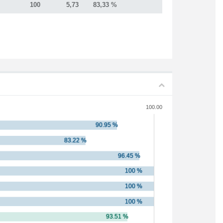
100
5,73
83,33 %
100.00