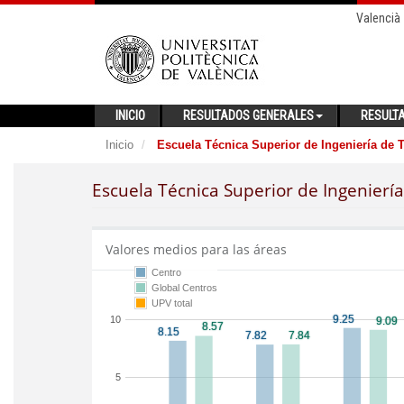
Valencià
INICIO
RESULTADOS GENERALES
RESULT
Inicio
Escuela Técnica Superior de Ingeniería de
Escuela Técnica Superior de Ingenierí
Valores medios para las áreas
Centro
Global Centros
UPV total
10
5