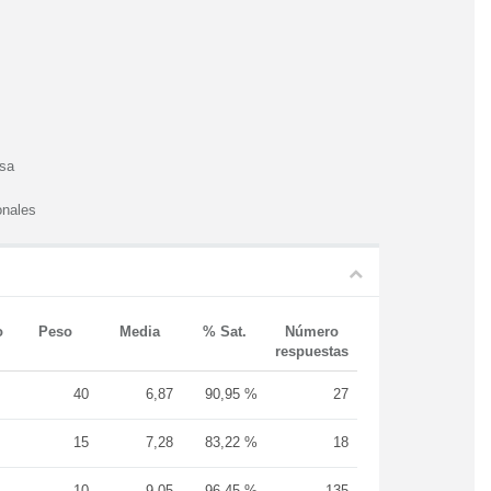
esa
onales
o
Peso
Media
% Sat.
Número
respuestas
40
6,87
90,95 %
27
15
7,28
83,22 %
18
10
9,05
96,45 %
135