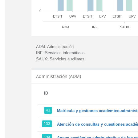
0
ETSIT
UPV
ETSIT
UPV
ETSIT
UPV
ADM
INF
SAUX
ADM:
Administración
INF:
Servicios informáticos
SAUX:
Servicios auxiliares
Administración (ADM)
ID
43
Matrícula y gestiones académico-administra
133
Atención de consultas y cuestiones académ
134
Apoyo académico-administrativo de los ser