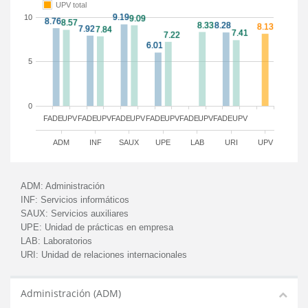
UPV total
10
5
0
FADE
UPV
FADE
UPV
FADE
UPV
FADE
UPV
FADE
UPV
FADE
UPV
ADM
INF
SAUX
UPE
LAB
URI
UPV
ADM:
Administración
INF:
Servicios informáticos
SAUX:
Servicios auxiliares
UPE:
Unidad de prácticas en empresa
LAB:
Laboratorios
URI:
Unidad de relaciones internacionales
Administración (ADM)