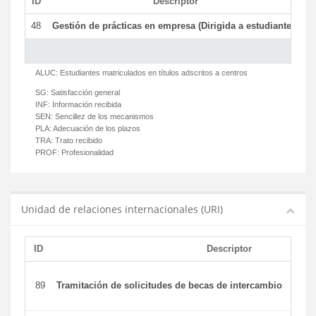
ID
Descriptor
C
48
Gestión de prácticas en empresa (Dirigida a estudiantes)
T
ALUC:
Estudiantes matriculados en títulos adscritos a centros
SG:
Satisfacción general
INF:
Información recibida
SEN:
Sencillez de los mecanismos
PLA:
Adecuación de los plazos
TRA:
Trato recibido
PROF:
Profesionalidad
Unidad de relaciones internacionales (URI)
ID
Descriptor
89
Tramitación de solicitudes de becas de intercambio