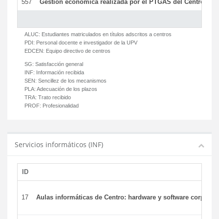
557
Gestión económica realizada por el PTGAS del Centro del 
ALUC:
Estudiantes matriculados en títulos adscritos a centros
PDI:
Personal docente e investigador de la UPV
EDCEN:
Equipo directivo de centros
SG:
Satisfacción general
INF:
Información recibida
SEN:
Sencillez de los mecanismos
PLA:
Adecuación de los plazos
TRA:
Trato recibido
PROF:
Profesionalidad
Servicios informáticos (INF)
ID
17
Aulas informáticas de Centro: hardware y software corporat