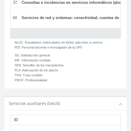
37
Consultas e incidencias en servicios informáticos (alumnos
60
Servicios de red y sistemas: conectividad, cuentas de usuari
ALUC:
Estudiantes matriculados en títulos adscritos a centros
PDI:
Personal docente e investigador de la UPV
SG:
Satisfacción general
INF:
Información recibida
SEN:
Sencillez de los mecanismos
PLA:
Adecuación de los plazos
TRA:
Trato recibido
PROF:
Profesionalidad
Servicios auxiliares (SAUX)
ID