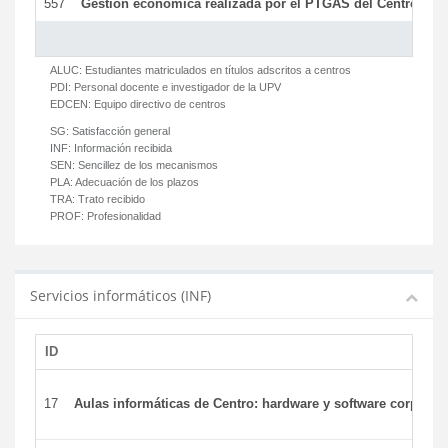
557
Gestión económica realizada por el PTGAS del Centro del 
ALUC:
Estudiantes matriculados en títulos adscritos a centros
PDI:
Personal docente e investigador de la UPV
EDCEN:
Equipo directivo de centros
SG:
Satisfacción general
INF:
Información recibida
SEN:
Sencillez de los mecanismos
PLA:
Adecuación de los plazos
TRA:
Trato recibido
PROF:
Profesionalidad
Servicios informáticos (INF)
ID
17
Aulas informáticas de Centro: hardware y software corporat