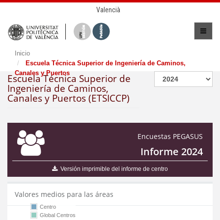
Valencià
Inicio
Escuela Técnica Superior de Ingeniería de Caminos,
Canales y Puertos
Escuela Técnica Superior de
Ingeniería de Caminos,
Canales y Puertos (ETSICCP)
Encuestas PEGASUS
Informe 2024
Versión imprimible del informe de centro
Valores medios para las áreas
Centro
Global Centros