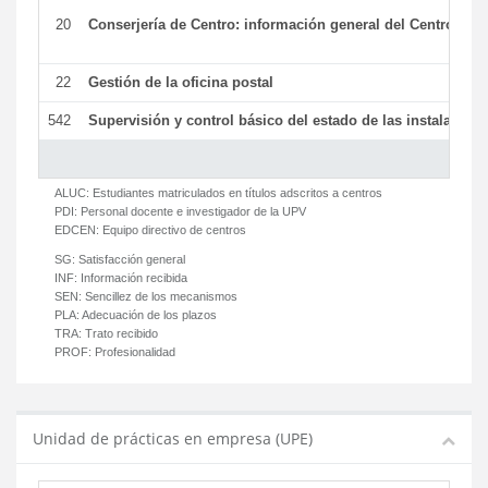
20
Conserjería de Centro: información general del Centro y ot
22
Gestión de la oficina postal
542
Supervisión y control básico del estado de las instalaciones
ALUC:
Estudiantes matriculados en títulos adscritos a centros
PDI:
Personal docente e investigador de la UPV
EDCEN:
Equipo directivo de centros
SG:
Satisfacción general
INF:
Información recibida
SEN:
Sencillez de los mecanismos
PLA:
Adecuación de los plazos
TRA:
Trato recibido
PROF:
Profesionalidad
Unidad de prácticas en empresa (UPE)