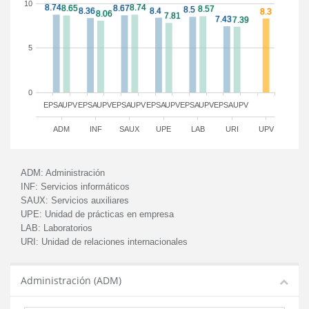
10
5
0
EPSA
UPV
EPSA
UPV
EPSA
UPV
EPSA
UPV
EPSA
UPV
EPSA
UPV
ADM
INF
SAUX
UPE
LAB
URI
UPV
ADM:
Administración
INF:
Servicios informáticos
SAUX:
Servicios auxiliares
UPE:
Unidad de prácticas en empresa
LAB:
Laboratorios
URI:
Unidad de relaciones internacionales
Administración (ADM)