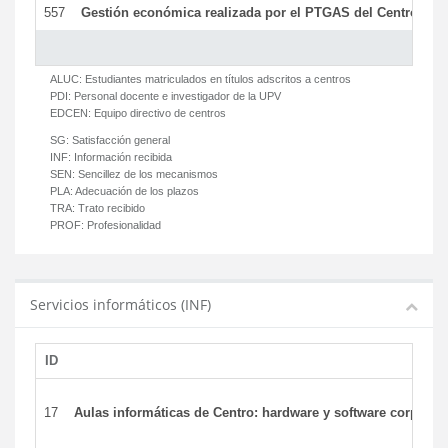
557
Gestión económica realizada por el PTGAS del Centro del 
ALUC:
Estudiantes matriculados en títulos adscritos a centros
PDI:
Personal docente e investigador de la UPV
EDCEN:
Equipo directivo de centros
SG:
Satisfacción general
INF:
Información recibida
SEN:
Sencillez de los mecanismos
PLA:
Adecuación de los plazos
TRA:
Trato recibido
PROF:
Profesionalidad
Servicios informáticos (INF)
ID
17
Aulas informáticas de Centro: hardware y software corporat