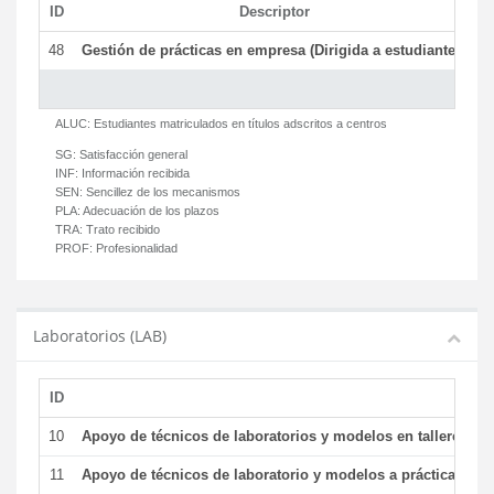
ID
Descriptor
C
48
Gestión de prácticas en empresa (Dirigida a estudiantes)
T
ALUC:
Estudiantes matriculados en títulos adscritos a centros
SG:
Satisfacción general
INF:
Información recibida
SEN:
Sencillez de los mecanismos
PLA:
Adecuación de los plazos
TRA:
Trato recibido
PROF:
Profesionalidad
Laboratorios (LAB)
ID
De
10
Apoyo de técnicos de laboratorios y modelos en talleres/la
11
Apoyo de técnicos de laboratorio y modelos a prácticas y ge