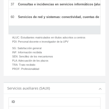
37
Consultas e incidencias en servicios informáticos (alumnos
60
Servicios de red y sistemas: conectividad, cuentas de usuari
ALUC:
Estudiantes matriculados en títulos adscritos a centros
PDI:
Personal docente e investigador de la UPV
SG:
Satisfacción general
INF:
Información recibida
SEN:
Sencillez de los mecanismos
PLA:
Adecuación de los plazos
TRA:
Trato recibido
PROF:
Profesionalidad
Servicios auxiliares (SAUX)
ID