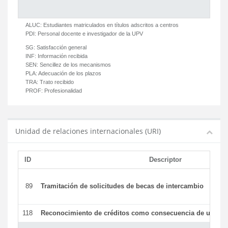
ALUC:
Estudiantes matriculados en títulos adscritos a centros
PDI:
Personal docente e investigador de la UPV
SG:
Satisfacción general
INF:
Información recibida
SEN:
Sencillez de los mecanismos
PLA:
Adecuación de los plazos
TRA:
Trato recibido
PROF:
Profesionalidad
Unidad de relaciones internacionales (URI)
ID
Descriptor
89
Tramitación de solicitudes de becas de intercambio
118
Reconocimiento de créditos como consecuencia de un per