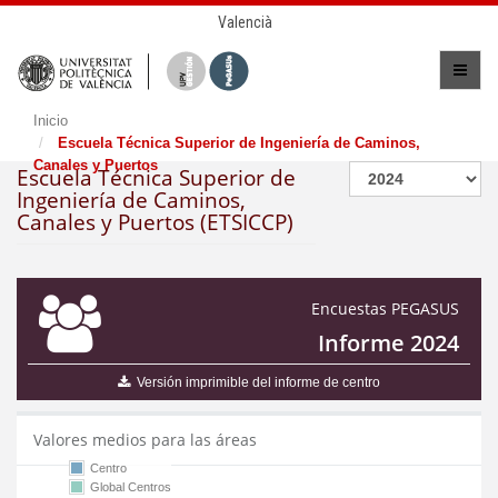
Valencià
Inicio
Escuela Técnica Superior de Ingeniería de Caminos,
Canales y Puertos
Escuela Técnica Superior de
Ingeniería de Caminos,
Canales y Puertos (ETSICCP)
Encuestas PEGASUS
Informe 2024
Versión imprimible del informe de centro
Valores medios para las áreas
Centro
Global Centros