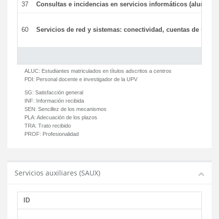
37
Consultas e incidencias en servicios informáticos (alumnos
60
Servicios de red y sistemas: conectividad, cuentas de usuari
ALUC:
Estudiantes matriculados en títulos adscritos a centros
PDI:
Personal docente e investigador de la UPV
SG:
Satisfacción general
INF:
Información recibida
SEN:
Sencillez de los mecanismos
PLA:
Adecuación de los plazos
TRA:
Trato recibido
PROF:
Profesionalidad
Servicios auxiliares (SAUX)
ID