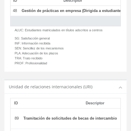
ID
Descriptor
C
48
Gestión de prácticas en empresa (Dirigida a estudiantes)
T
ALUC:
Estudiantes matriculados en títulos adscritos a centros
SG:
Satisfacción general
INF:
Información recibida
SEN:
Sencillez de los mecanismos
PLA:
Adecuación de los plazos
TRA:
Trato recibido
PROF:
Profesionalidad
Unidad de relaciones internacionales (URI)
ID
Descriptor
89
Tramitación de solicitudes de becas de intercambio