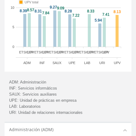
UPV total
10
5
0
ETSICCP
UPV
ETSICCP
UPV
ETSICCP
UPV
ETSICCP
UPV
ETSICCP
UPV
ETSICCP
UPV
ADM
INF
SAUX
UPE
LAB
URI
UPV
ADM:
Administración
INF:
Servicios informáticos
SAUX:
Servicios auxiliares
UPE:
Unidad de prácticas en empresa
LAB:
Laboratorios
URI:
Unidad de relaciones internacionales
Administración (ADM)