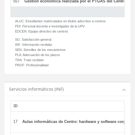
557
Gestión económica realizada por el PTGAS del Centro del 
ALUC:
Estudiantes matriculados en títulos adscritos a centros
PDI:
Personal docente e investigador de la UPV
EDCEN:
Equipo directivo de centros
SG:
Satisfacción general
INF:
Información recibida
SEN:
Sencillez de los mecanismos
PLA:
Adecuación de los plazos
TRA:
Trato recibido
PROF:
Profesionalidad
Servicios informáticos (INF)
ID
17
Aulas informáticas de Centro: hardware y software corporat