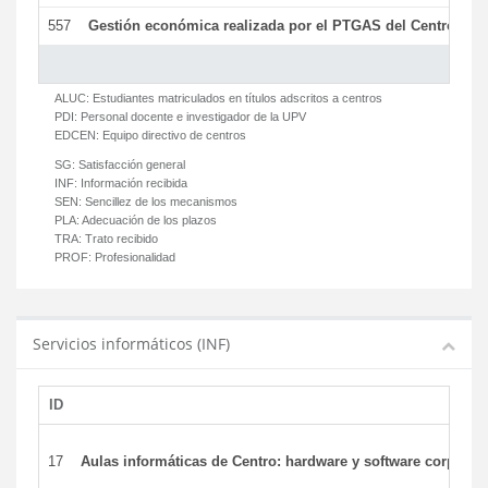
557
Gestión económica realizada por el PTGAS del Centro del 
ALUC:
Estudiantes matriculados en títulos adscritos a centros
PDI:
Personal docente e investigador de la UPV
EDCEN:
Equipo directivo de centros
SG:
Satisfacción general
INF:
Información recibida
SEN:
Sencillez de los mecanismos
PLA:
Adecuación de los plazos
TRA:
Trato recibido
PROF:
Profesionalidad
Servicios informáticos (INF)
ID
17
Aulas informáticas de Centro: hardware y software corporat