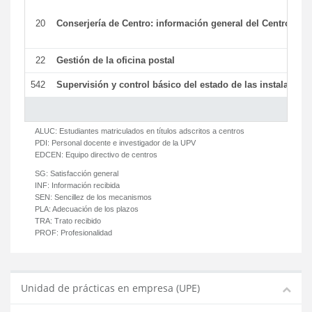
20
Conserjería de Centro: información general del Centro y ot
22
Gestión de la oficina postal
542
Supervisión y control básico del estado de las instalaciones
ALUC:
Estudiantes matriculados en títulos adscritos a centros
PDI:
Personal docente e investigador de la UPV
EDCEN:
Equipo directivo de centros
SG:
Satisfacción general
INF:
Información recibida
SEN:
Sencillez de los mecanismos
PLA:
Adecuación de los plazos
TRA:
Trato recibido
PROF:
Profesionalidad
Unidad de prácticas en empresa (UPE)