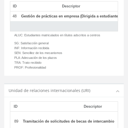
ID
Descriptor
C
48
Gestión de prácticas en empresa (Dirigida a estudiantes)
T
ALUC:
Estudiantes matriculados en títulos adscritos a centros
SG:
Satisfacción general
INF:
Información recibida
SEN:
Sencillez de los mecanismos
PLA:
Adecuación de los plazos
TRA:
Trato recibido
PROF:
Profesionalidad
Unidad de relaciones internacionales (URI)
ID
Descriptor
89
Tramitación de solicitudes de becas de intercambio