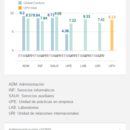
Global Centros
UPV total
10
5
0
ETSIGCT
UPV
ETSIGCT
UPV
ETSIGCT
UPV
ETSIGCT
UPV
ETSIGCT
UPV
ETSIGCT
UPV
ADM
INF
SAUX
UPE
LAB
URI
UPV
ADM:
Administración
INF:
Servicios informáticos
SAUX:
Servicios auxiliares
UPE:
Unidad de prácticas en empresa
LAB:
Laboratorios
URI:
Unidad de relaciones internacionales
Administración (ADM)