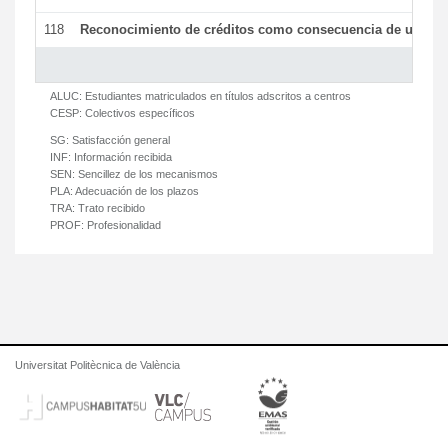
118
Reconocimiento de créditos como consecuencia de un per
ALUC:
Estudiantes matriculados en títulos adscritos a centros
CESP:
Colectivos específicos
SG:
Satisfacción general
INF:
Información recibida
SEN:
Sencillez de los mecanismos
PLA:
Adecuación de los plazos
TRA:
Trato recibido
PROF:
Profesionalidad
Universitat Politècnica de València