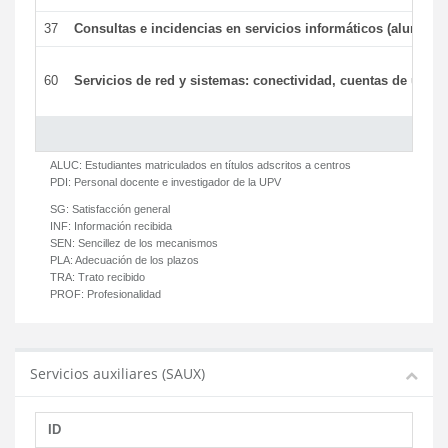
37
Consultas e incidencias en servicios informáticos (alumnos
60
Servicios de red y sistemas: conectividad, cuentas de usuari
ALUC:
Estudiantes matriculados en títulos adscritos a centros
PDI:
Personal docente e investigador de la UPV
SG:
Satisfacción general
INF:
Información recibida
SEN:
Sencillez de los mecanismos
PLA:
Adecuación de los plazos
TRA:
Trato recibido
PROF:
Profesionalidad
Servicios auxiliares (SAUX)
ID