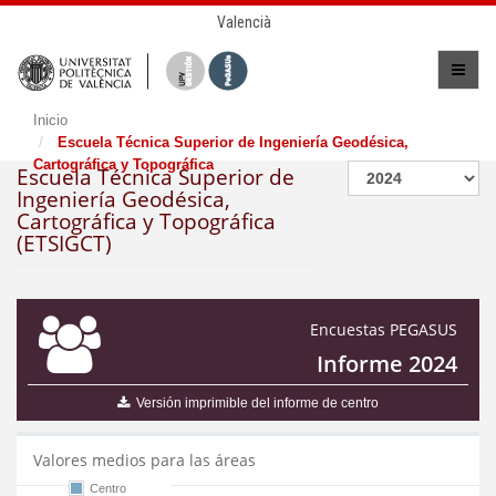
Valencià
Inicio
Escuela Técnica Superior de Ingeniería Geodésica,
Cartográfica y Topográfica
Escuela Técnica Superior de
Ingeniería Geodésica,
Cartográfica y Topográfica
(ETSIGCT)
Encuestas PEGASUS
Informe 2024
Versión imprimible del informe de centro
Valores medios para las áreas
Centro