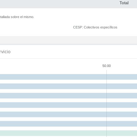
Total
tallada sobre el mismo.
CESP:
Colectivos específicos
rvicio
50.00