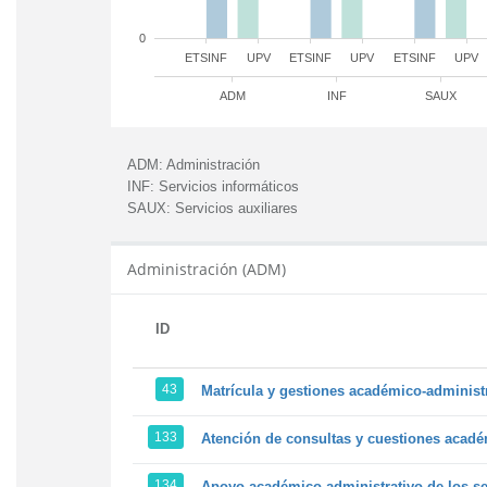
0
ETSINF
UPV
ETSINF
UPV
ETSINF
UPV
ADM
INF
SAUX
ADM:
Administración
INF:
Servicios informáticos
SAUX:
Servicios auxiliares
Administración (ADM)
ID
43
Matrícula y gestiones académico-administra
133
Atención de consultas y cuestiones académ
134
Apoyo académico-administrativo de los ser