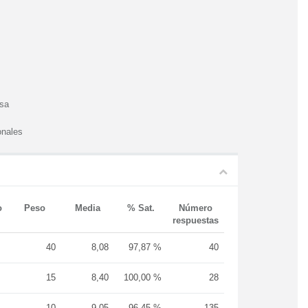
esa
onales
o
Peso
Media
% Sat.
Número
respuestas
40
8,08
97,87 %
40
15
8,40
100,00 %
28
10
9,05
96,45 %
135