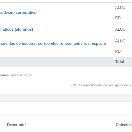
ALUC
software corporativo
PDI
rmáticos (alumnos)
ALUC
ALUC
 cuentas de usuario, correo electrónico, antivirus, espacio
PDI
Total
tallada sobre el mismo.
PDI:
Personal docente e investigador de l
Descriptor
Colectiv