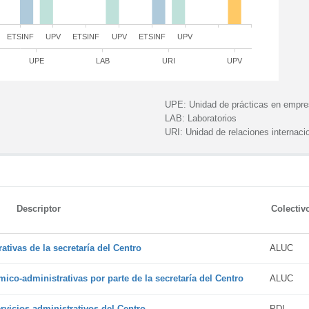
ETSINF
UPV
ETSINF
UPV
ETSINF
UPV
UPE
LAB
URI
UPV
UPE:
Unidad de prácticas en empr
LAB:
Laboratorios
URI:
Unidad de relaciones internaci
Descriptor
Colectiv
tivas de la secretaría del Centro
ALUC
ico-administrativas por parte de la secretaría del Centro
ALUC
vicios administrativos del Centro
PDI