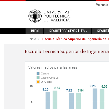
Valencià
INICIO
RESULTADOS GENERALES
RESULT
Inicio
Escuela Técnica Superior de Ingeniería de
Escuela Técnica Superior de Ingenierí
Valores medios para las áreas
Centro
Global Centros
UPV total
10
5