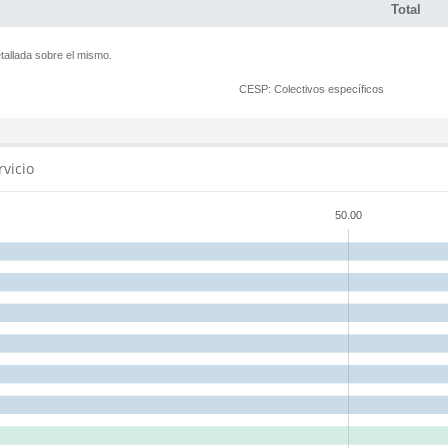
Total
tallada sobre el mismo.
CESP:
Colectivos específicos
rvicio
50.00