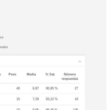
esa
onales
o
Peso
Media
% Sat.
Número
respuestas
40
6,87
90,95 %
27
15
7,28
83,22 %
18
10
9,05
96,45 %
135