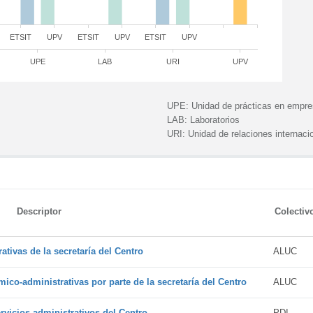
ETSIT
UPV
ETSIT
UPV
ETSIT
UPV
UPE
LAB
URI
UPV
UPE:
Unidad de prácticas en empr
LAB:
Laboratorios
URI:
Unidad de relaciones internaci
Descriptor
Colectiv
tivas de la secretaría del Centro
ALUC
ico-administrativas por parte de la secretaría del Centro
ALUC
vicios administrativos del Centro
PDI