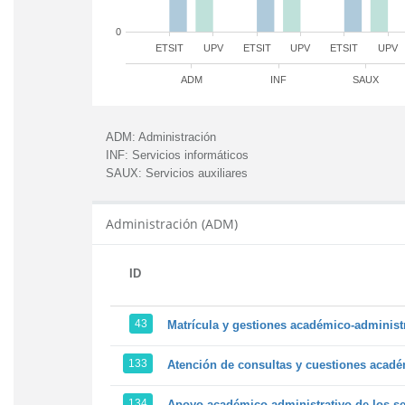
0
ETSIT
UPV
ETSIT
UPV
ETSIT
UPV
ADM
INF
SAUX
ADM:
Administración
INF:
Servicios informáticos
SAUX:
Servicios auxiliares
Administración (ADM)
ID
43
Matrícula y gestiones académico-administra
133
Atención de consultas y cuestiones académ
134
Apoyo académico-administrativo de los ser