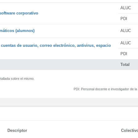
ALUC
software corporativo
PDI
rmáticos (alumnos)
ALUC
ALUC
 cuentas de usuario, correo electrónico, antivirus, espacio
PDI
Total
tallada sobre el mismo.
PDI:
Personal docente e investigador de l
Descriptor
Colectiv