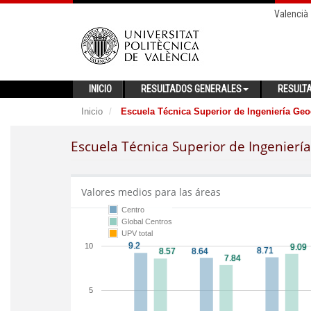
Valencià
INICIO
RESULTADOS GENERALES
RESULT
Inicio
Escuela Técnica Superior de Ingeniería Geod
Escuela Técnica Superior de Ingeniería
Valores medios para las áreas
Centro
Global Centros
UPV total
10
5