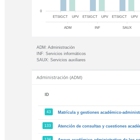
0
ETSIGCT
UPV
ETSIGCT
UPV
ETSIGCT
UPV
ADM
INF
SAUX
ADM:
Administración
INF:
Servicios informáticos
SAUX:
Servicios auxiliares
Administración (ADM)
ID
43
Matrícula y gestiones académico-administra
133
Atención de consultas y cuestiones académ
134
Apoyo académico-administrativo de los ser