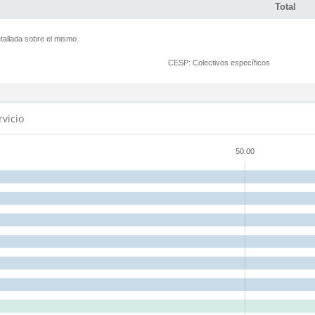
Total
tallada sobre el mismo.
CESP:
Colectivos específicos
rvicio
50.00