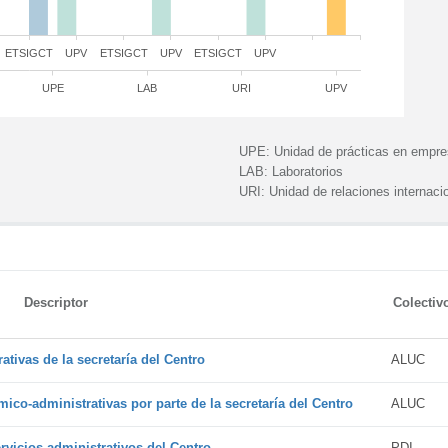
ETSIGCT
UPV
ETSIGCT
UPV
ETSIGCT
UPV
UPE
LAB
URI
UPV
UPE:
Unidad de prácticas en empr
LAB:
Laboratorios
URI:
Unidad de relaciones internaci
Descriptor
Colectiv
tivas de la secretaría del Centro
ALUC
ico-administrativas por parte de la secretaría del Centro
ALUC
vicios administrativos del Centro
PDI