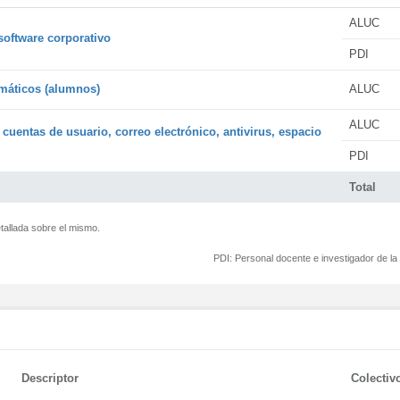
ALUC
software corporativo
PDI
rmáticos (alumnos)
ALUC
ALUC
 cuentas de usuario, correo electrónico, antivirus, espacio
PDI
Total
tallada sobre el mismo.
PDI:
Personal docente e investigador de l
Descriptor
Colectiv