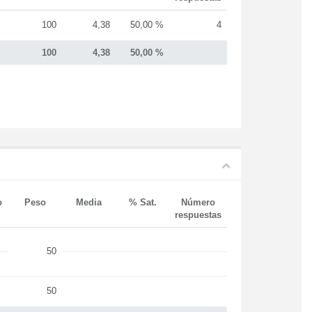
100
4,38
50,00 %
4
100
4,38
50,00 %
o
Peso
Media
% Sat.
Número
respuestas
50
50