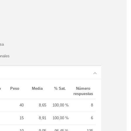
esa
onales
o
Peso
Media
% Sat.
Número
respuestas
40
8,65
100,00 %
8
15
8,91
100,00 %
6
10
9,05
96,45 %
135