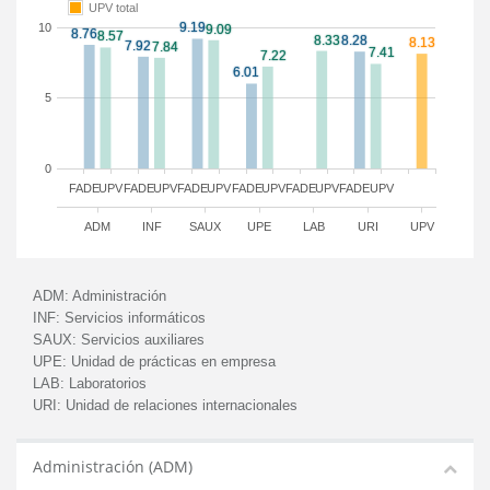
UPV total
10
5
0
FADE
UPV
FADE
UPV
FADE
UPV
FADE
UPV
FADE
UPV
FADE
UPV
ADM
INF
SAUX
UPE
LAB
URI
UPV
ADM:
Administración
INF:
Servicios informáticos
SAUX:
Servicios auxiliares
UPE:
Unidad de prácticas en empresa
LAB:
Laboratorios
URI:
Unidad de relaciones internacionales
Administración (ADM)