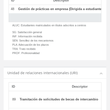
ID
Descriptor
C
48
Gestión de prácticas en empresa (Dirigida a estudiantes)
T
ALUC:
Estudiantes matriculados en títulos adscritos a centros
SG:
Satisfacción general
INF:
Información recibida
SEN:
Sencillez de los mecanismos
PLA:
Adecuación de los plazos
TRA:
Trato recibido
PROF:
Profesionalidad
Unidad de relaciones internacionales (URI)
ID
Descriptor
89
Tramitación de solicitudes de becas de intercambio