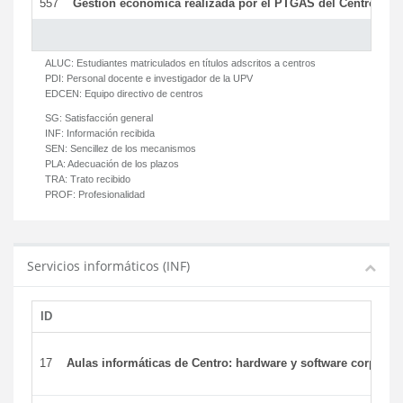
557
Gestión económica realizada por el PTGAS del Centro del 
ALUC:
Estudiantes matriculados en títulos adscritos a centros
PDI:
Personal docente e investigador de la UPV
EDCEN:
Equipo directivo de centros
SG:
Satisfacción general
INF:
Información recibida
SEN:
Sencillez de los mecanismos
PLA:
Adecuación de los plazos
TRA:
Trato recibido
PROF:
Profesionalidad
Servicios informáticos (INF)
ID
17
Aulas informáticas de Centro: hardware y software corporat