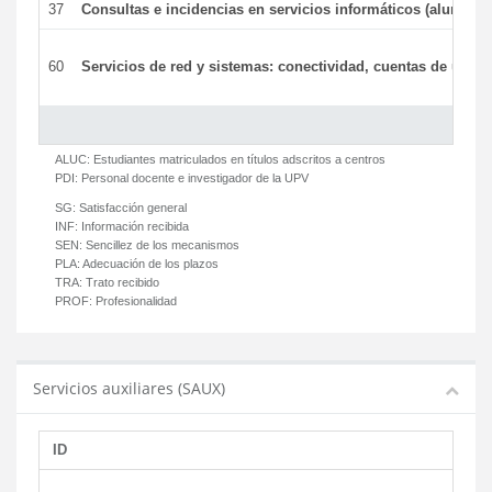
37
Consultas e incidencias en servicios informáticos (alumnos
60
Servicios de red y sistemas: conectividad, cuentas de usuari
ALUC:
Estudiantes matriculados en títulos adscritos a centros
PDI:
Personal docente e investigador de la UPV
SG:
Satisfacción general
INF:
Información recibida
SEN:
Sencillez de los mecanismos
PLA:
Adecuación de los plazos
TRA:
Trato recibido
PROF:
Profesionalidad
Servicios auxiliares (SAUX)
ID