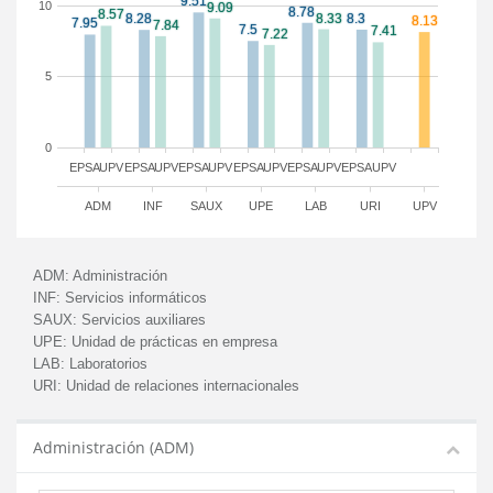
10
5
0
EPSA
UPV
EPSA
UPV
EPSA
UPV
EPSA
UPV
EPSA
UPV
EPSA
UPV
ADM
INF
SAUX
UPE
LAB
URI
UPV
ADM:
Administración
INF:
Servicios informáticos
SAUX:
Servicios auxiliares
UPE:
Unidad de prácticas en empresa
LAB:
Laboratorios
URI:
Unidad de relaciones internacionales
Administración (ADM)