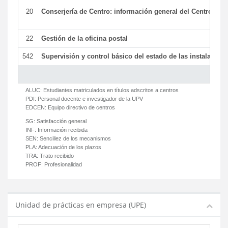
20
Conserjería de Centro: información general del Centro y ot
22
Gestión de la oficina postal
542
Supervisión y control básico del estado de las instalaciones
ALUC:
Estudiantes matriculados en títulos adscritos a centros
PDI:
Personal docente e investigador de la UPV
EDCEN:
Equipo directivo de centros
SG:
Satisfacción general
INF:
Información recibida
SEN:
Sencillez de los mecanismos
PLA:
Adecuación de los plazos
TRA:
Trato recibido
PROF:
Profesionalidad
Unidad de prácticas en empresa (UPE)