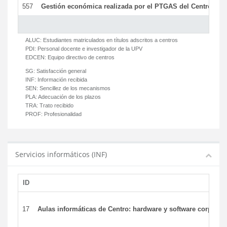
557
Gestión económica realizada por el PTGAS del Centro del 
ALUC:
Estudiantes matriculados en títulos adscritos a centros
PDI:
Personal docente e investigador de la UPV
EDCEN:
Equipo directivo de centros
SG:
Satisfacción general
INF:
Información recibida
SEN:
Sencillez de los mecanismos
PLA:
Adecuación de los plazos
TRA:
Trato recibido
PROF:
Profesionalidad
Servicios informáticos (INF)
ID
17
Aulas informáticas de Centro: hardware y software corporat