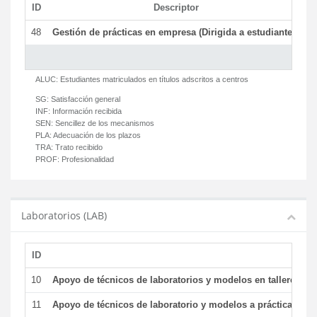
ID
Descriptor
C
48
Gestión de prácticas en empresa (Dirigida a estudiantes)
T
ALUC:
Estudiantes matriculados en títulos adscritos a centros
SG:
Satisfacción general
INF:
Información recibida
SEN:
Sencillez de los mecanismos
PLA:
Adecuación de los plazos
TRA:
Trato recibido
PROF:
Profesionalidad
Laboratorios (LAB)
ID
De
10
Apoyo de técnicos de laboratorios y modelos en talleres/la
11
Apoyo de técnicos de laboratorio y modelos a prácticas y ge