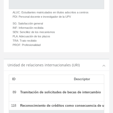
ALUC:
Estudiantes matriculados en títulos adscritos a centros
PDI:
Personal docente e investigador de la UPV
SG:
Satisfacción general
INF:
Información recibida
SEN:
Sencillez de los mecanismos
PLA:
Adecuación de los plazos
TRA:
Trato recibido
PROF:
Profesionalidad
Unidad de relaciones internacionales (URI)
ID
Descriptor
89
Tramitación de solicitudes de becas de intercambio
118
Reconocimiento de créditos como consecuencia de un per