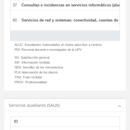
37
Consultas e incidencias en servicios informáticos (alumnos
60
Servicios de red y sistemas: conectividad, cuentas de usuari
ALUC:
Estudiantes matriculados en títulos adscritos a centros
PDI:
Personal docente e investigador de la UPV
SG:
Satisfacción general
INF:
Información recibida
SEN:
Sencillez de los mecanismos
PLA:
Adecuación de los plazos
TRA:
Trato recibido
PROF:
Profesionalidad
Servicios auxiliares (SAUX)
ID