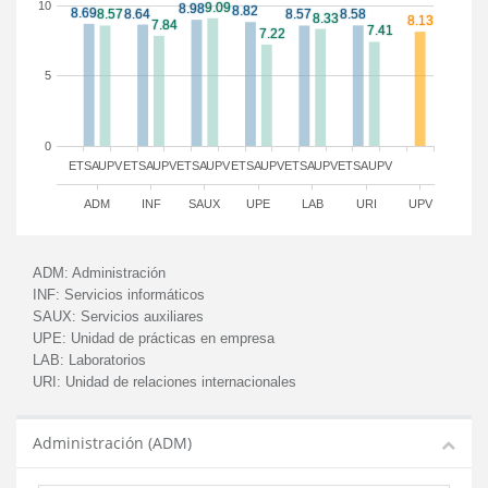
10
5
0
ETSA
UPV
ETSA
UPV
ETSA
UPV
ETSA
UPV
ETSA
UPV
ETSA
UPV
ADM
INF
SAUX
UPE
LAB
URI
UPV
ADM:
Administración
INF:
Servicios informáticos
SAUX:
Servicios auxiliares
UPE:
Unidad de prácticas en empresa
LAB:
Laboratorios
URI:
Unidad de relaciones internacionales
Administración (ADM)