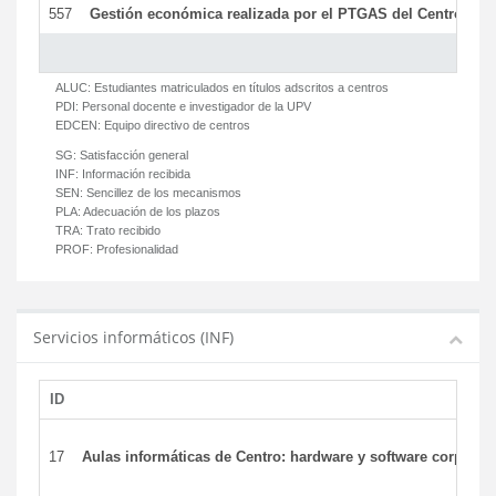
557
Gestión económica realizada por el PTGAS del Centro del 
ALUC:
Estudiantes matriculados en títulos adscritos a centros
PDI:
Personal docente e investigador de la UPV
EDCEN:
Equipo directivo de centros
SG:
Satisfacción general
INF:
Información recibida
SEN:
Sencillez de los mecanismos
PLA:
Adecuación de los plazos
TRA:
Trato recibido
PROF:
Profesionalidad
Servicios informáticos (INF)
ID
17
Aulas informáticas de Centro: hardware y software corporat