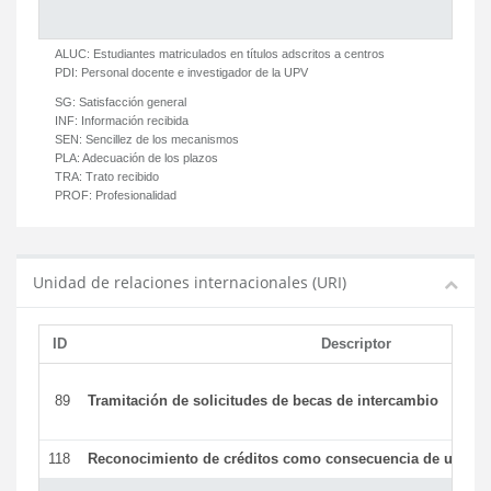
ALUC:
Estudiantes matriculados en títulos adscritos a centros
PDI:
Personal docente e investigador de la UPV
SG:
Satisfacción general
INF:
Información recibida
SEN:
Sencillez de los mecanismos
PLA:
Adecuación de los plazos
TRA:
Trato recibido
PROF:
Profesionalidad
Unidad de relaciones internacionales (URI)
ID
Descriptor
89
Tramitación de solicitudes de becas de intercambio
118
Reconocimiento de créditos como consecuencia de un per