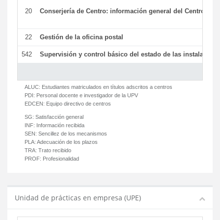
20
Conserjería de Centro: información general del Centro y ot
22
Gestión de la oficina postal
542
Supervisión y control básico del estado de las instalaciones
ALUC:
Estudiantes matriculados en títulos adscritos a centros
PDI:
Personal docente e investigador de la UPV
EDCEN:
Equipo directivo de centros
SG:
Satisfacción general
INF:
Información recibida
SEN:
Sencillez de los mecanismos
PLA:
Adecuación de los plazos
TRA:
Trato recibido
PROF:
Profesionalidad
Unidad de prácticas en empresa (UPE)