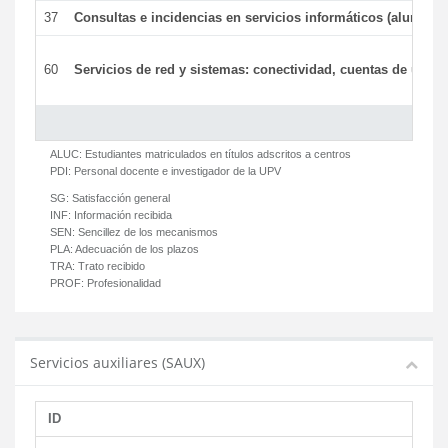
37
Consultas e incidencias en servicios informáticos (alumnos
60
Servicios de red y sistemas: conectividad, cuentas de usuari
ALUC:
Estudiantes matriculados en títulos adscritos a centros
PDI:
Personal docente e investigador de la UPV
SG:
Satisfacción general
INF:
Información recibida
SEN:
Sencillez de los mecanismos
PLA:
Adecuación de los plazos
TRA:
Trato recibido
PROF:
Profesionalidad
Servicios auxiliares (SAUX)
ID