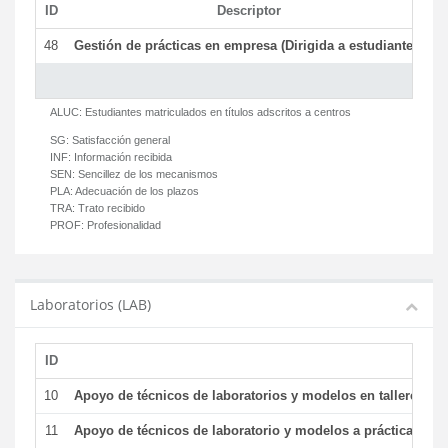
ID
Descriptor
C
48
Gestión de prácticas en empresa (Dirigida a estudiantes)
T
ALUC:
Estudiantes matriculados en títulos adscritos a centros
SG:
Satisfacción general
INF:
Información recibida
SEN:
Sencillez de los mecanismos
PLA:
Adecuación de los plazos
TRA:
Trato recibido
PROF:
Profesionalidad
Laboratorios (LAB)
ID
De
10
Apoyo de técnicos de laboratorios y modelos en talleres/la
11
Apoyo de técnicos de laboratorio y modelos a prácticas y ge