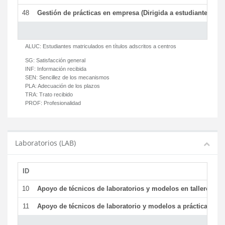
48
Gestión de prácticas en empresa (Dirigida a estudiantes)
T
ALUC:
Estudiantes matriculados en títulos adscritos a centros
SG:
Satisfacción general
INF:
Información recibida
SEN:
Sencillez de los mecanismos
PLA:
Adecuación de los plazos
TRA:
Trato recibido
PROF:
Profesionalidad
Laboratorios (LAB)
ID
De
10
Apoyo de técnicos de laboratorios y modelos en talleres/la
11
Apoyo de técnicos de laboratorio y modelos a prácticas y ge