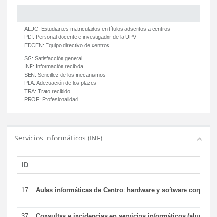
ALUC:
Estudiantes matriculados en títulos adscritos a centros
PDI:
Personal docente e investigador de la UPV
EDCEN:
Equipo directivo de centros
SG:
Satisfacción general
INF:
Información recibida
SEN:
Sencillez de los mecanismos
PLA:
Adecuación de los plazos
TRA:
Trato recibido
PROF:
Profesionalidad
Servicios informáticos (INF)
ID
17
Aulas informáticas de Centro: hardware y software corporat
37
Consultas e incidencias en servicios informáticos (alumnos