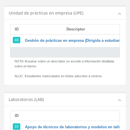
Unidad de prácticas en empresa (UPE)
ID
Descriptor
48
Gestión de prácticas en empresa (Dirigida a estudiantes)
NOTA: Al pulsar sobre un descriptor se accede a información detallada
sobre el mismo.
ALUC:
Estudiantes matriculados en títulos adscritos a centros
Laboratorios (LAB)
ID
D
10
Apoyo de técnicos de laboratorios y modelos en talleres/