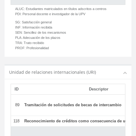
ALUC:
Estudiantes matriculados en títulos adscritos a centros
PDI:
Personal docente e investigador de la UPV
SG:
Satisfacción general
INF:
Información recibida
SEN:
Sencillez de los mecanismos
PLA:
Adecuación de los plazos
TRA:
Trato recibido
PROF:
Profesionalidad
Unidad de relaciones internacionales (URI)
ID
Descriptor
89
Tramitación de solicitudes de becas de intercambio
118
Reconocimiento de créditos como consecuencia de un per