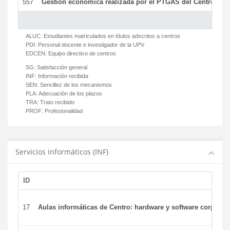
557
Gestión económica realizada por el PTGAS del Centro del 
ALUC:
Estudiantes matriculados en títulos adscritos a centros
PDI:
Personal docente e investigador de la UPV
EDCEN:
Equipo directivo de centros
SG:
Satisfacción general
INF:
Información recibida
SEN:
Sencillez de los mecanismos
PLA:
Adecuación de los plazos
TRA:
Trato recibido
PROF:
Profesionalidad
Servicios informáticos (INF)
ID
17
Aulas informáticas de Centro: hardware y software corporat