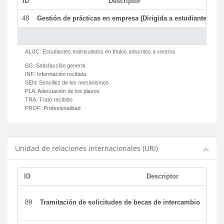
ID
Descriptor
C
48
Gestión de prácticas en empresa (Dirigida a estudiantes)
T
ALUC:
Estudiantes matriculados en títulos adscritos a centros
SG:
Satisfacción general
INF:
Información recibida
SEN:
Sencillez de los mecanismos
PLA:
Adecuación de los plazos
TRA:
Trato recibido
PROF:
Profesionalidad
Unidad de relaciones internacionales (URI)
ID
Descriptor
89
Tramitación de solicitudes de becas de intercambio