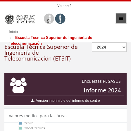
Valencià
Inicio
Escuela Técnica Superior de Ingeniería de
Telecomunicación
Escuela Técnica Superior de
Ingeniería de
Telecomunicación (ETSIT)
Encuestas PEGASUS
Informe 2024
Versión imprimible del informe de centro
Valores medios para las áreas
Centro
Global Centros