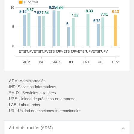
UPV total
10
5
0
ETSIT
UPV
ETSIT
UPV
ETSIT
UPV
ETSIT
UPV
ETSIT
UPV
ETSIT
UPV
ADM
INF
SAUX
UPE
LAB
URI
UPV
ADM:
Administración
INF:
Servicios informáticos
SAUX:
Servicios auxiliares
UPE:
Unidad de prácticas en empresa
LAB:
Laboratorios
URI:
Unidad de relaciones internacionales
Administración (ADM)