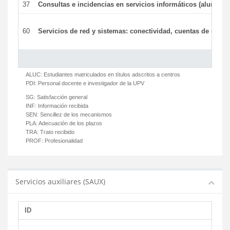
37
Consultas e incidencias en servicios informáticos (alumnos
60
Servicios de red y sistemas: conectividad, cuentas de usuari
ALUC:
Estudiantes matriculados en títulos adscritos a centros
PDI:
Personal docente e investigador de la UPV
SG:
Satisfacción general
INF:
Información recibida
SEN:
Sencillez de los mecanismos
PLA:
Adecuación de los plazos
TRA:
Trato recibido
PROF:
Profesionalidad
Servicios auxiliares (SAUX)
ID