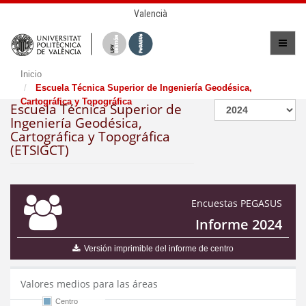
Valencià
Inicio
Escuela Técnica Superior de Ingeniería Geodésica,
Cartográfica y Topográfica
Escuela Técnica Superior de
Ingeniería Geodésica,
Cartográfica y Topográfica
(ETSIGCT)
Encuestas PEGASUS
Informe 2024
Versión imprimible del informe de centro
Valores medios para las áreas
Centro