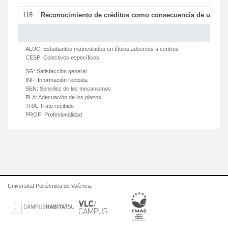
118
Reconocimiento de créditos como consecuencia de un per
ALUC:
Estudiantes matriculados en títulos adscritos a centros
CESP:
Colectivos específicos
SG:
Satisfacción general
INF:
Información recibida
SEN:
Sencillez de los mecanismos
PLA:
Adecuación de los plazos
TRA:
Trato recibido
PROF:
Profesionalidad
Universitat Politècnica de València