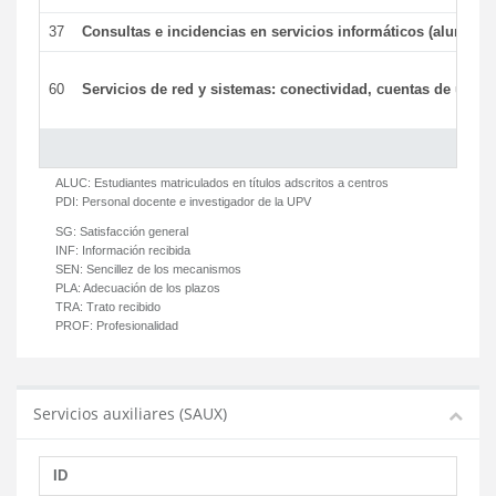
37
Consultas e incidencias en servicios informáticos (alumnos
60
Servicios de red y sistemas: conectividad, cuentas de usuari
ALUC:
Estudiantes matriculados en títulos adscritos a centros
PDI:
Personal docente e investigador de la UPV
SG:
Satisfacción general
INF:
Información recibida
SEN:
Sencillez de los mecanismos
PLA:
Adecuación de los plazos
TRA:
Trato recibido
PROF:
Profesionalidad
Servicios auxiliares (SAUX)
ID