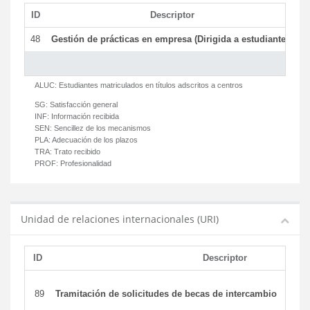
ID
Descriptor
C
48
Gestión de prácticas en empresa (Dirigida a estudiantes)
T
ALUC:
Estudiantes matriculados en títulos adscritos a centros
SG:
Satisfacción general
INF:
Información recibida
SEN:
Sencillez de los mecanismos
PLA:
Adecuación de los plazos
TRA:
Trato recibido
PROF:
Profesionalidad
Unidad de relaciones internacionales (URI)
ID
Descriptor
89
Tramitación de solicitudes de becas de intercambio