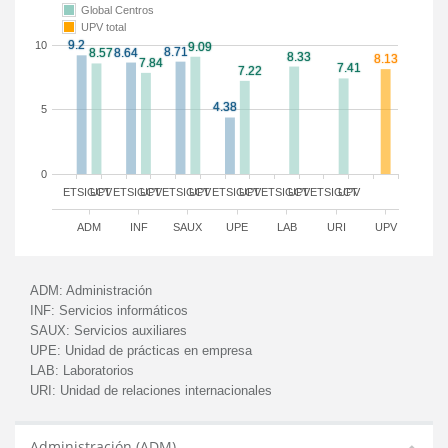
Global Centros
UPV total
10
5
0
ETSIGCT
UPV
ETSIGCT
UPV
ETSIGCT
UPV
ETSIGCT
UPV
ETSIGCT
UPV
ETSIGCT
UPV
ADM
INF
SAUX
UPE
LAB
URI
UPV
ADM:
Administración
INF:
Servicios informáticos
SAUX:
Servicios auxiliares
UPE:
Unidad de prácticas en empresa
LAB:
Laboratorios
URI:
Unidad de relaciones internacionales
Administración (ADM)