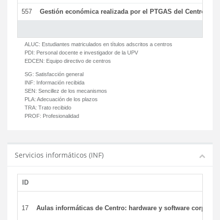
557
Gestión económica realizada por el PTGAS del Centro del 
ALUC:
Estudiantes matriculados en títulos adscritos a centros
PDI:
Personal docente e investigador de la UPV
EDCEN:
Equipo directivo de centros
SG:
Satisfacción general
INF:
Información recibida
SEN:
Sencillez de los mecanismos
PLA:
Adecuación de los plazos
TRA:
Trato recibido
PROF:
Profesionalidad
Servicios informáticos (INF)
ID
17
Aulas informáticas de Centro: hardware y software corporat