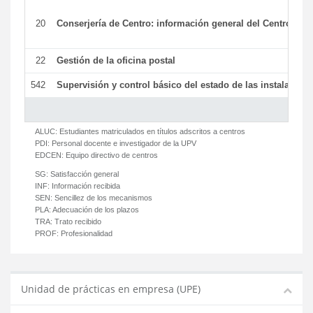
20
Conserjería de Centro: información general del Centro y ot
22
Gestión de la oficina postal
542
Supervisión y control básico del estado de las instalaciones
ALUC:
Estudiantes matriculados en títulos adscritos a centros
PDI:
Personal docente e investigador de la UPV
EDCEN:
Equipo directivo de centros
SG:
Satisfacción general
INF:
Información recibida
SEN:
Sencillez de los mecanismos
PLA:
Adecuación de los plazos
TRA:
Trato recibido
PROF:
Profesionalidad
Unidad de prácticas en empresa (UPE)