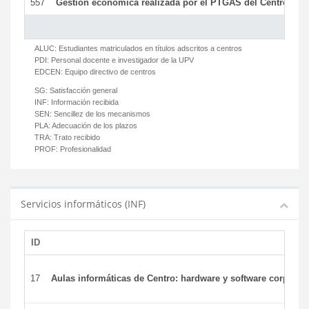
557
Gestión económica realizada por el PTGAS del Centro del 
ALUC:
Estudiantes matriculados en títulos adscritos a centros
PDI:
Personal docente e investigador de la UPV
EDCEN:
Equipo directivo de centros
SG:
Satisfacción general
INF:
Información recibida
SEN:
Sencillez de los mecanismos
PLA:
Adecuación de los plazos
TRA:
Trato recibido
PROF:
Profesionalidad
Servicios informáticos (INF)
ID
17
Aulas informáticas de Centro: hardware y software corporat