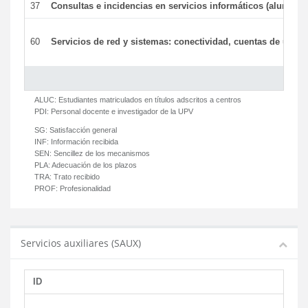
37
Consultas e incidencias en servicios informáticos (alumnos
60
Servicios de red y sistemas: conectividad, cuentas de usuari
ALUC:
Estudiantes matriculados en títulos adscritos a centros
PDI:
Personal docente e investigador de la UPV
SG:
Satisfacción general
INF:
Información recibida
SEN:
Sencillez de los mecanismos
PLA:
Adecuación de los plazos
TRA:
Trato recibido
PROF:
Profesionalidad
Servicios auxiliares (SAUX)
ID