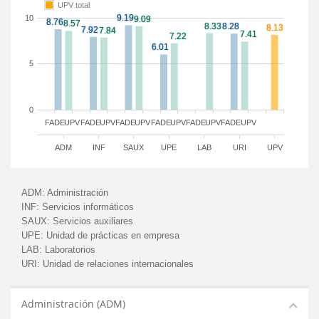
UPV total
10
5
0
FADE
UPV
FADE
UPV
FADE
UPV
FADE
UPV
FADE
UPV
FADE
UPV
ADM
INF
SAUX
UPE
LAB
URI
UPV
ADM:
Administración
INF:
Servicios informáticos
SAUX:
Servicios auxiliares
UPE:
Unidad de prácticas en empresa
LAB:
Laboratorios
URI:
Unidad de relaciones internacionales
Administración (ADM)