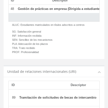
ID
Descriptor
C
48
Gestión de prácticas en empresa (Dirigida a estudiantes)
T
ALUC:
Estudiantes matriculados en títulos adscritos a centros
SG:
Satisfacción general
INF:
Información recibida
SEN:
Sencillez de los mecanismos
PLA:
Adecuación de los plazos
TRA:
Trato recibido
PROF:
Profesionalidad
Unidad de relaciones internacionales (URI)
ID
Descriptor
89
Tramitación de solicitudes de becas de intercambio