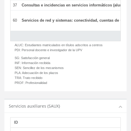
37
Consultas e incidencias en servicios informáticos (alumnos
60
Servicios de red y sistemas: conectividad, cuentas de usuari
ALUC:
Estudiantes matriculados en títulos adscritos a centros
PDI:
Personal docente e investigador de la UPV
SG:
Satisfacción general
INF:
Información recibida
SEN:
Sencillez de los mecanismos
PLA:
Adecuación de los plazos
TRA:
Trato recibido
PROF:
Profesionalidad
Servicios auxiliares (SAUX)
ID