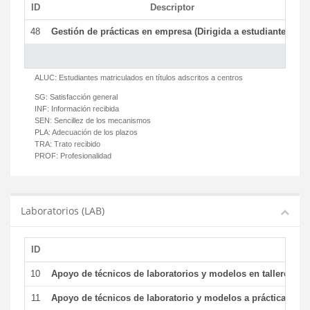
ID
Descriptor
C
48
Gestión de prácticas en empresa (Dirigida a estudiantes)
T
ALUC:
Estudiantes matriculados en títulos adscritos a centros
SG:
Satisfacción general
INF:
Información recibida
SEN:
Sencillez de los mecanismos
PLA:
Adecuación de los plazos
TRA:
Trato recibido
PROF:
Profesionalidad
Laboratorios (LAB)
ID
De
10
Apoyo de técnicos de laboratorios y modelos en talleres/la
11
Apoyo de técnicos de laboratorio y modelos a prácticas y ge