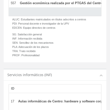
557
Gestión económica realizada por el PTGAS del Centro del 
ALUC:
Estudiantes matriculados en títulos adscritos a centros
PDI:
Personal docente e investigador de la UPV
EDCEN:
Equipo directivo de centros
SG:
Satisfacción general
INF:
Información recibida
SEN:
Sencillez de los mecanismos
PLA:
Adecuación de los plazos
TRA:
Trato recibido
PROF:
Profesionalidad
Servicios informáticos (INF)
ID
17
Aulas informáticas de Centro: hardware y software corporat