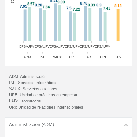
10
5
0
EPSA
UPV
EPSA
UPV
EPSA
UPV
EPSA
UPV
EPSA
UPV
EPSA
UPV
ADM
INF
SAUX
UPE
LAB
URI
UPV
ADM:
Administración
INF:
Servicios informáticos
SAUX:
Servicios auxiliares
UPE:
Unidad de prácticas en empresa
LAB:
Laboratorios
URI:
Unidad de relaciones internacionales
Administración (ADM)