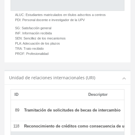
ALUC:
Estudiantes matriculados en títulos adscritos a centros
PDI:
Personal docente e investigador de la UPV
SG:
Satisfacción general
INF:
Información recibida
SEN:
Sencillez de los mecanismos
PLA:
Adecuación de los plazos
TRA:
Trato recibido
PROF:
Profesionalidad
Unidad de relaciones internacionales (URI)
ID
Descriptor
89
Tramitación de solicitudes de becas de intercambio
118
Reconocimiento de créditos como consecuencia de un per