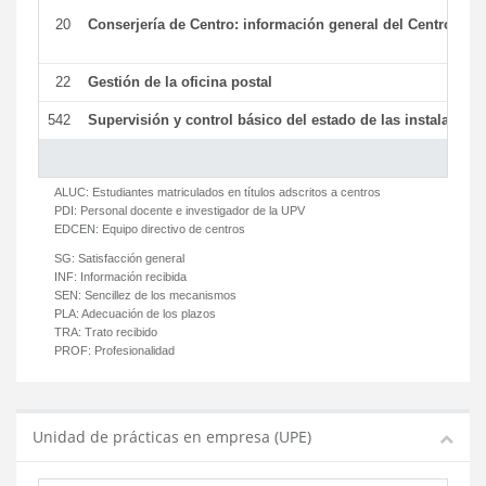
20
Conserjería de Centro: información general del Centro y ot
22
Gestión de la oficina postal
542
Supervisión y control básico del estado de las instalaciones
ALUC:
Estudiantes matriculados en títulos adscritos a centros
PDI:
Personal docente e investigador de la UPV
EDCEN:
Equipo directivo de centros
SG:
Satisfacción general
INF:
Información recibida
SEN:
Sencillez de los mecanismos
PLA:
Adecuación de los plazos
TRA:
Trato recibido
PROF:
Profesionalidad
Unidad de prácticas en empresa (UPE)