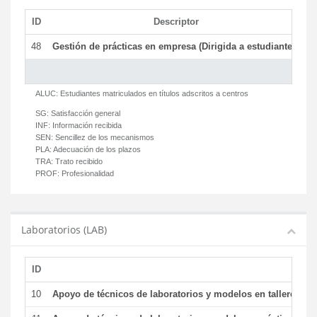
ID
Descriptor
C
48
Gestión de prácticas en empresa (Dirigida a estudiantes)
T
ALUC:
Estudiantes matriculados en títulos adscritos a centros
SG:
Satisfacción general
INF:
Información recibida
SEN:
Sencillez de los mecanismos
PLA:
Adecuación de los plazos
TRA:
Trato recibido
PROF:
Profesionalidad
Laboratorios (LAB)
ID
De
10
Apoyo de técnicos de laboratorios y modelos en talleres/la