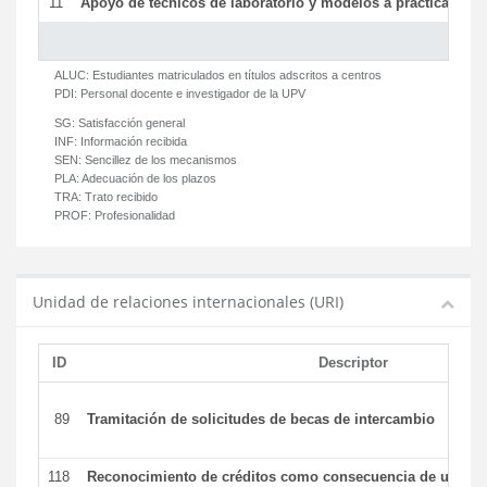
11
Apoyo de técnicos de laboratorio y modelos a prácticas y ge
ALUC:
Estudiantes matriculados en títulos adscritos a centros
PDI:
Personal docente e investigador de la UPV
SG:
Satisfacción general
INF:
Información recibida
SEN:
Sencillez de los mecanismos
PLA:
Adecuación de los plazos
TRA:
Trato recibido
PROF:
Profesionalidad
Unidad de relaciones internacionales (URI)
ID
Descriptor
89
Tramitación de solicitudes de becas de intercambio
118
Reconocimiento de créditos como consecuencia de un per