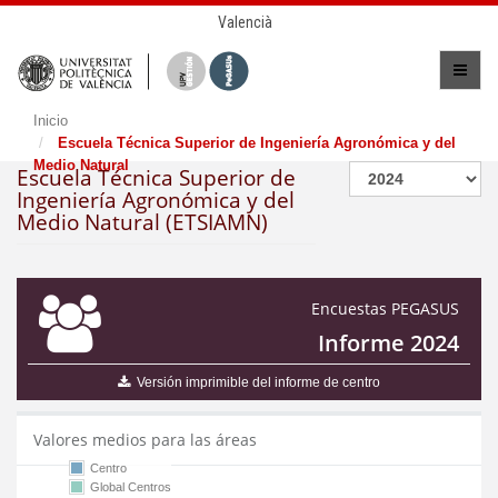
Valencià
Inicio
Escuela Técnica Superior de Ingeniería Agronómica y del
Medio Natural
Escuela Técnica Superior de
Ingeniería Agronómica y del
Medio Natural (ETSIAMN)
Encuestas PEGASUS
Informe 2024
Versión imprimible del informe de centro
Valores medios para las áreas
Centro
Global Centros