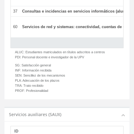
37
Consultas e incidencias en servicios informáticos (alumnos
60
Servicios de red y sistemas: conectividad, cuentas de usuari
ALUC:
Estudiantes matriculados en títulos adscritos a centros
PDI:
Personal docente e investigador de la UPV
SG:
Satisfacción general
INF:
Información recibida
SEN:
Sencillez de los mecanismos
PLA:
Adecuación de los plazos
TRA:
Trato recibido
PROF:
Profesionalidad
Servicios auxiliares (SAUX)
ID