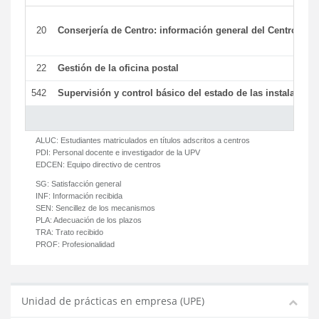
20
Conserjería de Centro: información general del Centro y ot
22
Gestión de la oficina postal
542
Supervisión y control básico del estado de las instalaciones
ALUC:
Estudiantes matriculados en títulos adscritos a centros
PDI:
Personal docente e investigador de la UPV
EDCEN:
Equipo directivo de centros
SG:
Satisfacción general
INF:
Información recibida
SEN:
Sencillez de los mecanismos
PLA:
Adecuación de los plazos
TRA:
Trato recibido
PROF:
Profesionalidad
Unidad de prácticas en empresa (UPE)