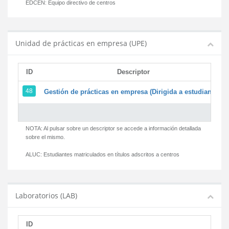
EDCEN:
Equipo directivo de centros
Unidad de prácticas en empresa (UPE)
ID
Descriptor
48
Gestión de prácticas en empresa (Dirigida a estudiantes)
NOTA: Al pulsar sobre un descriptor se accede a información detallada
sobre el mismo.
ALUC:
Estudiantes matriculados en títulos adscritos a centros
Laboratorios (LAB)
ID
D