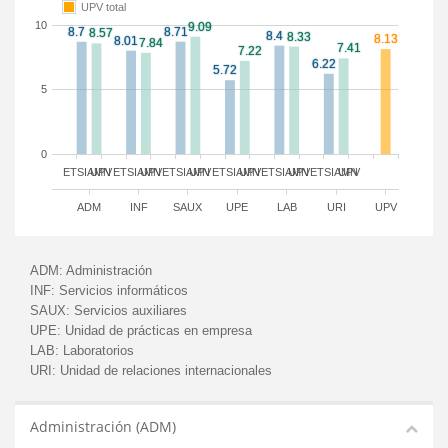
UPV total
10
5
0
ETSIAMN
UPV
ETSIAMN
UPV
ETSIAMN
UPV
ETSIAMN
UPV
ETSIAMN
UPV
ETSIAMN
UPV
ADM
INF
SAUX
UPE
LAB
URI
UPV
ADM:
Administración
INF:
Servicios informáticos
SAUX:
Servicios auxiliares
UPE:
Unidad de prácticas en empresa
LAB:
Laboratorios
URI:
Unidad de relaciones internacionales
Administración (ADM)