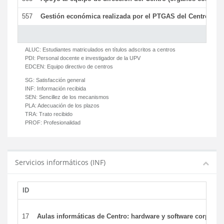
557
Gestión económica realizada por el PTGAS del Centro del 
ALUC:
Estudiantes matriculados en títulos adscritos a centros
PDI:
Personal docente e investigador de la UPV
EDCEN:
Equipo directivo de centros
SG:
Satisfacción general
INF:
Información recibida
SEN:
Sencillez de los mecanismos
PLA:
Adecuación de los plazos
TRA:
Trato recibido
PROF:
Profesionalidad
Servicios informáticos (INF)
ID
17
Aulas informáticas de Centro: hardware y software corporat