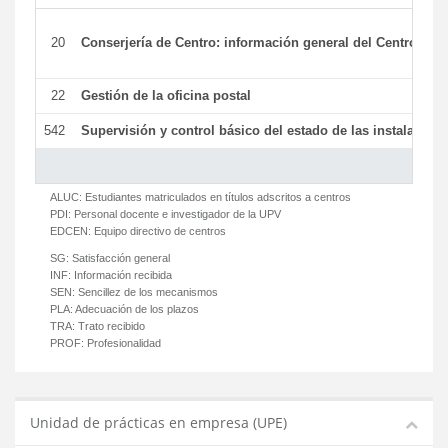
20
Conserjería de Centro: información general del Centro y ot
22
Gestión de la oficina postal
542
Supervisión y control básico del estado de las instalaciones
ALUC:
Estudiantes matriculados en títulos adscritos a centros
PDI:
Personal docente e investigador de la UPV
EDCEN:
Equipo directivo de centros
SG:
Satisfacción general
INF:
Información recibida
SEN:
Sencillez de los mecanismos
PLA:
Adecuación de los plazos
TRA:
Trato recibido
PROF:
Profesionalidad
Unidad de prácticas en empresa (UPE)