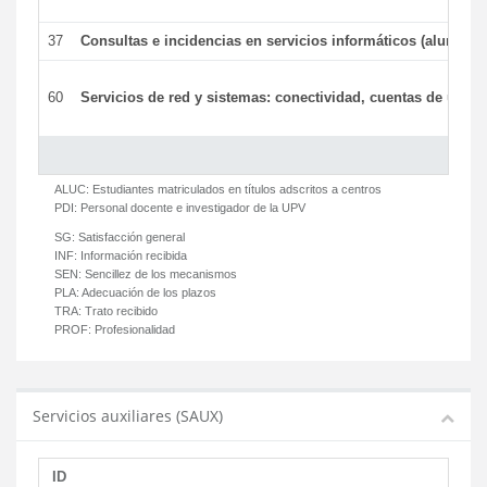
37
Consultas e incidencias en servicios informáticos (alumnos
60
Servicios de red y sistemas: conectividad, cuentas de usuari
ALUC:
Estudiantes matriculados en títulos adscritos a centros
PDI:
Personal docente e investigador de la UPV
SG:
Satisfacción general
INF:
Información recibida
SEN:
Sencillez de los mecanismos
PLA:
Adecuación de los plazos
TRA:
Trato recibido
PROF:
Profesionalidad
Servicios auxiliares (SAUX)
ID