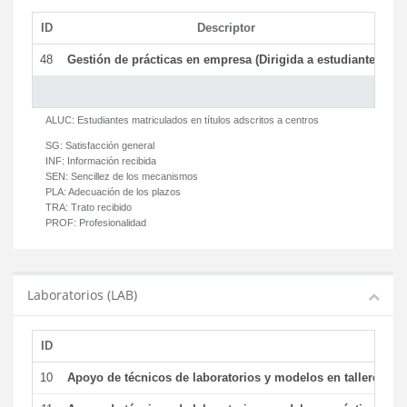
ID
Descriptor
C
48
Gestión de prácticas en empresa (Dirigida a estudiantes)
T
ALUC:
Estudiantes matriculados en títulos adscritos a centros
SG:
Satisfacción general
INF:
Información recibida
SEN:
Sencillez de los mecanismos
PLA:
Adecuación de los plazos
TRA:
Trato recibido
PROF:
Profesionalidad
Laboratorios (LAB)
ID
De
10
Apoyo de técnicos de laboratorios y modelos en talleres/la