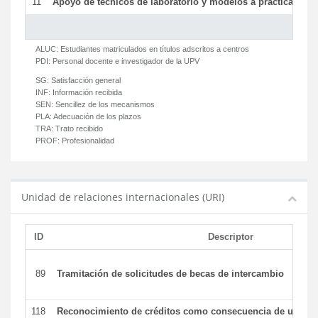
11
Apoyo de técnicos de laboratorio y modelos a prácticas y ge
ALUC:
Estudiantes matriculados en títulos adscritos a centros
PDI:
Personal docente e investigador de la UPV
SG:
Satisfacción general
INF:
Información recibida
SEN:
Sencillez de los mecanismos
PLA:
Adecuación de los plazos
TRA:
Trato recibido
PROF:
Profesionalidad
Unidad de relaciones internacionales (URI)
ID
Descriptor
89
Tramitación de solicitudes de becas de intercambio
118
Reconocimiento de créditos como consecuencia de un per