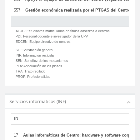
557
Gestión económica realizada por el PTGAS del Centro del 
ALUC:
Estudiantes matriculados en títulos adscritos a centros
PDI:
Personal docente e investigador de la UPV
EDCEN:
Equipo directivo de centros
SG:
Satisfacción general
INF:
Información recibida
SEN:
Sencillez de los mecanismos
PLA:
Adecuación de los plazos
TRA:
Trato recibido
PROF:
Profesionalidad
Servicios informáticos (INF)
ID
17
Aulas informáticas de Centro: hardware y software corporat