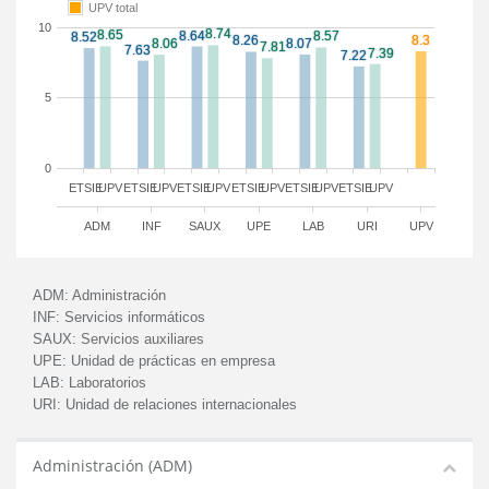
UPV total
10
5
0
ETSIE
UPV
ETSIE
UPV
ETSIE
UPV
ETSIE
UPV
ETSIE
UPV
ETSIE
UPV
ADM
INF
SAUX
UPE
LAB
URI
UPV
ADM:
Administración
INF:
Servicios informáticos
SAUX:
Servicios auxiliares
UPE:
Unidad de prácticas en empresa
LAB:
Laboratorios
URI:
Unidad de relaciones internacionales
Administración (ADM)