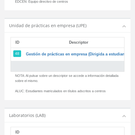
EDCEN:
Equipo directivo de centros
Unidad de prácticas en empresa (UPE)
ID
Descriptor
48
Gestión de prácticas en empresa (Dirigida a estudiantes)
NOTA: Al pulsar sobre un descriptor se accede a información detallada
sobre el mismo.
ALUC:
Estudiantes matriculados en títulos adscritos a centros
Laboratorios (LAB)
ID
D