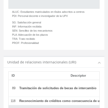
ALUC:
Estudiantes matriculados en títulos adscritos a centros
PDI:
Personal docente e investigador de la UPV
SG:
Satisfacción general
INF:
Información recibida
SEN:
Sencillez de los mecanismos
PLA:
Adecuación de los plazos
TRA:
Trato recibido
PROF:
Profesionalidad
Unidad de relaciones internacionales (URI)
ID
Descriptor
89
Tramitación de solicitudes de becas de intercambio
118
Reconocimiento de créditos como consecuencia de un per