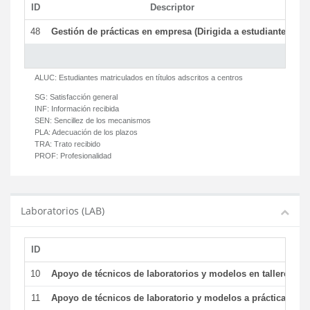
ID
Descriptor
C
48
Gestión de prácticas en empresa (Dirigida a estudiantes)
T
ALUC:
Estudiantes matriculados en títulos adscritos a centros
SG:
Satisfacción general
INF:
Información recibida
SEN:
Sencillez de los mecanismos
PLA:
Adecuación de los plazos
TRA:
Trato recibido
PROF:
Profesionalidad
Laboratorios (LAB)
ID
De
10
Apoyo de técnicos de laboratorios y modelos en talleres/la
11
Apoyo de técnicos de laboratorio y modelos a prácticas y ge