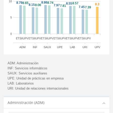
10
5
0
ETSII
UPV
ETSII
UPV
ETSII
UPV
ETSII
UPV
ETSII
UPV
ETSII
UPV
ADM
INF
SAUX
UPE
LAB
URI
UPV
ADM:
Administración
INF:
Servicios informáticos
SAUX:
Servicios auxiliares
UPE:
Unidad de prácticas en empresa
LAB:
Laboratorios
URI:
Unidad de relaciones internacionales
Administración (ADM)