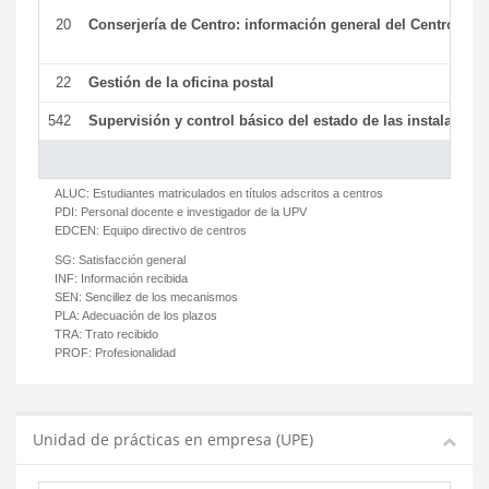
20
Conserjería de Centro: información general del Centro y ot
22
Gestión de la oficina postal
542
Supervisión y control básico del estado de las instalaciones
ALUC:
Estudiantes matriculados en títulos adscritos a centros
PDI:
Personal docente e investigador de la UPV
EDCEN:
Equipo directivo de centros
SG:
Satisfacción general
INF:
Información recibida
SEN:
Sencillez de los mecanismos
PLA:
Adecuación de los plazos
TRA:
Trato recibido
PROF:
Profesionalidad
Unidad de prácticas en empresa (UPE)