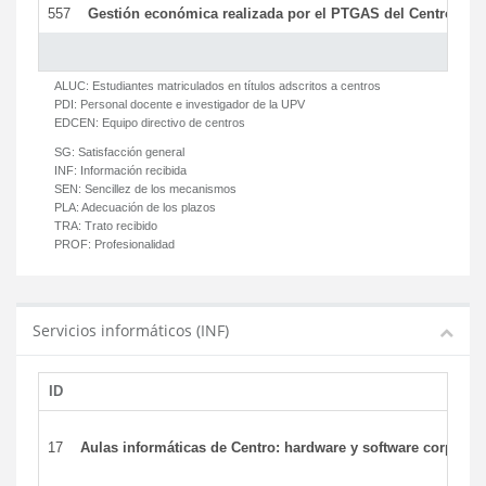
557
Gestión económica realizada por el PTGAS del Centro del 
ALUC:
Estudiantes matriculados en títulos adscritos a centros
PDI:
Personal docente e investigador de la UPV
EDCEN:
Equipo directivo de centros
SG:
Satisfacción general
INF:
Información recibida
SEN:
Sencillez de los mecanismos
PLA:
Adecuación de los plazos
TRA:
Trato recibido
PROF:
Profesionalidad
Servicios informáticos (INF)
ID
17
Aulas informáticas de Centro: hardware y software corporat