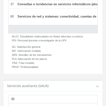
37
Consultas e incidencias en servicios informáticos (alumnos
60
Servicios de red y sistemas: conectividad, cuentas de usuari
ALUC:
Estudiantes matriculados en títulos adscritos a centros
PDI:
Personal docente e investigador de la UPV
SG:
Satisfacción general
INF:
Información recibida
SEN:
Sencillez de los mecanismos
PLA:
Adecuación de los plazos
TRA:
Trato recibido
PROF:
Profesionalidad
Servicios auxiliares (SAUX)
ID