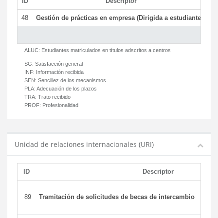
ID
Descriptor
C
48
Gestión de prácticas en empresa (Dirigida a estudiantes)
T
ALUC:
Estudiantes matriculados en títulos adscritos a centros
SG:
Satisfacción general
INF:
Información recibida
SEN:
Sencillez de los mecanismos
PLA:
Adecuación de los plazos
TRA:
Trato recibido
PROF:
Profesionalidad
Unidad de relaciones internacionales (URI)
ID
Descriptor
89
Tramitación de solicitudes de becas de intercambio