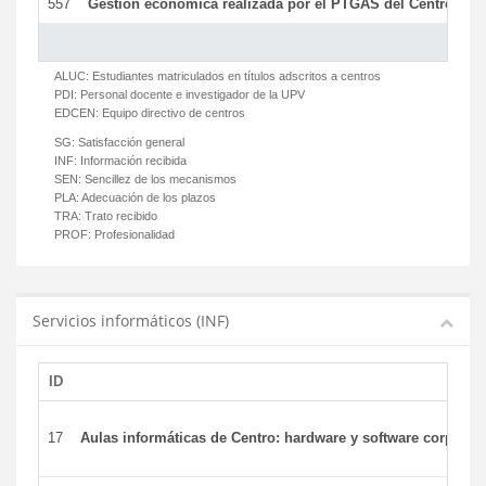
557
Gestión económica realizada por el PTGAS del Centro del 
ALUC:
Estudiantes matriculados en títulos adscritos a centros
PDI:
Personal docente e investigador de la UPV
EDCEN:
Equipo directivo de centros
SG:
Satisfacción general
INF:
Información recibida
SEN:
Sencillez de los mecanismos
PLA:
Adecuación de los plazos
TRA:
Trato recibido
PROF:
Profesionalidad
Servicios informáticos (INF)
ID
17
Aulas informáticas de Centro: hardware y software corporat