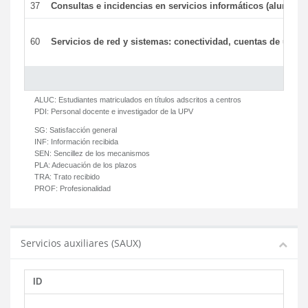
37
Consultas e incidencias en servicios informáticos (alumnos
60
Servicios de red y sistemas: conectividad, cuentas de usuari
ALUC:
Estudiantes matriculados en títulos adscritos a centros
PDI:
Personal docente e investigador de la UPV
SG:
Satisfacción general
INF:
Información recibida
SEN:
Sencillez de los mecanismos
PLA:
Adecuación de los plazos
TRA:
Trato recibido
PROF:
Profesionalidad
Servicios auxiliares (SAUX)
ID