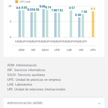
UPV total
10
5
0
FADE
UPV
FADE
UPV
FADE
UPV
FADE
UPV
FADE
UPV
FADE
UPV
ADM
INF
SAUX
UPE
LAB
URI
UPV
ADM:
Administración
INF:
Servicios informáticos
SAUX:
Servicios auxiliares
UPE:
Unidad de prácticas en empresa
LAB:
Laboratorios
URI:
Unidad de relaciones internacionales
Administración (ADM)