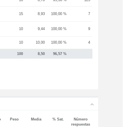
15
8,93
100,00 %
7
10
9,44
100,00 %
9
10
10,00
100,00 %
4
100
8,50
96,57 %
o
Peso
Media
% Sat.
Número
respuestas