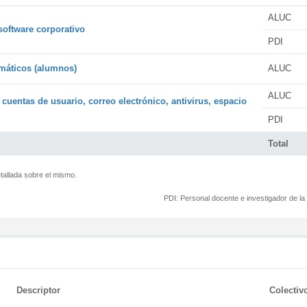
ALUC
software corporativo
PDI
rmáticos (alumnos)
ALUC
ALUC
 cuentas de usuario, correo electrónico, antivirus, espacio
PDI
Total
tallada sobre el mismo.
PDI:
Personal docente e investigador de l
Descriptor
Colectiv