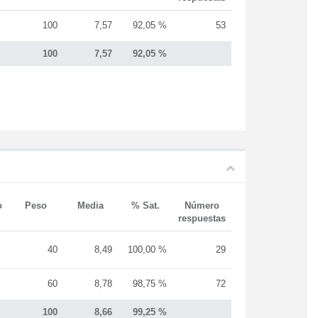
100
7,57
92,05 %
53
100
7,57
92,05 %
o
Peso
Media
% Sat.
Número
respuestas
40
8,49
100,00 %
29
60
8,78
98,75 %
72
100
8,66
99,25 %