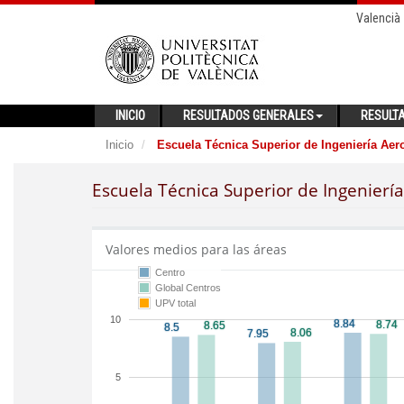
Valencià
INICIO
RESULTADOS GENERALES
RESULT
Inicio
Escuela Técnica Superior de Ingeniería Aero
Escuela Técnica Superior de Ingeniería
Valores medios para las áreas
Centro
Global Centros
UPV total
10
5