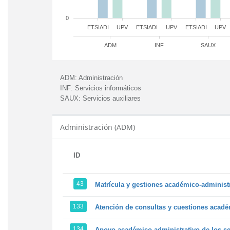
0
ETSIADI
UPV
ETSIADI
UPV
ETSIADI
UPV
ADM
INF
SAUX
ADM:
Administración
INF:
Servicios informáticos
SAUX:
Servicios auxiliares
Administración (ADM)
ID
43
Matrícula y gestiones académico-administra
133
Atención de consultas y cuestiones académ
134
Apoyo académico-administrativo de los ser