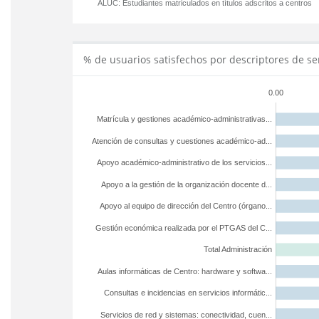
ALUC:
Estudiantes matriculados en títulos adscritos a centros
% de usuarios satisfechos por descriptores de se
0.00
Matrícula y gestiones académico-administrativas...
Atención de consultas y cuestiones académico-ad...
Apoyo académico-administrativo de los servicios...
Apoyo a la gestión de la organización docente d...
Apoyo al equipo de dirección del Centro (órgano...
Gestión económica realizada por el PTGAS del C...
Total Administración
Aulas informáticas de Centro: hardware y softwa...
Consultas e incidencias en servicios informátic...
Servicios de red y sistemas: conectividad, cuen...