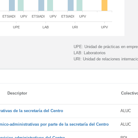
ETSIADI
UPV
ETSIADI
UPV
ETSIADI
UPV
UPE
LAB
URI
UPV
UPE:
Unidad de prácticas en empr
LAB:
Laboratorios
URI:
Unidad de relaciones internaci
Descriptor
Colectiv
tivas de la secretaría del Centro
ALUC
ico-administrativas por parte de la secretaría del Centro
ALUC
vicios administrativos del Centro
PDI