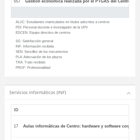
557
Gestión económica realizada por el PTGAS del Centro del 
ALUC:
Estudiantes matriculados en títulos adscritos a centros
PDI:
Personal docente e investigador de la UPV
EDCEN:
Equipo directivo de centros
SG:
Satisfacción general
INF:
Información recibida
SEN:
Sencillez de los mecanismos
PLA:
Adecuación de los plazos
TRA:
Trato recibido
PROF:
Profesionalidad
Servicios informáticos (INF)
ID
17
Aulas informáticas de Centro: hardware y software corporat