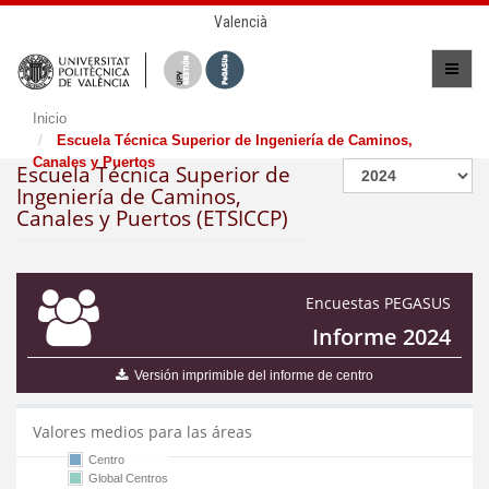
Valencià
Inicio
Escuela Técnica Superior de Ingeniería de Caminos,
Canales y Puertos
Escuela Técnica Superior de
Ingeniería de Caminos,
Canales y Puertos (ETSICCP)
Encuestas PEGASUS
Informe 2024
Versión imprimible del informe de centro
Valores medios para las áreas
Centro
Global Centros