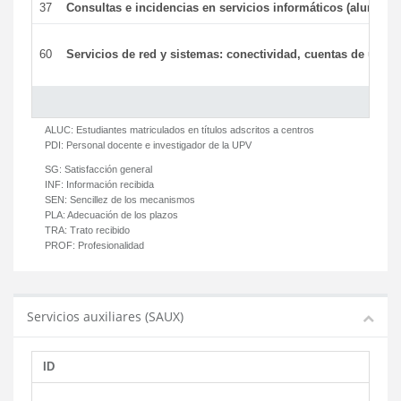
37
Consultas e incidencias en servicios informáticos (alumnos
60
Servicios de red y sistemas: conectividad, cuentas de usuari
ALUC:
Estudiantes matriculados en títulos adscritos a centros
PDI:
Personal docente e investigador de la UPV
SG:
Satisfacción general
INF:
Información recibida
SEN:
Sencillez de los mecanismos
PLA:
Adecuación de los plazos
TRA:
Trato recibido
PROF:
Profesionalidad
Servicios auxiliares (SAUX)
ID