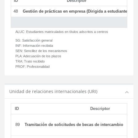
ID
Descriptor
C
48
Gestión de prácticas en empresa (Dirigida a estudiantes)
T
ALUC:
Estudiantes matriculados en títulos adscritos a centros
SG:
Satisfacción general
INF:
Información recibida
SEN:
Sencillez de los mecanismos
PLA:
Adecuación de los plazos
TRA:
Trato recibido
PROF:
Profesionalidad
Unidad de relaciones internacionales (URI)
ID
Descriptor
89
Tramitación de solicitudes de becas de intercambio