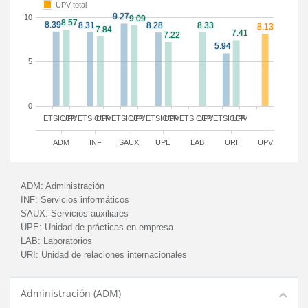
UPV total
10
5
0
ETSICCP
UPV
ETSICCP
UPV
ETSICCP
UPV
ETSICCP
UPV
ETSICCP
UPV
ETSICCP
UPV
ADM
INF
SAUX
UPE
LAB
URI
UPV
ADM:
Administración
INF:
Servicios informáticos
SAUX:
Servicios auxiliares
UPE:
Unidad de prácticas en empresa
LAB:
Laboratorios
URI:
Unidad de relaciones internacionales
Administración (ADM)