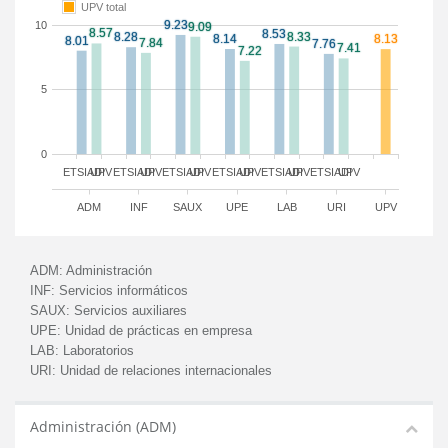
UPV total
10
5
0
ETSIADI
UPV
ETSIADI
UPV
ETSIADI
UPV
ETSIADI
UPV
ETSIADI
UPV
ETSIADI
UPV
ADM
INF
SAUX
UPE
LAB
URI
UPV
ADM:
Administración
INF:
Servicios informáticos
SAUX:
Servicios auxiliares
UPE:
Unidad de prácticas en empresa
LAB:
Laboratorios
URI:
Unidad de relaciones internacionales
Administración (ADM)