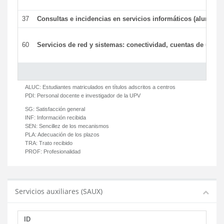
37
Consultas e incidencias en servicios informáticos (alumnos
60
Servicios de red y sistemas: conectividad, cuentas de usuari
ALUC:
Estudiantes matriculados en títulos adscritos a centros
PDI:
Personal docente e investigador de la UPV
SG:
Satisfacción general
INF:
Información recibida
SEN:
Sencillez de los mecanismos
PLA:
Adecuación de los plazos
TRA:
Trato recibido
PROF:
Profesionalidad
Servicios auxiliares (SAUX)
ID