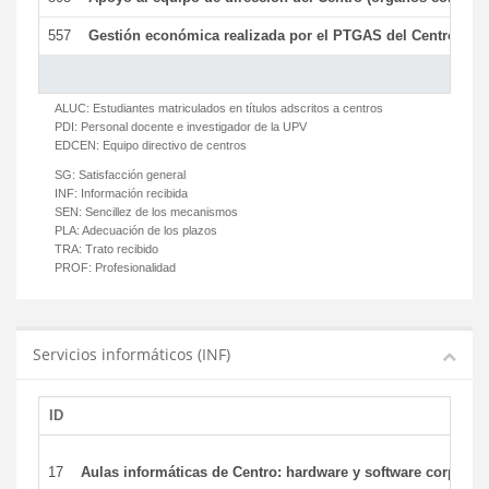
557
Gestión económica realizada por el PTGAS del Centro del 
ALUC:
Estudiantes matriculados en títulos adscritos a centros
PDI:
Personal docente e investigador de la UPV
EDCEN:
Equipo directivo de centros
SG:
Satisfacción general
INF:
Información recibida
SEN:
Sencillez de los mecanismos
PLA:
Adecuación de los plazos
TRA:
Trato recibido
PROF:
Profesionalidad
Servicios informáticos (INF)
ID
17
Aulas informáticas de Centro: hardware y software corporat