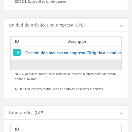
EDCEN:
Equipo directivo de centros
Unidad de prácticas en empresa (UPE)
ID
Descriptor
48
Gestión de prácticas en empresa (Dirigida a estudiantes)
NOTA: Al pulsar sobre un descriptor se accede a información detallada
sobre el mismo.
ALUC:
Estudiantes matriculados en títulos adscritos a centros
Laboratorios (LAB)
ID
D