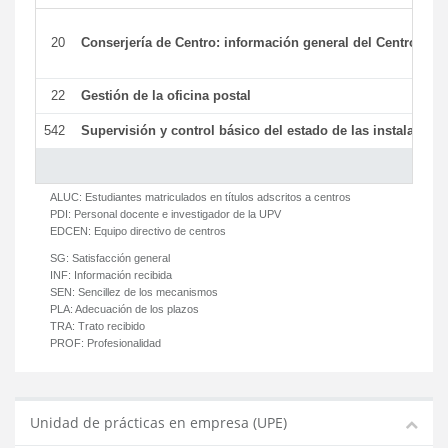
20
Conserjería de Centro: información general del Centro y ot
22
Gestión de la oficina postal
542
Supervisión y control básico del estado de las instalaciones
ALUC:
Estudiantes matriculados en títulos adscritos a centros
PDI:
Personal docente e investigador de la UPV
EDCEN:
Equipo directivo de centros
SG:
Satisfacción general
INF:
Información recibida
SEN:
Sencillez de los mecanismos
PLA:
Adecuación de los plazos
TRA:
Trato recibido
PROF:
Profesionalidad
Unidad de prácticas en empresa (UPE)