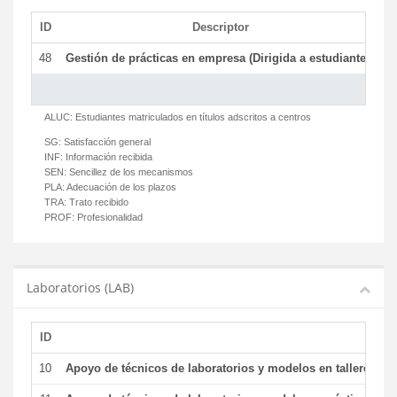
ID
Descriptor
C
48
Gestión de prácticas en empresa (Dirigida a estudiantes)
T
ALUC:
Estudiantes matriculados en títulos adscritos a centros
SG:
Satisfacción general
INF:
Información recibida
SEN:
Sencillez de los mecanismos
PLA:
Adecuación de los plazos
TRA:
Trato recibido
PROF:
Profesionalidad
Laboratorios (LAB)
ID
De
10
Apoyo de técnicos de laboratorios y modelos en talleres/la