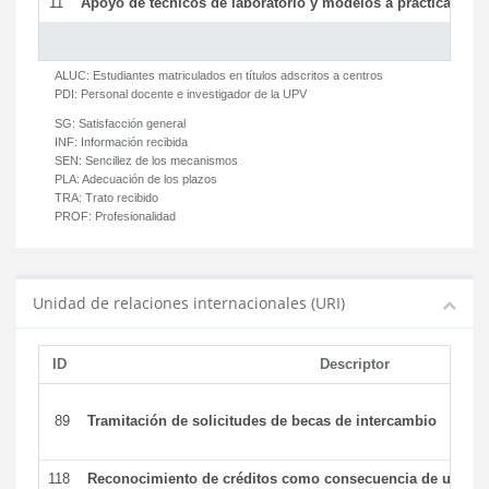
11
Apoyo de técnicos de laboratorio y modelos a prácticas y ge
ALUC:
Estudiantes matriculados en títulos adscritos a centros
PDI:
Personal docente e investigador de la UPV
SG:
Satisfacción general
INF:
Información recibida
SEN:
Sencillez de los mecanismos
PLA:
Adecuación de los plazos
TRA:
Trato recibido
PROF:
Profesionalidad
Unidad de relaciones internacionales (URI)
ID
Descriptor
89
Tramitación de solicitudes de becas de intercambio
118
Reconocimiento de créditos como consecuencia de un per