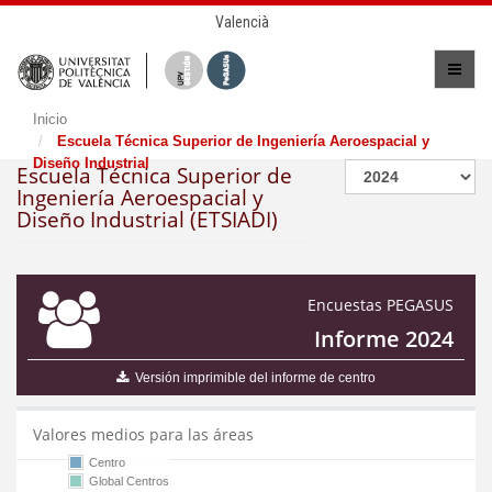
Valencià
Inicio
Escuela Técnica Superior de Ingeniería Aeroespacial y
Diseño Industrial
Escuela Técnica Superior de
Ingeniería Aeroespacial y
Diseño Industrial (ETSIADI)
Encuestas PEGASUS
Informe 2024
Versión imprimible del informe de centro
Valores medios para las áreas
Centro
Global Centros