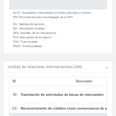
ALUC:
Estudiantes matriculados en títulos adscritos a centros
PDI:
Personal docente e investigador de la UPV
SG:
Satisfacción general
INF:
Información recibida
SEN:
Sencillez de los mecanismos
PLA:
Adecuación de los plazos
TRA:
Trato recibido
PROF:
Profesionalidad
Unidad de relaciones internacionales (URI)
ID
Descriptor
89
Tramitación de solicitudes de becas de intercambio
118
Reconocimiento de créditos como consecuencia de un per