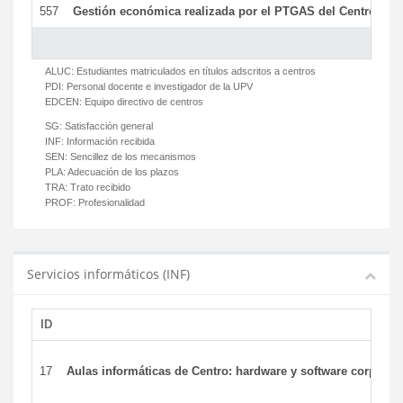
557
Gestión económica realizada por el PTGAS del Centro del 
ALUC:
Estudiantes matriculados en títulos adscritos a centros
PDI:
Personal docente e investigador de la UPV
EDCEN:
Equipo directivo de centros
SG:
Satisfacción general
INF:
Información recibida
SEN:
Sencillez de los mecanismos
PLA:
Adecuación de los plazos
TRA:
Trato recibido
PROF:
Profesionalidad
Servicios informáticos (INF)
ID
17
Aulas informáticas de Centro: hardware y software corporat