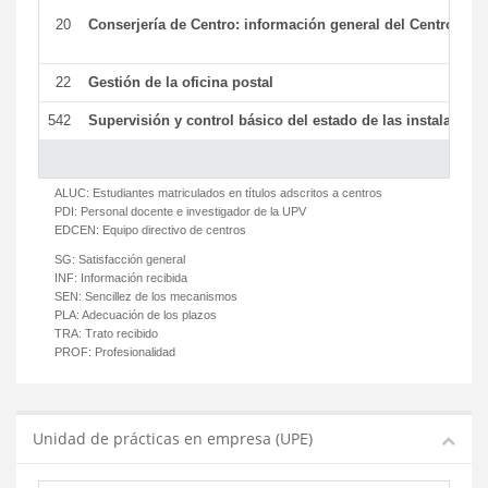
20
Conserjería de Centro: información general del Centro y ot
22
Gestión de la oficina postal
542
Supervisión y control básico del estado de las instalaciones
ALUC:
Estudiantes matriculados en títulos adscritos a centros
PDI:
Personal docente e investigador de la UPV
EDCEN:
Equipo directivo de centros
SG:
Satisfacción general
INF:
Información recibida
SEN:
Sencillez de los mecanismos
PLA:
Adecuación de los plazos
TRA:
Trato recibido
PROF:
Profesionalidad
Unidad de prácticas en empresa (UPE)