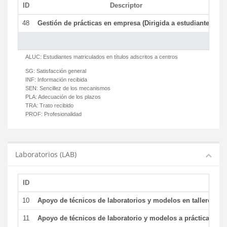
ID
Descriptor
C
48
Gestión de prácticas en empresa (Dirigida a estudiantes)
T
ALUC:
Estudiantes matriculados en títulos adscritos a centros
SG:
Satisfacción general
INF:
Información recibida
SEN:
Sencillez de los mecanismos
PLA:
Adecuación de los plazos
TRA:
Trato recibido
PROF:
Profesionalidad
Laboratorios (LAB)
ID
De
10
Apoyo de técnicos de laboratorios y modelos en talleres/la
11
Apoyo de técnicos de laboratorio y modelos a prácticas y ge