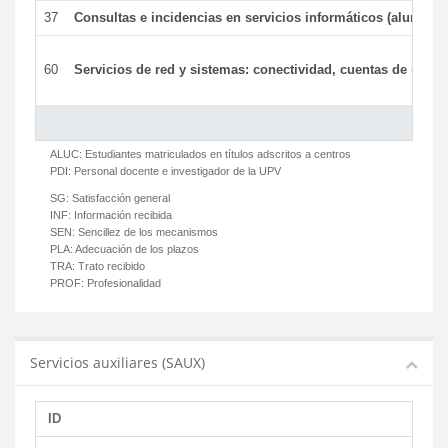
37
Consultas e incidencias en servicios informáticos (alumnos
60
Servicios de red y sistemas: conectividad, cuentas de usuari
ALUC:
Estudiantes matriculados en títulos adscritos a centros
PDI:
Personal docente e investigador de la UPV
SG:
Satisfacción general
INF:
Información recibida
SEN:
Sencillez de los mecanismos
PLA:
Adecuación de los plazos
TRA:
Trato recibido
PROF:
Profesionalidad
Servicios auxiliares (SAUX)
ID