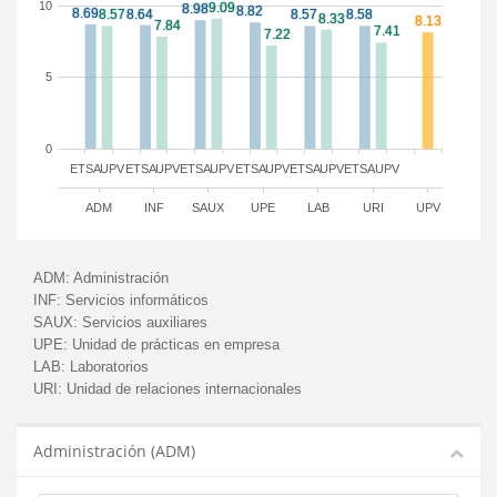
10
5
0
ETSA
UPV
ETSA
UPV
ETSA
UPV
ETSA
UPV
ETSA
UPV
ETSA
UPV
ADM
INF
SAUX
UPE
LAB
URI
UPV
ADM:
Administración
INF:
Servicios informáticos
SAUX:
Servicios auxiliares
UPE:
Unidad de prácticas en empresa
LAB:
Laboratorios
URI:
Unidad de relaciones internacionales
Administración (ADM)