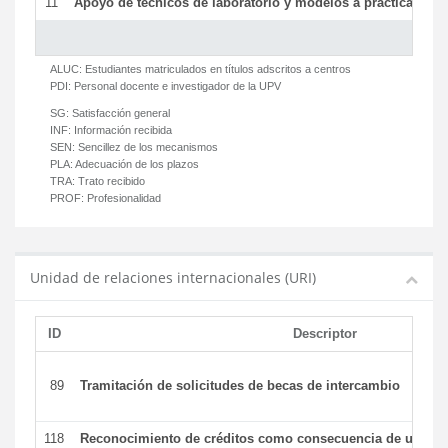
11
Apoyo de técnicos de laboratorio y modelos a prácticas y ge
ALUC:
Estudiantes matriculados en títulos adscritos a centros
PDI:
Personal docente e investigador de la UPV
SG:
Satisfacción general
INF:
Información recibida
SEN:
Sencillez de los mecanismos
PLA:
Adecuación de los plazos
TRA:
Trato recibido
PROF:
Profesionalidad
Unidad de relaciones internacionales (URI)
ID
Descriptor
89
Tramitación de solicitudes de becas de intercambio
118
Reconocimiento de créditos como consecuencia de un per