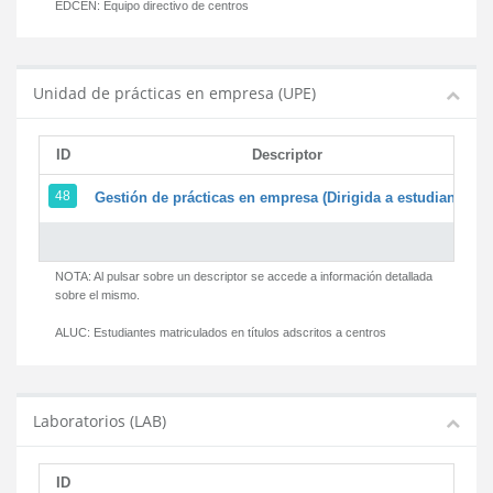
EDCEN:
Equipo directivo de centros
Unidad de prácticas en empresa (UPE)
ID
Descriptor
48
Gestión de prácticas en empresa (Dirigida a estudiantes)
NOTA: Al pulsar sobre un descriptor se accede a información detallada
sobre el mismo.
ALUC:
Estudiantes matriculados en títulos adscritos a centros
Laboratorios (LAB)
ID
D