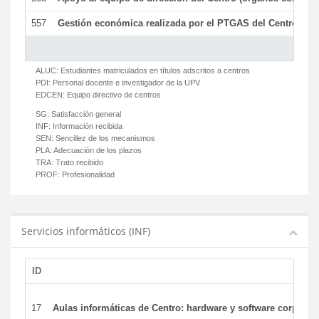
557
Gestión económica realizada por el PTGAS del Centro del 
ALUC:
Estudiantes matriculados en títulos adscritos a centros
PDI:
Personal docente e investigador de la UPV
EDCEN:
Equipo directivo de centros
SG:
Satisfacción general
INF:
Información recibida
SEN:
Sencillez de los mecanismos
PLA:
Adecuación de los plazos
TRA:
Trato recibido
PROF:
Profesionalidad
Servicios informáticos (INF)
ID
17
Aulas informáticas de Centro: hardware y software corporat