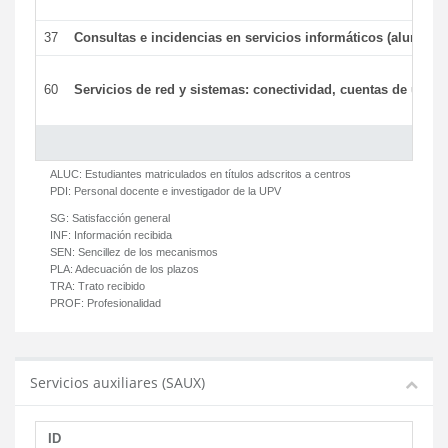
37
Consultas e incidencias en servicios informáticos (alumnos
60
Servicios de red y sistemas: conectividad, cuentas de usuari
ALUC:
Estudiantes matriculados en títulos adscritos a centros
PDI:
Personal docente e investigador de la UPV
SG:
Satisfacción general
INF:
Información recibida
SEN:
Sencillez de los mecanismos
PLA:
Adecuación de los plazos
TRA:
Trato recibido
PROF:
Profesionalidad
Servicios auxiliares (SAUX)
ID