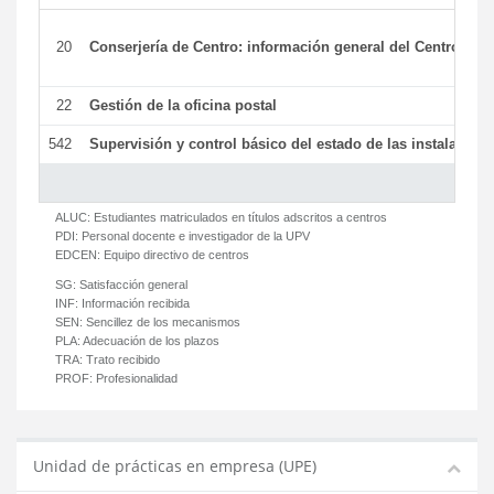
20
Conserjería de Centro: información general del Centro y ot
22
Gestión de la oficina postal
542
Supervisión y control básico del estado de las instalaciones
ALUC:
Estudiantes matriculados en títulos adscritos a centros
PDI:
Personal docente e investigador de la UPV
EDCEN:
Equipo directivo de centros
SG:
Satisfacción general
INF:
Información recibida
SEN:
Sencillez de los mecanismos
PLA:
Adecuación de los plazos
TRA:
Trato recibido
PROF:
Profesionalidad
Unidad de prácticas en empresa (UPE)