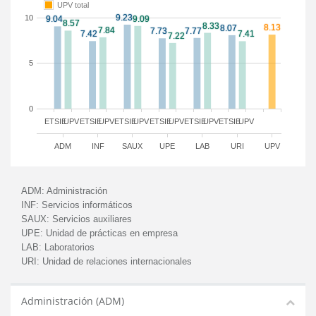
UPV total
10
5
0
ETSIE
UPV
ETSIE
UPV
ETSIE
UPV
ETSIE
UPV
ETSIE
UPV
ETSIE
UPV
ADM
INF
SAUX
UPE
LAB
URI
UPV
ADM:
Administración
INF:
Servicios informáticos
SAUX:
Servicios auxiliares
UPE:
Unidad de prácticas en empresa
LAB:
Laboratorios
URI:
Unidad de relaciones internacionales
Administración (ADM)