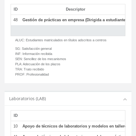
ID
Descriptor
C
48
Gestión de prácticas en empresa (Dirigida a estudiantes)
T
ALUC:
Estudiantes matriculados en títulos adscritos a centros
SG:
Satisfacción general
INF:
Información recibida
SEN:
Sencillez de los mecanismos
PLA:
Adecuación de los plazos
TRA:
Trato recibido
PROF:
Profesionalidad
Laboratorios (LAB)
ID
De
10
Apoyo de técnicos de laboratorios y modelos en talleres/la