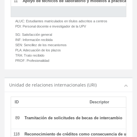
11
Apoyo de técnicos de laboratorio y modelos a prácticas y ge
ALUC:
Estudiantes matriculados en títulos adscritos a centros
PDI:
Personal docente e investigador de la UPV
SG:
Satisfacción general
INF:
Información recibida
SEN:
Sencillez de los mecanismos
PLA:
Adecuación de los plazos
TRA:
Trato recibido
PROF:
Profesionalidad
Unidad de relaciones internacionales (URI)
ID
Descriptor
89
Tramitación de solicitudes de becas de intercambio
118
Reconocimiento de créditos como consecuencia de un per