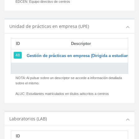
EDCEN:
Equipo directivo de centros
Unidad de prácticas en empresa (UPE)
ID
Descriptor
48
Gestión de prácticas en empresa (Dirigida a estudiantes)
NOTA: Al pulsar sobre un descriptor se accede a información detallada
sobre el mismo.
ALUC:
Estudiantes matriculados en títulos adscritos a centros
Laboratorios (LAB)
ID
D