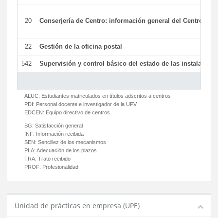
20
Conserjería de Centro: información general del Centro y ot
22
Gestión de la oficina postal
542
Supervisión y control básico del estado de las instalaciones
ALUC:
Estudiantes matriculados en títulos adscritos a centros
PDI:
Personal docente e investigador de la UPV
EDCEN:
Equipo directivo de centros
SG:
Satisfacción general
INF:
Información recibida
SEN:
Sencillez de los mecanismos
PLA:
Adecuación de los plazos
TRA:
Trato recibido
PROF:
Profesionalidad
Unidad de prácticas en empresa (UPE)