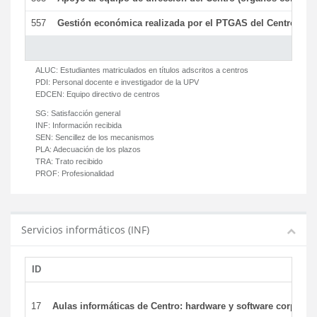
557
Gestión económica realizada por el PTGAS del Centro del 
ALUC:
Estudiantes matriculados en títulos adscritos a centros
PDI:
Personal docente e investigador de la UPV
EDCEN:
Equipo directivo de centros
SG:
Satisfacción general
INF:
Información recibida
SEN:
Sencillez de los mecanismos
PLA:
Adecuación de los plazos
TRA:
Trato recibido
PROF:
Profesionalidad
Servicios informáticos (INF)
ID
17
Aulas informáticas de Centro: hardware y software corporat