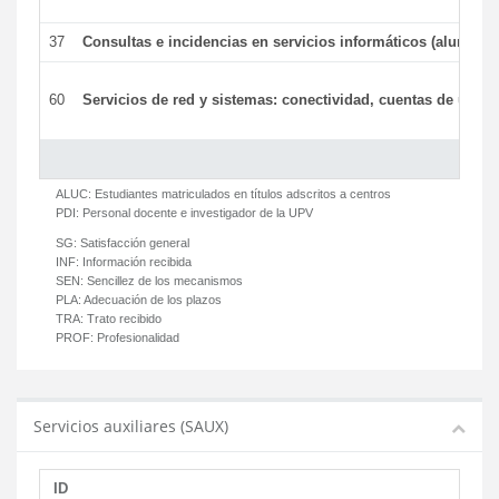
37
Consultas e incidencias en servicios informáticos (alumnos
60
Servicios de red y sistemas: conectividad, cuentas de usuari
ALUC:
Estudiantes matriculados en títulos adscritos a centros
PDI:
Personal docente e investigador de la UPV
SG:
Satisfacción general
INF:
Información recibida
SEN:
Sencillez de los mecanismos
PLA:
Adecuación de los plazos
TRA:
Trato recibido
PROF:
Profesionalidad
Servicios auxiliares (SAUX)
ID