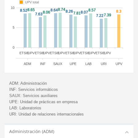
UPV total
10
5
0
ETSIE
UPV
ETSIE
UPV
ETSIE
UPV
ETSIE
UPV
ETSIE
UPV
ETSIE
UPV
ADM
INF
SAUX
UPE
LAB
URI
UPV
ADM:
Administración
INF:
Servicios informáticos
SAUX:
Servicios auxiliares
UPE:
Unidad de prácticas en empresa
LAB:
Laboratorios
URI:
Unidad de relaciones internacionales
Administración (ADM)