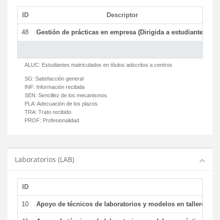
ID
Descriptor
C
48
Gestión de prácticas en empresa (Dirigida a estudiantes)
T
ALUC:
Estudiantes matriculados en títulos adscritos a centros
SG:
Satisfacción general
INF:
Información recibida
SEN:
Sencillez de los mecanismos
PLA:
Adecuación de los plazos
TRA:
Trato recibido
PROF:
Profesionalidad
Laboratorios (LAB)
ID
De
10
Apoyo de técnicos de laboratorios y modelos en talleres/la