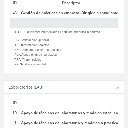
ID
Descriptor
C
48
Gestión de prácticas en empresa (Dirigida a estudiantes)
T
ALUC:
Estudiantes matriculados en títulos adscritos a centros
SG:
Satisfacción general
INF:
Información recibida
SEN:
Sencillez de los mecanismos
PLA:
Adecuación de los plazos
TRA:
Trato recibido
PROF:
Profesionalidad
Laboratorios (LAB)
ID
De
10
Apoyo de técnicos de laboratorios y modelos en talleres/la
11
Apoyo de técnicos de laboratorio y modelos a prácticas y ge