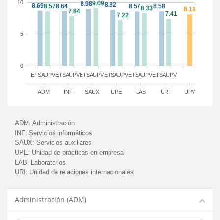
10
5
0
ETSA
UPV
ETSA
UPV
ETSA
UPV
ETSA
UPV
ETSA
UPV
ETSA
UPV
ADM
INF
SAUX
UPE
LAB
URI
UPV
ADM:
Administración
INF:
Servicios informáticos
SAUX:
Servicios auxiliares
UPE:
Unidad de prácticas en empresa
LAB:
Laboratorios
URI:
Unidad de relaciones internacionales
Administración (ADM)