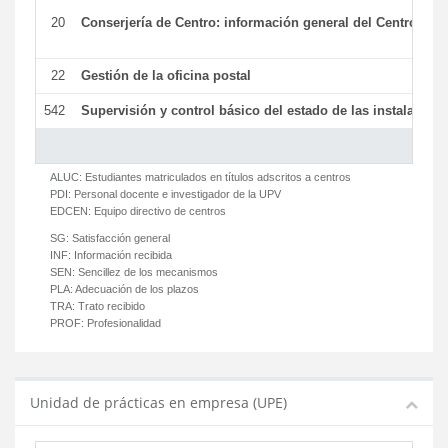
20
Conserjería de Centro: información general del Centro y ot
22
Gestión de la oficina postal
542
Supervisión y control básico del estado de las instalaciones
ALUC:
Estudiantes matriculados en títulos adscritos a centros
PDI:
Personal docente e investigador de la UPV
EDCEN:
Equipo directivo de centros
SG:
Satisfacción general
INF:
Información recibida
SEN:
Sencillez de los mecanismos
PLA:
Adecuación de los plazos
TRA:
Trato recibido
PROF:
Profesionalidad
Unidad de prácticas en empresa (UPE)