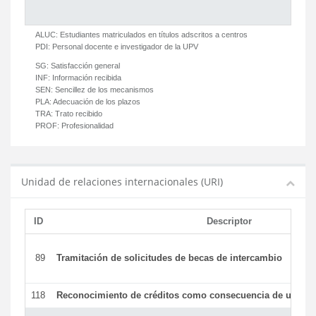
ALUC:
Estudiantes matriculados en títulos adscritos a centros
PDI:
Personal docente e investigador de la UPV
SG:
Satisfacción general
INF:
Información recibida
SEN:
Sencillez de los mecanismos
PLA:
Adecuación de los plazos
TRA:
Trato recibido
PROF:
Profesionalidad
Unidad de relaciones internacionales (URI)
ID
Descriptor
89
Tramitación de solicitudes de becas de intercambio
118
Reconocimiento de créditos como consecuencia de un per