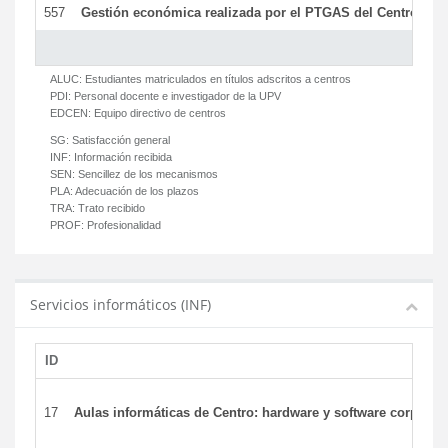
557
Gestión económica realizada por el PTGAS del Centro del 
ALUC:
Estudiantes matriculados en títulos adscritos a centros
PDI:
Personal docente e investigador de la UPV
EDCEN:
Equipo directivo de centros
SG:
Satisfacción general
INF:
Información recibida
SEN:
Sencillez de los mecanismos
PLA:
Adecuación de los plazos
TRA:
Trato recibido
PROF:
Profesionalidad
Servicios informáticos (INF)
ID
17
Aulas informáticas de Centro: hardware y software corporat