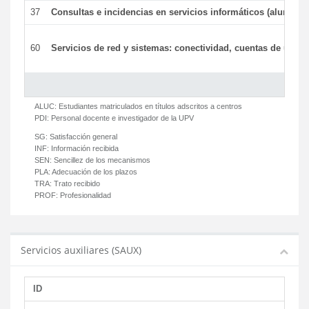
37
Consultas e incidencias en servicios informáticos (alumnos
60
Servicios de red y sistemas: conectividad, cuentas de usuari
ALUC:
Estudiantes matriculados en títulos adscritos a centros
PDI:
Personal docente e investigador de la UPV
SG:
Satisfacción general
INF:
Información recibida
SEN:
Sencillez de los mecanismos
PLA:
Adecuación de los plazos
TRA:
Trato recibido
PROF:
Profesionalidad
Servicios auxiliares (SAUX)
ID