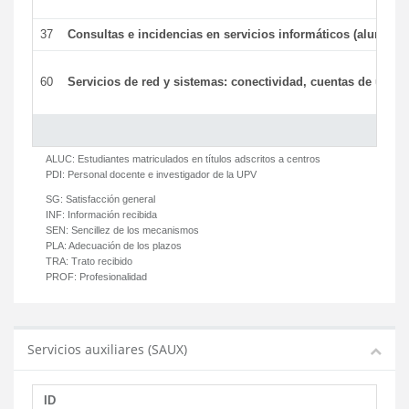
37
Consultas e incidencias en servicios informáticos (alumnos
60
Servicios de red y sistemas: conectividad, cuentas de usuari
ALUC:
Estudiantes matriculados en títulos adscritos a centros
PDI:
Personal docente e investigador de la UPV
SG:
Satisfacción general
INF:
Información recibida
SEN:
Sencillez de los mecanismos
PLA:
Adecuación de los plazos
TRA:
Trato recibido
PROF:
Profesionalidad
Servicios auxiliares (SAUX)
ID