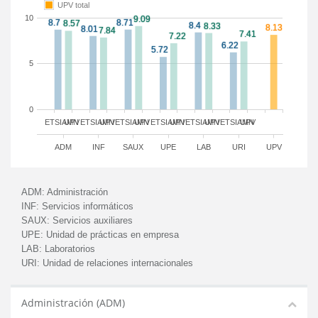
UPV total
10
5
0
ETSIAMN
UPV
ETSIAMN
UPV
ETSIAMN
UPV
ETSIAMN
UPV
ETSIAMN
UPV
ETSIAMN
UPV
ADM
INF
SAUX
UPE
LAB
URI
UPV
ADM:
Administración
INF:
Servicios informáticos
SAUX:
Servicios auxiliares
UPE:
Unidad de prácticas en empresa
LAB:
Laboratorios
URI:
Unidad de relaciones internacionales
Administración (ADM)