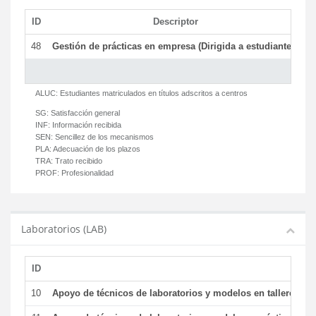
ID
Descriptor
C
48
Gestión de prácticas en empresa (Dirigida a estudiantes)
T
ALUC:
Estudiantes matriculados en títulos adscritos a centros
SG:
Satisfacción general
INF:
Información recibida
SEN:
Sencillez de los mecanismos
PLA:
Adecuación de los plazos
TRA:
Trato recibido
PROF:
Profesionalidad
Laboratorios (LAB)
ID
De
10
Apoyo de técnicos de laboratorios y modelos en talleres/la