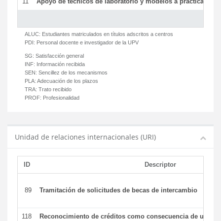
11
Apoyo de técnicos de laboratorio y modelos a prácticas y ge
ALUC:
Estudiantes matriculados en títulos adscritos a centros
PDI:
Personal docente e investigador de la UPV
SG:
Satisfacción general
INF:
Información recibida
SEN:
Sencillez de los mecanismos
PLA:
Adecuación de los plazos
TRA:
Trato recibido
PROF:
Profesionalidad
Unidad de relaciones internacionales (URI)
ID
Descriptor
89
Tramitación de solicitudes de becas de intercambio
118
Reconocimiento de créditos como consecuencia de un per