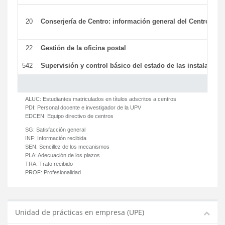
20
Conserjería de Centro: información general del Centro y ot
22
Gestión de la oficina postal
542
Supervisión y control básico del estado de las instalaciones
ALUC:
Estudiantes matriculados en títulos adscritos a centros
PDI:
Personal docente e investigador de la UPV
EDCEN:
Equipo directivo de centros
SG:
Satisfacción general
INF:
Información recibida
SEN:
Sencillez de los mecanismos
PLA:
Adecuación de los plazos
TRA:
Trato recibido
PROF:
Profesionalidad
Unidad de prácticas en empresa (UPE)