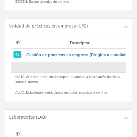
EDCEN:
Equipo directivo de centros
Unidad de prácticas en empresa (UPE)
ID
Descriptor
48
Gestión de prácticas en empresa (Dirigida a estudiantes)
NOTA: Al pulsar sobre un descriptor se accede a información detallada
sobre el mismo.
ALUC:
Estudiantes matriculados en títulos adscritos a centros
Laboratorios (LAB)
ID
D