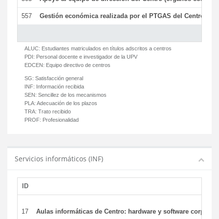
557
Gestión económica realizada por el PTGAS del Centro del 
ALUC:
Estudiantes matriculados en títulos adscritos a centros
PDI:
Personal docente e investigador de la UPV
EDCEN:
Equipo directivo de centros
SG:
Satisfacción general
INF:
Información recibida
SEN:
Sencillez de los mecanismos
PLA:
Adecuación de los plazos
TRA:
Trato recibido
PROF:
Profesionalidad
Servicios informáticos (INF)
ID
17
Aulas informáticas de Centro: hardware y software corporat