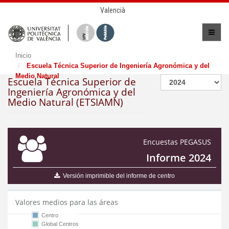
Valencià
Inicio
Escuela Técnica Superior de Ingeniería Agronómica y del
Medio Natural
Escuela Técnica Superior de
Ingeniería Agronómica y del
Medio Natural (ETSIAMN)
Encuestas PEGASUS
Informe 2024
Versión imprimible del informe de centro
Valores medios para las áreas
Centro
Global Centros