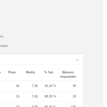
esa
onales
o
Peso
Media
% Sat.
Número
respuestas
40
7,36
93,34 %
38
15
7,65
88,30 %
28
10
9,05
96,45 %
135