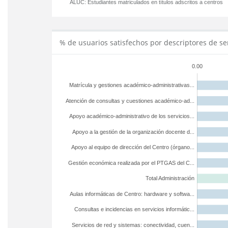
ALUC:
Estudiantes matriculados en títulos adscritos a centros
% de usuarios satisfechos por descriptores de se
0.00
Matrícula y gestiones académico-administrativas...
Atención de consultas y cuestiones académico-ad...
Apoyo académico-administrativo de los servicios...
Apoyo a la gestión de la organización docente d...
Apoyo al equipo de dirección del Centro (órgano...
Gestión económica realizada por el PTGAS del C...
Total Administración
Aulas informáticas de Centro: hardware y softwa...
Consultas e incidencias en servicios informátic...
Servicios de red y sistemas: conectividad, cuen...