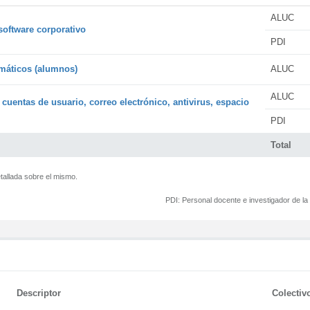
ALUC
software corporativo
PDI
rmáticos (alumnos)
ALUC
ALUC
 cuentas de usuario, correo electrónico, antivirus, espacio
PDI
Total
tallada sobre el mismo.
PDI:
Personal docente e investigador de l
Descriptor
Colectiv