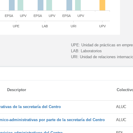
EPSA
UPV
EPSA
UPV
EPSA
UPV
UPE
LAB
URI
UPV
UPE:
Unidad de prácticas en empr
LAB:
Laboratorios
URI:
Unidad de relaciones internaci
Descriptor
Colectiv
tivas de la secretaría del Centro
ALUC
ico-administrativas por parte de la secretaría del Centro
ALUC
vicios administrativos del Centro
PDI