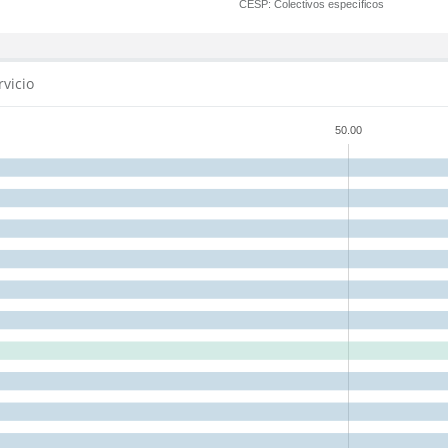
CESP:
Colectivos específicos
rvicio
50.00