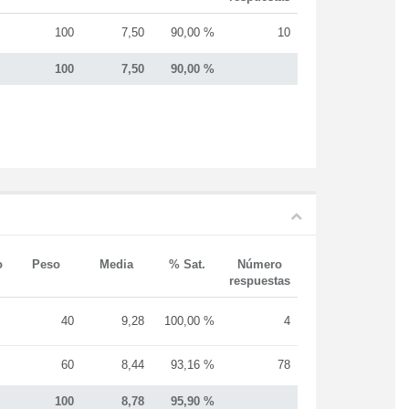
100
7,50
90,00 %
10
100
7,50
90,00 %
o
Peso
Media
% Sat.
Número
respuestas
40
9,28
100,00 %
4
60
8,44
93,16 %
78
100
8,78
95,90 %