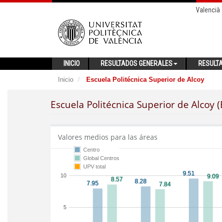
Valencià
INICIO
RESULTADOS GENERALES
RESULT
Inicio
Escuela Politécnica Superior de Alcoy
Escuela Politécnica Superior de Alcoy 
Valores medios para las áreas
Centro
Global Centros
UPV total
10
5