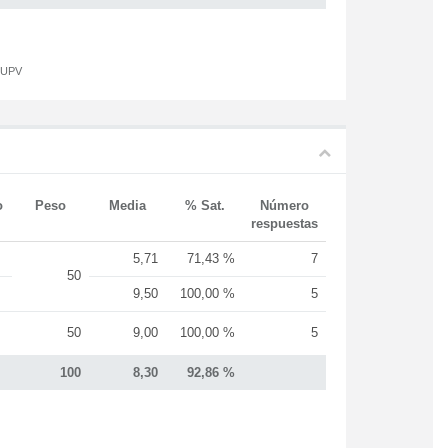
a UPV
o
Peso
Media
% Sat.
Número
respuestas
5,71
71,43 %
7
50
9,50
100,00 %
5
50
9,00
100,00 %
5
100
8,30
92,86 %