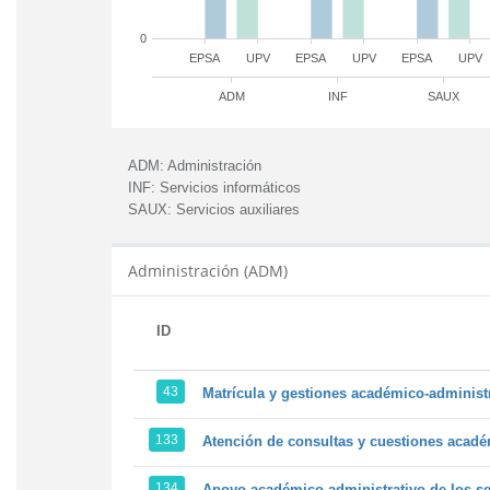
0
EPSA
UPV
EPSA
UPV
EPSA
UPV
ADM
INF
SAUX
ADM:
Administración
INF:
Servicios informáticos
SAUX:
Servicios auxiliares
Administración (ADM)
ID
43
Matrícula y gestiones académico-administra
133
Atención de consultas y cuestiones académ
134
Apoyo académico-administrativo de los ser