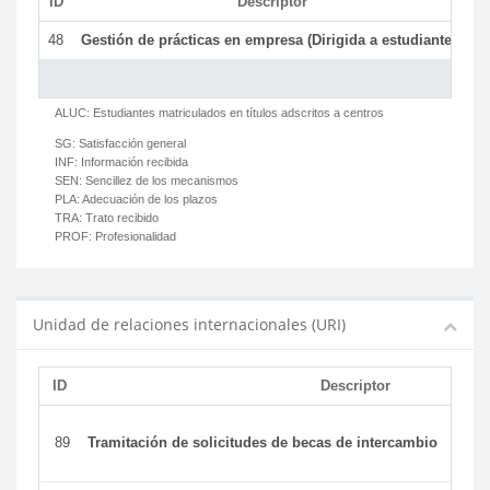
ID
Descriptor
C
48
Gestión de prácticas en empresa (Dirigida a estudiantes)
T
ALUC:
Estudiantes matriculados en títulos adscritos a centros
SG:
Satisfacción general
INF:
Información recibida
SEN:
Sencillez de los mecanismos
PLA:
Adecuación de los plazos
TRA:
Trato recibido
PROF:
Profesionalidad
Unidad de relaciones internacionales (URI)
ID
Descriptor
89
Tramitación de solicitudes de becas de intercambio