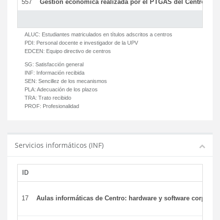
557
Gestión económica realizada por el PTGAS del Centro del 
ALUC:
Estudiantes matriculados en títulos adscritos a centros
PDI:
Personal docente e investigador de la UPV
EDCEN:
Equipo directivo de centros
SG:
Satisfacción general
INF:
Información recibida
SEN:
Sencillez de los mecanismos
PLA:
Adecuación de los plazos
TRA:
Trato recibido
PROF:
Profesionalidad
Servicios informáticos (INF)
ID
17
Aulas informáticas de Centro: hardware y software corporat