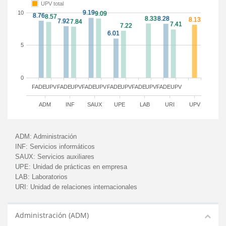
UPV total
10
5
0
FADE
UPV
FADE
UPV
FADE
UPV
FADE
UPV
FADE
UPV
FADE
UPV
ADM
INF
SAUX
UPE
LAB
URI
UPV
ADM:
Administración
INF:
Servicios informáticos
SAUX:
Servicios auxiliares
UPE:
Unidad de prácticas en empresa
LAB:
Laboratorios
URI:
Unidad de relaciones internacionales
Administración (ADM)