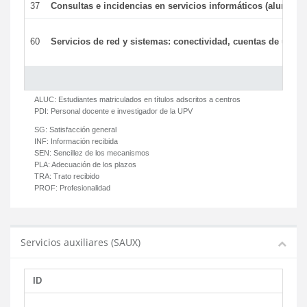
37
Consultas e incidencias en servicios informáticos (alumnos
60
Servicios de red y sistemas: conectividad, cuentas de usuari
ALUC:
Estudiantes matriculados en títulos adscritos a centros
PDI:
Personal docente e investigador de la UPV
SG:
Satisfacción general
INF:
Información recibida
SEN:
Sencillez de los mecanismos
PLA:
Adecuación de los plazos
TRA:
Trato recibido
PROF:
Profesionalidad
Servicios auxiliares (SAUX)
ID