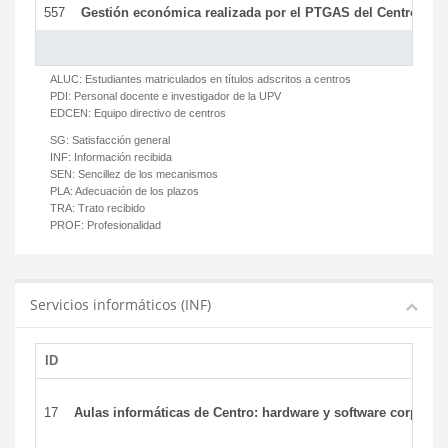
557
Gestión económica realizada por el PTGAS del Centro del 
ALUC:
Estudiantes matriculados en títulos adscritos a centros
PDI:
Personal docente e investigador de la UPV
EDCEN:
Equipo directivo de centros
SG:
Satisfacción general
INF:
Información recibida
SEN:
Sencillez de los mecanismos
PLA:
Adecuación de los plazos
TRA:
Trato recibido
PROF:
Profesionalidad
Servicios informáticos (INF)
ID
17
Aulas informáticas de Centro: hardware y software corporat