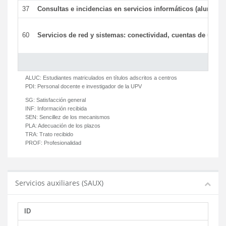
37
Consultas e incidencias en servicios informáticos (alumnos
60
Servicios de red y sistemas: conectividad, cuentas de usuari
ALUC:
Estudiantes matriculados en títulos adscritos a centros
PDI:
Personal docente e investigador de la UPV
SG:
Satisfacción general
INF:
Información recibida
SEN:
Sencillez de los mecanismos
PLA:
Adecuación de los plazos
TRA:
Trato recibido
PROF:
Profesionalidad
Servicios auxiliares (SAUX)
ID