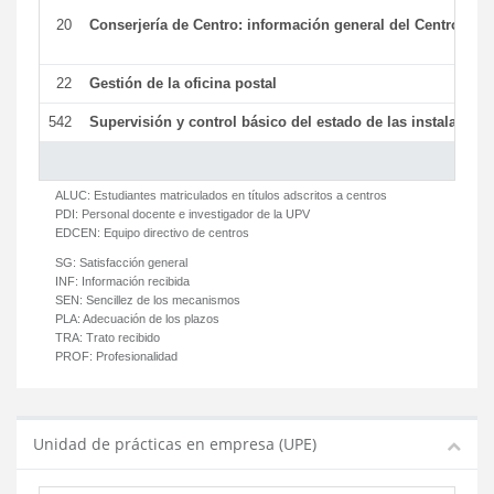
20
Conserjería de Centro: información general del Centro y ot
22
Gestión de la oficina postal
542
Supervisión y control básico del estado de las instalaciones
ALUC:
Estudiantes matriculados en títulos adscritos a centros
PDI:
Personal docente e investigador de la UPV
EDCEN:
Equipo directivo de centros
SG:
Satisfacción general
INF:
Información recibida
SEN:
Sencillez de los mecanismos
PLA:
Adecuación de los plazos
TRA:
Trato recibido
PROF:
Profesionalidad
Unidad de prácticas en empresa (UPE)