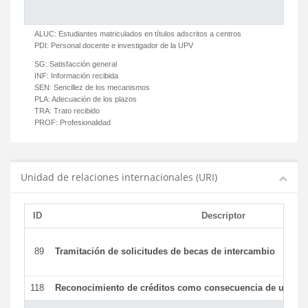
ALUC:
Estudiantes matriculados en títulos adscritos a centros
PDI:
Personal docente e investigador de la UPV
SG:
Satisfacción general
INF:
Información recibida
SEN:
Sencillez de los mecanismos
PLA:
Adecuación de los plazos
TRA:
Trato recibido
PROF:
Profesionalidad
Unidad de relaciones internacionales (URI)
ID
Descriptor
89
Tramitación de solicitudes de becas de intercambio
118
Reconocimiento de créditos como consecuencia de un per