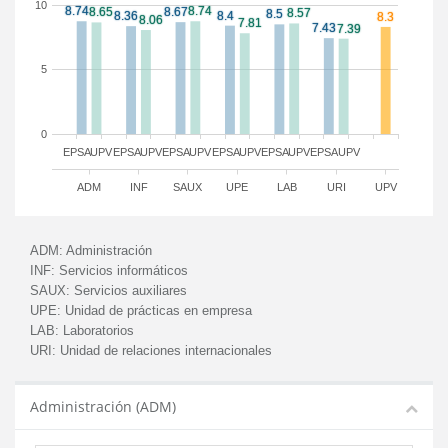
10
5
0
EPSA
UPV
EPSA
UPV
EPSA
UPV
EPSA
UPV
EPSA
UPV
EPSA
UPV
ADM
INF
SAUX
UPE
LAB
URI
UPV
ADM:
Administración
INF:
Servicios informáticos
SAUX:
Servicios auxiliares
UPE:
Unidad de prácticas en empresa
LAB:
Laboratorios
URI:
Unidad de relaciones internacionales
Administración (ADM)