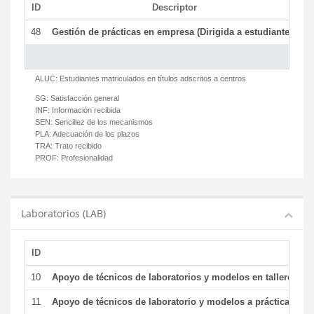
ID
Descriptor
C
48
Gestión de prácticas en empresa (Dirigida a estudiantes)
T
ALUC:
Estudiantes matriculados en títulos adscritos a centros
SG:
Satisfacción general
INF:
Información recibida
SEN:
Sencillez de los mecanismos
PLA:
Adecuación de los plazos
TRA:
Trato recibido
PROF:
Profesionalidad
Laboratorios (LAB)
ID
De
10
Apoyo de técnicos de laboratorios y modelos en talleres/la
11
Apoyo de técnicos de laboratorio y modelos a prácticas y ge