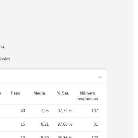
esa
onales
o
Peso
Media
% Sat.
Número
respuestas
40
7,98
97,72 %
107
15
8,21
97,68 %
81
10
8,70
95,36 %
123