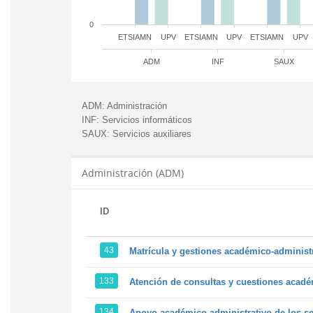
0
ETSIAMN
UPV
ETSIAMN
UPV
ETSIAMN
UPV
ADM
INF
SAUX
ADM:
Administración
INF:
Servicios informáticos
SAUX:
Servicios auxiliares
Administración (ADM)
ID
43
Matrícula y gestiones académico-administra
133
Atención de consultas y cuestiones académ
134
Apoyo académico-administrativo de los ser