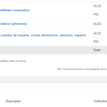
ALUC
software corporativo
PDI
rmáticos (alumnos)
ALUC
ALUC
 cuentas de usuario, correo electrónico, antivirus, espacio
PDI
Total
tallada sobre el mismo.
PDI:
Personal docente e investigador de l
Descriptor
Colectiv