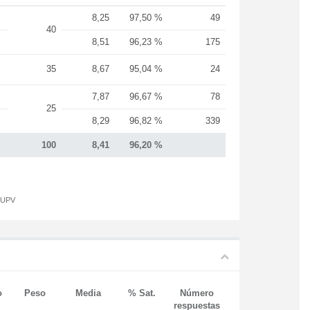
8,25
97,50 %
49
40
8,51
96,23 %
175
35
8,67
95,04 %
24
7,87
96,67 %
78
25
8,29
96,82 %
339
100
8,41
96,20 %
a UPV
o
Peso
Media
% Sat.
Número
respuestas