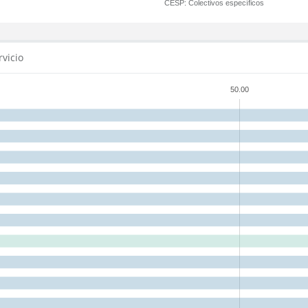
CESP:
Colectivos específicos
rvicio
50.00