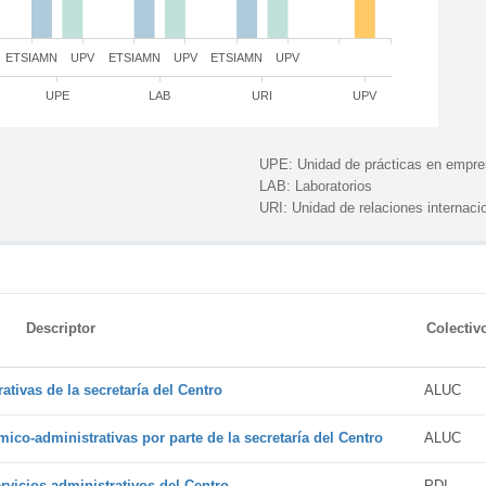
ETSIAMN
UPV
ETSIAMN
UPV
ETSIAMN
UPV
UPE
LAB
URI
UPV
UPE:
Unidad de prácticas en empr
LAB:
Laboratorios
URI:
Unidad de relaciones internaci
Descriptor
Colectiv
tivas de la secretaría del Centro
ALUC
ico-administrativas por parte de la secretaría del Centro
ALUC
vicios administrativos del Centro
PDI