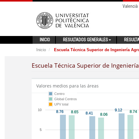
Valencià
INICIO
RESULTADOS GENERALES
RESULT
Inicio
Escuela Técnica Superior de Ingeniería Agr
Escuela Técnica Superior de Ingenierí
Valores medios para las áreas
Centro
Global Centros
UPV total
10
5