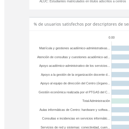
ALUC:
Estudiantes matriculados en títulos adscritos a centros
% de usuarios satisfechos por descriptores de se
0.00
Matrícula y gestiones académico-administrativas...
Atención de consultas y cuestiones académico-ad...
Apoyo académico-administrativo de los servicios...
Apoyo a la gestión de la organización docente d...
Apoyo al equipo de dirección del Centro (órgano...
Gestión económica realizada por el PTGAS del C...
Total Administración
Aulas informáticas de Centro: hardware y softwa...
Consultas e incidencias en servicios informátic...
Servicios de red y sistemas: conectividad, cuen...