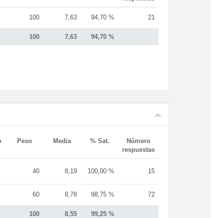
100
7,63
94,70 %
21
100
7,63
94,70 %
o
Peso
Media
% Sat.
Número
respuestas
40
8,19
100,00 %
15
60
8,78
98,75 %
72
100
8,55
99,25 %