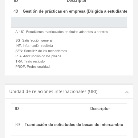
ID
Descriptor
C
48
Gestión de prácticas en empresa (Dirigida a estudiantes)
T
ALUC:
Estudiantes matriculados en títulos adscritos a centros
SG:
Satisfacción general
INF:
Información recibida
SEN:
Sencillez de los mecanismos
PLA:
Adecuación de los plazos
TRA:
Trato recibido
PROF:
Profesionalidad
Unidad de relaciones internacionales (URI)
ID
Descriptor
89
Tramitación de solicitudes de becas de intercambio