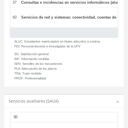
37
Consultas e incidencias en servicios informáticos (alumnos
60
Servicios de red y sistemas: conectividad, cuentas de usuari
ALUC:
Estudiantes matriculados en títulos adscritos a centros
PDI:
Personal docente e investigador de la UPV
SG:
Satisfacción general
INF:
Información recibida
SEN:
Sencillez de los mecanismos
PLA:
Adecuación de los plazos
TRA:
Trato recibido
PROF:
Profesionalidad
Servicios auxiliares (SAUX)
ID