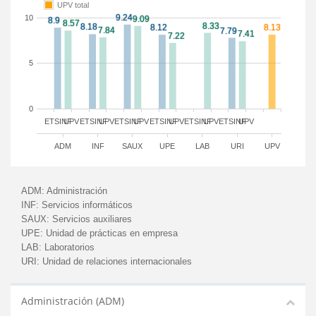
UPV total
10
5
0
ETSINF
UPV
ETSINF
UPV
ETSINF
UPV
ETSINF
UPV
ETSINF
UPV
ETSINF
UPV
ADM
INF
SAUX
UPE
LAB
URI
UPV
ADM:
Administración
INF:
Servicios informáticos
SAUX:
Servicios auxiliares
UPE:
Unidad de prácticas en empresa
LAB:
Laboratorios
URI:
Unidad de relaciones internacionales
Administración (ADM)