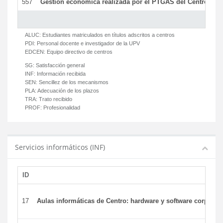
557
Gestión económica realizada por el PTGAS del Centro del 
ALUC:
Estudiantes matriculados en títulos adscritos a centros
PDI:
Personal docente e investigador de la UPV
EDCEN:
Equipo directivo de centros
SG:
Satisfacción general
INF:
Información recibida
SEN:
Sencillez de los mecanismos
PLA:
Adecuación de los plazos
TRA:
Trato recibido
PROF:
Profesionalidad
Servicios informáticos (INF)
ID
17
Aulas informáticas de Centro: hardware y software corporat