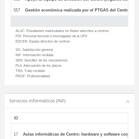
557
Gestión económica realizada por el PTGAS del Centro del 
ALUC:
Estudiantes matriculados en títulos adscritos a centros
PDI:
Personal docente e investigador de la UPV
EDCEN:
Equipo directivo de centros
SG:
Satisfacción general
INF:
Información recibida
SEN:
Sencillez de los mecanismos
PLA:
Adecuación de los plazos
TRA:
Trato recibido
PROF:
Profesionalidad
Servicios informáticos (INF)
ID
17
Aulas informáticas de Centro: hardware y software corporat