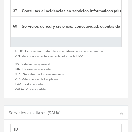
37
Consultas e incidencias en servicios informáticos (alumnos
60
Servicios de red y sistemas: conectividad, cuentas de usuari
ALUC:
Estudiantes matriculados en títulos adscritos a centros
PDI:
Personal docente e investigador de la UPV
SG:
Satisfacción general
INF:
Información recibida
SEN:
Sencillez de los mecanismos
PLA:
Adecuación de los plazos
TRA:
Trato recibido
PROF:
Profesionalidad
Servicios auxiliares (SAUX)
ID