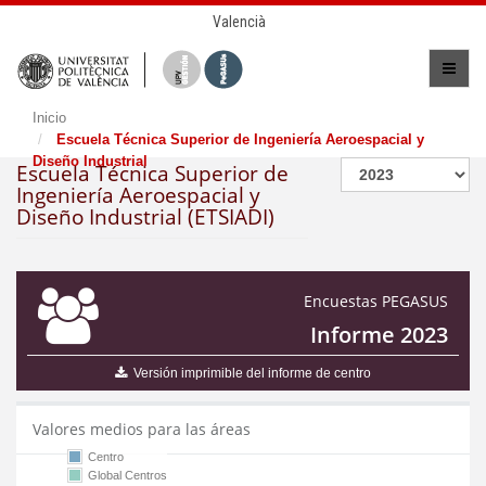
Valencià
Inicio
Escuela Técnica Superior de Ingeniería Aeroespacial y
Diseño Industrial
Escuela Técnica Superior de
Ingeniería Aeroespacial y
Diseño Industrial (ETSIADI)
Encuestas PEGASUS
Informe 2023
Versión imprimible del informe de centro
Valores medios para las áreas
Centro
Global Centros