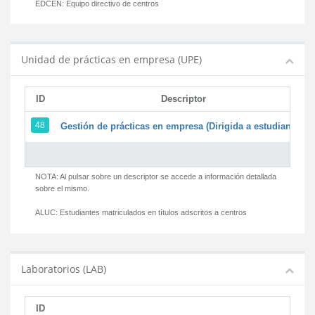
EDCEN:
Equipo directivo de centros
Unidad de prácticas en empresa (UPE)
ID
Descriptor
48
Gestión de prácticas en empresa (Dirigida a estudiantes)
NOTA: Al pulsar sobre un descriptor se accede a información detallada
sobre el mismo.
ALUC:
Estudiantes matriculados en títulos adscritos a centros
Laboratorios (LAB)
ID
D