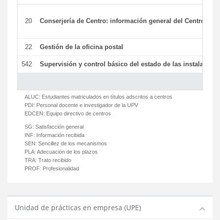
20
Conserjería de Centro: información general del Centro y ot
22
Gestión de la oficina postal
542
Supervisión y control básico del estado de las instalaciones
ALUC:
Estudiantes matriculados en títulos adscritos a centros
PDI:
Personal docente e investigador de la UPV
EDCEN:
Equipo directivo de centros
SG:
Satisfacción general
INF:
Información recibida
SEN:
Sencillez de los mecanismos
PLA:
Adecuación de los plazos
TRA:
Trato recibido
PROF:
Profesionalidad
Unidad de prácticas en empresa (UPE)