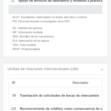
11
Apoyo de técnicos de laboratorio y modelos a prácticas y ge
ALUC:
Estudiantes matriculados en títulos adscritos a centros
PDI:
Personal docente e investigador de la UPV
SG:
Satisfacción general
INF:
Información recibida
SEN:
Sencillez de los mecanismos
PLA:
Adecuación de los plazos
TRA:
Trato recibido
PROF:
Profesionalidad
Unidad de relaciones internacionales (URI)
ID
Descriptor
89
Tramitación de solicitudes de becas de intercambio
118
Reconocimiento de créditos como consecuencia de un per