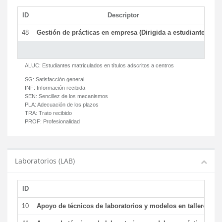
ID
Descriptor
C
48
Gestión de prácticas en empresa (Dirigida a estudiantes)
T
ALUC:
Estudiantes matriculados en títulos adscritos a centros
SG:
Satisfacción general
INF:
Información recibida
SEN:
Sencillez de los mecanismos
PLA:
Adecuación de los plazos
TRA:
Trato recibido
PROF:
Profesionalidad
Laboratorios (LAB)
ID
De
10
Apoyo de técnicos de laboratorios y modelos en talleres/la