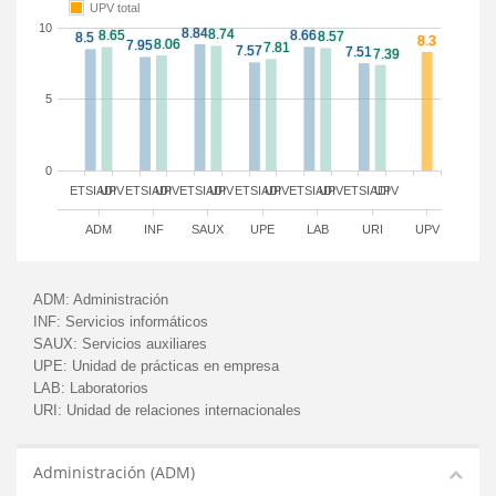
UPV total
10
5
0
ETSIADI
UPV
ETSIADI
UPV
ETSIADI
UPV
ETSIADI
UPV
ETSIADI
UPV
ETSIADI
UPV
ADM
INF
SAUX
UPE
LAB
URI
UPV
ADM:
Administración
INF:
Servicios informáticos
SAUX:
Servicios auxiliares
UPE:
Unidad de prácticas en empresa
LAB:
Laboratorios
URI:
Unidad de relaciones internacionales
Administración (ADM)