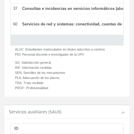
37
Consultas e incidencias en servicios informáticos (alumnos
60
Servicios de red y sistemas: conectividad, cuentas de usuari
ALUC:
Estudiantes matriculados en títulos adscritos a centros
PDI:
Personal docente e investigador de la UPV
SG:
Satisfacción general
INF:
Información recibida
SEN:
Sencillez de los mecanismos
PLA:
Adecuación de los plazos
TRA:
Trato recibido
PROF:
Profesionalidad
Servicios auxiliares (SAUX)
ID