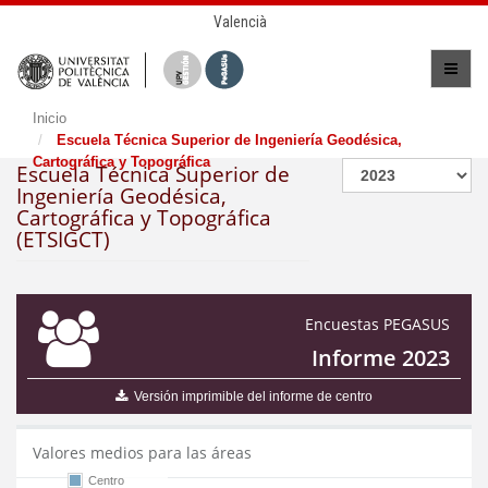
Valencià
Inicio
Escuela Técnica Superior de Ingeniería Geodésica,
Cartográfica y Topográfica
Escuela Técnica Superior de
Ingeniería Geodésica,
Cartográfica y Topográfica
(ETSIGCT)
Encuestas PEGASUS
Informe 2023
Versión imprimible del informe de centro
Valores medios para las áreas
Centro