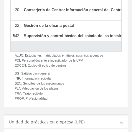
20
Conserjería de Centro: información general del Centro y ot
22
Gestión de la oficina postal
542
Supervisión y control básico del estado de las instalaciones
ALUC:
Estudiantes matriculados en títulos adscritos a centros
PDI:
Personal docente e investigador de la UPV
EDCEN:
Equipo directivo de centros
SG:
Satisfacción general
INF:
Información recibida
SEN:
Sencillez de los mecanismos
PLA:
Adecuación de los plazos
TRA:
Trato recibido
PROF:
Profesionalidad
Unidad de prácticas en empresa (UPE)