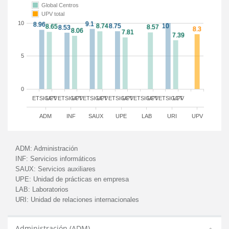
Global Centros
UPV total
10
5
0
ETSIGCT
UPV
ETSIGCT
UPV
ETSIGCT
UPV
ETSIGCT
UPV
ETSIGCT
UPV
ETSIGCT
UPV
ADM
INF
SAUX
UPE
LAB
URI
UPV
ADM:
Administración
INF:
Servicios informáticos
SAUX:
Servicios auxiliares
UPE:
Unidad de prácticas en empresa
LAB:
Laboratorios
URI:
Unidad de relaciones internacionales
Administración (ADM)