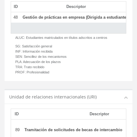
ID
Descriptor
C
48
Gestión de prácticas en empresa (Dirigida a estudiantes)
T
ALUC:
Estudiantes matriculados en títulos adscritos a centros
SG:
Satisfacción general
INF:
Información recibida
SEN:
Sencillez de los mecanismos
PLA:
Adecuación de los plazos
TRA:
Trato recibido
PROF:
Profesionalidad
Unidad de relaciones internacionales (URI)
ID
Descriptor
89
Tramitación de solicitudes de becas de intercambio