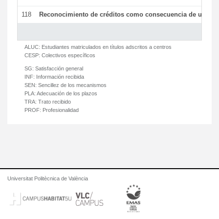
118
Reconocimiento de créditos como consecuencia de un per
ALUC:
Estudiantes matriculados en títulos adscritos a centros
CESP:
Colectivos específicos
SG:
Satisfacción general
INF:
Información recibida
SEN:
Sencillez de los mecanismos
PLA:
Adecuación de los plazos
TRA:
Trato recibido
PROF:
Profesionalidad
Universitat Politècnica de València