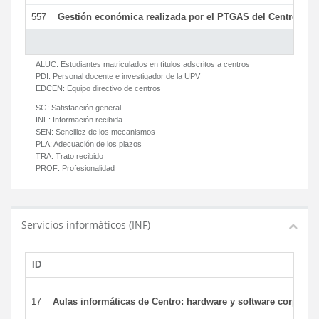
557
Gestión económica realizada por el PTGAS del Centro del 
ALUC:
Estudiantes matriculados en títulos adscritos a centros
PDI:
Personal docente e investigador de la UPV
EDCEN:
Equipo directivo de centros
SG:
Satisfacción general
INF:
Información recibida
SEN:
Sencillez de los mecanismos
PLA:
Adecuación de los plazos
TRA:
Trato recibido
PROF:
Profesionalidad
Servicios informáticos (INF)
ID
17
Aulas informáticas de Centro: hardware y software corporat