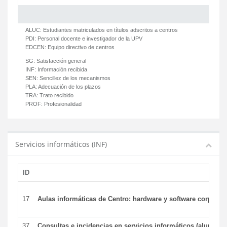
ALUC:
Estudiantes matriculados en títulos adscritos a centros
PDI:
Personal docente e investigador de la UPV
EDCEN:
Equipo directivo de centros
SG:
Satisfacción general
INF:
Información recibida
SEN:
Sencillez de los mecanismos
PLA:
Adecuación de los plazos
TRA:
Trato recibido
PROF:
Profesionalidad
Servicios informáticos (INF)
ID
17
Aulas informáticas de Centro: hardware y software corporat
37
Consultas e incidencias en servicios informáticos (alumnos